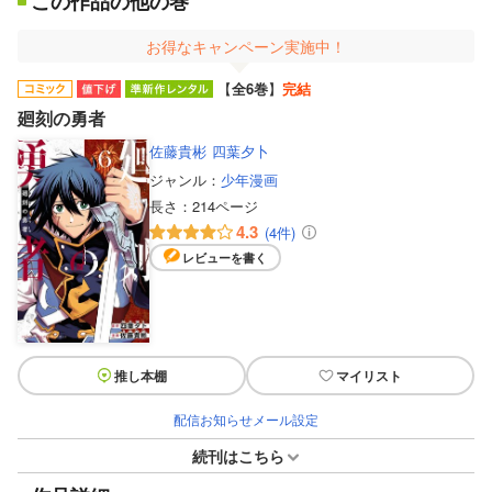
この作品の他の巻
お得なキャンペーン実施中！
【
全6巻
】
完結
廻刻の勇者
佐藤貴彬
四葉夕卜
ジャンル：
少年漫画
長さ：
214ページ
4.3
(4件)
レビューを書く
推し本棚
マイリスト
配信お知らせメール設定
続刊はこちら