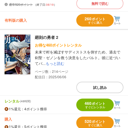
無料で読む
通常520ポイント
（終了日:
08/19
）
260
ポイント
有料版の購入
すぐに購入
廻刻の勇者 2
お得な460ポイントレンタル
未来で村を滅ぼすサディストスを倒すため、過去で
剣聖・ゼノンを救う決意をしたバルト。彼に近づい
てバ...
もっと読む
214
配信日：2025/06/06
試し読み
レンタル
(48時間)
460
ポイント
すぐにレンタル
1%
還元
：4ポイント獲得
購入
520
ポイント
すぐに購入
1%
還元
：5ポイント獲得