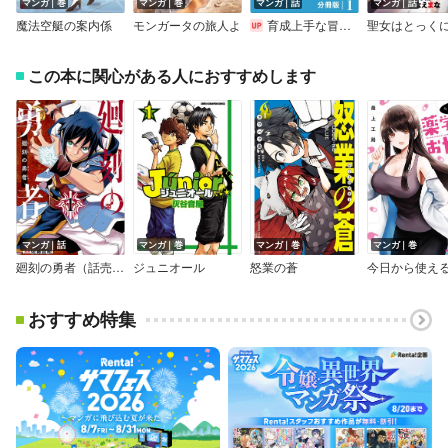
マンガ｜巻
マンガ｜巻
マンガ｜話
マンガ｜話
魔法空艇の案内係
モンガータの旅人よ
育成上手な冒険者、幼女を拾い、セカンドライフを育児に捧げる【分冊版】
この本に関心がある人におすすめします
マンガ｜話
マンガ｜巻
マンガ｜巻
マンガ｜巻
廻刻の勇者（話売り）
ジュニオール
怒業の蒼
おすすめ特集