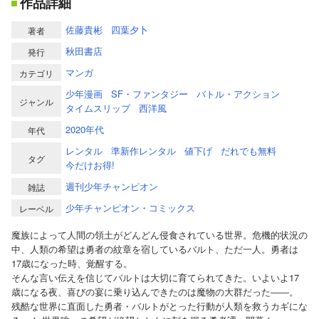
作品詳細
佐藤貴彬
四葉夕卜
著者
秋田書店
発行
マンガ
カテゴリ
少年漫画
SF・ファンタジー
バトル・アクション
ジャンル
タイムスリップ
西洋風
2020年代
年代
レンタル
準新作レンタル
値下げ
だれでも無料
タグ
今だけお得!
週刊少年チャンピオン
雑誌
少年チャンピオン・コミックス
レーベル
魔族によって人間の領土がどんどん侵食されている世界。危機的状況の
中、人類の希望は勇者の紋章を宿しているバルト、ただ一人。勇者は
17歳になった時、覚醒する。
そんな言い伝えを信じてバルトは大切に育てられてきた。いよいよ17
歳になる夜、喜びの宴に乗り込んできたのは魔物の大群だった――。
残酷な世界に直面した勇者・バルトがとった行動が人類を救うカギにな