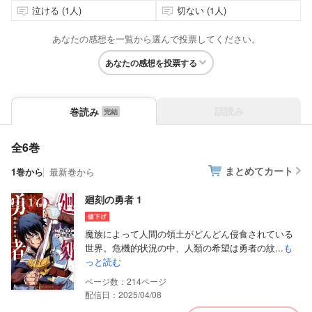
泣ける (1人)
切ない (1人)
あなたの感想を一覧から選んで投票してください。
あなたの感想を投票する
話読み
巻読み
全6巻
まとめてカート
1巻から
最新巻から
廻刻の勇者 1
魔族によって人間の領土がどんどん侵食されている
世界。危機的状況の中、人類の希望は勇者の紋...
も
っと読む
214
配信日：2025/04/08