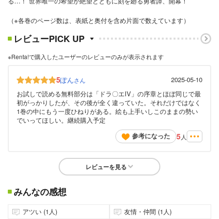
る…！ 世界唯一の希望が絶望とともに刻を廻る勇者譚、開幕！
（※各巻のページ数は、表紙と奥付を含め片面で数えています）
レビューPICK UP
※Renta!で購入したユーザーのレビューのみが表示されます
5
ぽん
2025-05-10
さん
お試しで読める無料部分は「ドラ〇エIV」の序章とほぼ同じで最
初がっかりしたが、その後が全く違っていた。それだけではなく
1巻の中にもう一度ひねりがある。絵も上手いしこのままの勢い
でいってほしい。継続購入予定
5
参考になった
人
レビューを見る
みんなの感想
アツい (1人)
友情・仲間 (1人)