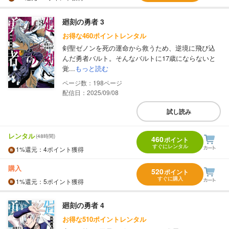
廻刻の勇者 3
お得な460ポイントレンタル
剣聖ゼノンを死の運命から救うため、逆境に飛び込
んだ勇者バルト。そんなバルトに17歳にならないと
覚...
もっと読む
198
配信日：2025/09/08
試し読み
レンタル
(48時間)
460
ポイント
すぐにレンタル
1%
還元
：4ポイント獲得
購入
520
ポイント
すぐに購入
1%
還元
：5ポイント獲得
廻刻の勇者 4
お得な510ポイントレンタル