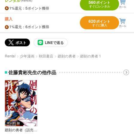
レンタル
(48時間)
560
ポイント
すぐにレンタル
1%
還元
：5ポイント獲得
購入
620
ポイント
すぐに購入
1%
還元
：6ポイント獲得
ポスト
LINEで送る
Renta!
少年漫画
秋田書店
廻刻の勇者
廻刻の勇者 1
佐藤貴彬先生の他作品
マンガ｜話
廻刻の勇者（話売り）