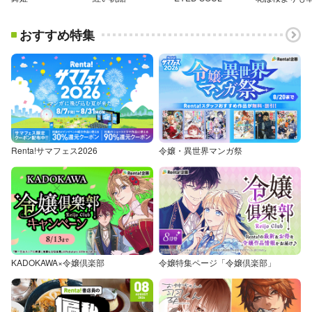
おすすめ特集
Renta!サマフェス2026
令嬢・異世界マンガ祭
KADOKAWA×令嬢倶楽部
令嬢特集ページ「令嬢倶楽部」