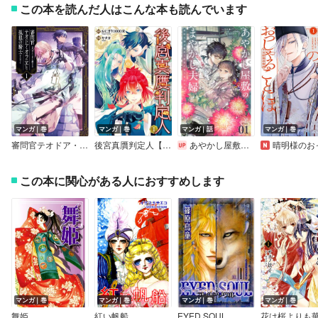
この本を読んだ人はこんな本も読んでいます
マンガ｜巻
マンガ｜巻
マンガ｜話
マンガ｜巻
審問官テオドア・オラニエと孤狼の騎士＠COMIC
後宮真贋判定人【電子限定おまけ付き】
あやかし屋敷のまやかし夫婦 ～契約夫婦は鎌倉で妖怪の集う家を守る～【単話】
晴明様のおっしゃることには 平安陰陽
この本に関心がある人におすすめします
マンガ｜巻
マンガ｜巻
マンガ｜巻
マンガ｜巻
舞姫
紅い帆船
EYED SOUL