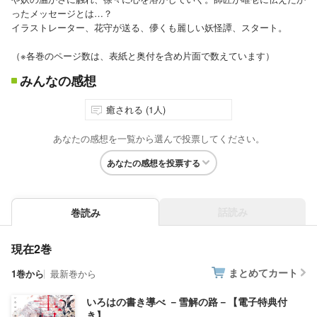
ったメッセージとは…？
イラストレーター、花守が送る、儚くも麗しい妖怪譚、スタート。
（※各巻のページ数は、表紙と奥付を含め片面で数えています）
みんなの感想
癒される (1人)
あなたの感想を一覧から選んで投票してください。
あなたの感想を投票する
話読み
巻読み
現在2巻
まとめてカート
1巻から
最新巻から
いろはの書き導べ －雪解の路－【電子特典付
き】