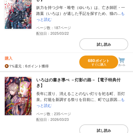
妖力を持つ少年・唯壱（ゆいち）は、亡き師匠・一
路葉（いろは）が遺した手記を探すため、猫の...
も
っと読む
187
配信日：2025/03/22
試し読み
購入
680
ポイント
すぐに購入
1%
還元
：6ポイント獲得
いろはの書き導べ －灯影の路－【電子特典付
き】
長年に渡り、消えることのない灯りを祀る町、百灯
泉。灯籠を新調する祭りを目前に、町では原因...
も
っと読む
235
配信日：2026/03/23
試し読み