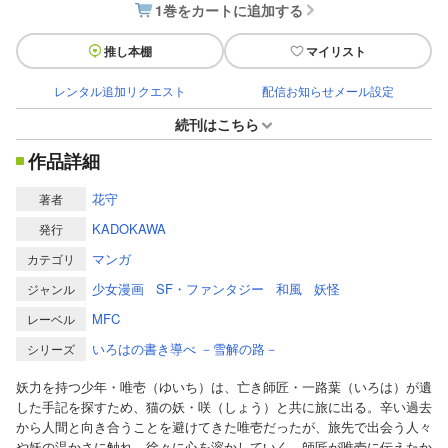
1巻をカートに追加する
推し本棚
マイリスト
レンタル追加リクエスト
配信お知らせメール設定
続刊はこちら
作品詳細
花守
著者
KADOKAWA
発行
マンガ
カテゴリ
少女漫画
SF・ファンタジー
和風
妖怪
ジャンル
MFC
レーベル
いろはの書き導べ －雪解の路－
シリーズ
妖力を持つ少年・唯壱（ゆいち）は、亡き師匠・一路葉（いろは）が遺
した手記を探すため、猫の妖・咲（しょう）と共に旅に出る。辛い過去
から人間と向き合うことを避けてきた唯壱だったが、旅先で出会う人々
や妖の温かさに触れ、徐々に心を溶かしていく。師匠が唯壱に伝えたか