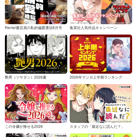
Renta!書店員の私的偏愛通信8月号
集英社人気作品キャンペーン
艶男（ツヤダン）2026夏
2026年マンガ上半期ランキング
この令嬢が推せる2026
スタッフの「最近なに読んだ？」