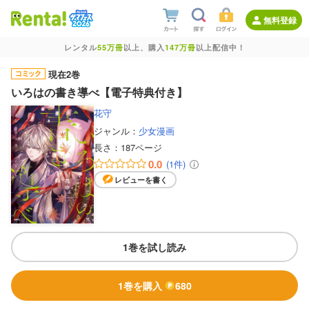
無料登録
レンタル
55万冊
以上、購入
147万冊
以上配信中！
現在2巻
いろはの書き導べ【電子特典付き】
花守
ジャンル：
少女漫画
長さ：
187ページ
0.0
(1件)
レビューを書く
1巻を試し読み
1巻を購入
680