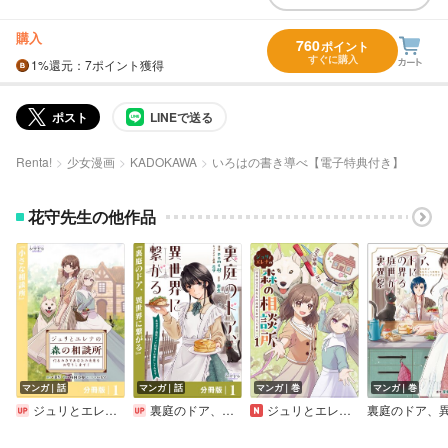
購入
760
ポイント
すぐに購入
1%
還元
：7ポイント獲得
ポスト
LINEで送る
Renta!
少女漫画
KADOKAWA
いろはの書き導べ【電子特典付き】
花守先生の他作品
マンガ｜話
マンガ｜話
マンガ｜巻
マンガ｜巻
ジュリとエレナの森の相談所【分冊版】
裏庭のドア、異世界に繋がる【分冊版】
ジュリとエレナの森の相談所