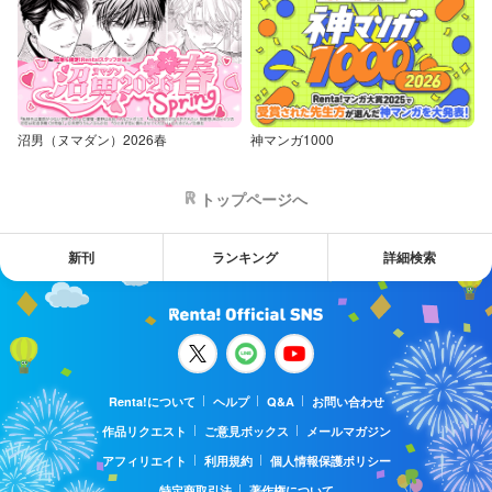
沼男（ヌマダン）2026春
神マンガ1000
トップページへ
新刊
ランキング
詳細検索
Renta!について
ヘルプ
Q&A
お問い合わせ
作品リクエスト
ご意見ボックス
メールマガジン
アフィリエイト
利用規約
個人情報保護ポリシー
特定商取引法
著作権について