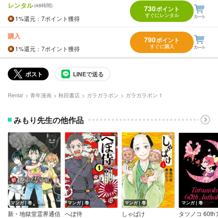
レンタル
(48時間)
730
ポイント
すぐにレンタル
1%
還元
：7ポイント獲得
購入
790
ポイント
すぐに購入
1%
還元
：7ポイント獲得
ポスト
LINEで送る
Renta!
青年漫画
秋田書店
ガラガラポン
ガラガラポン 1
みもり先生の他作品
マンガ｜巻
マンガ｜巻
マンガ｜巻
マンガ｜巻
新・地獄堂霊界通信
へぼ侍
しゃばけ