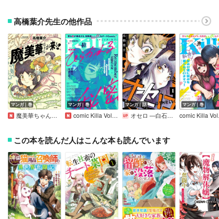
高橋葉介先生の他作品
マンガ｜巻
マンガ｜巻
マンガ｜話
マンガ｜巻
魔美華ちゃんが来る！
comic Killa Vol.40 ひらかれる秘密
オセロ ―白石くんと黒木さん―（分冊版）
この本を読んだ人はこんな本も読んでいます