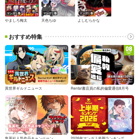
マンガ｜巻
マンガ｜巻
マンガ｜巻
やましろ梅太
天色ちゆ
よしむらかな
おすすめ特集
異世界ギルドニュース
Renta!書店員の私的偏愛通信8月号
集英社人気作品キャンペーン
2026年マンガ上半期ランキング