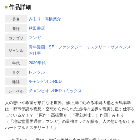
作品詳細
みもり
高橋葉介
著者
秋田書店
発行
マンガ
カテゴリ
青年漫画
SF・ファンタジー
ミステリー・サスペンス
ジャンル
お仕事
2020年代
年代
レンタル
タグ
チャンピオンRED
雑誌
チャンピオンREDコミックス
レーベル
人の想いや希望が形になる世界。修正局に勤める本郷大也と天馬翡翠
は、都市伝説や妄想・空想から作られた虚構の世界を現実に正す仕事を
しているが！？ 「原作：高橋葉介（「夢幻紳士」）作画：みもり
（「地獄堂霊界通信」マンガ）の最強タッグが贈る、人の想いをめぐる
ハートフルミステリー！！」
（※各巻のページ数は、表紙と奥付を含め片面で数えています）