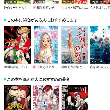
マンガ｜巻
マンガ｜巻
マンガ｜巻
マンガ｜巻
神猫ミーちゃんと猫用品召喚師の異世界奮闘記～目指すは、もふもふスローライフ！～
転生社畜のチート菜園 ～万能スキルと便利な使い魔妖精を駆使してたら、気づけば大陸一の生産拠点ができていた～
ちょっと留守にしていたら家が没落していました 転生令嬢は前世知識と聖魔法で大事な家族を救います
この本に関心がある人におすすめします
マンガ｜巻
マンガ｜話
マンガ｜巻
マンガ｜巻
学園黙示録 HIGHSCHOOL OF THE DEAD FULL COLOR EDITION
人魚と逃避リーマンのあまい海暮らし ―瀬戸内あやかし廃校カフェ―［1話売り］
早岬周作品集 ひび割れめがね
この本を読んだ人におすすめの著者