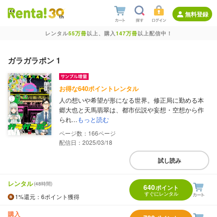
無料登録
レンタル
55万冊
以上、購入
147万冊
以上配信中！
ガラガラポン 1
お得な640ポイントレンタル
人の想いや希望が形になる世界。修正局に勤める本
郷大也と天馬翡翠は、都市伝説や妄想・空想から作
られ...
もっと読む
166
配信日：2025/03/18
試し読み
レンタル
(48時間)
640
ポイント
すぐにレンタル
1%
還元
：6ポイント獲得
購入