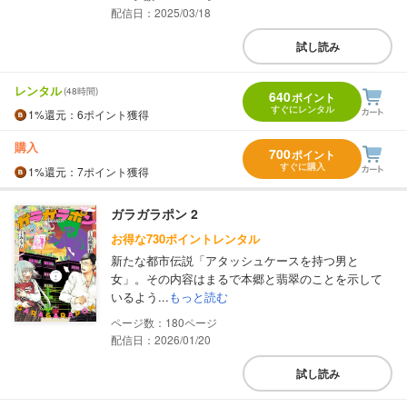
配信日：2025/03/18
試し読み
レンタル
(48時間)
640
ポイント
すぐにレンタル
1%
還元
：6ポイント獲得
購入
700
ポイント
すぐに購入
1%
還元
：7ポイント獲得
ガラガラポン 2
お得な730ポイントレンタル
新たな都市伝説「アタッシュケースを持つ男と
女」。その内容はまるで本郷と翡翠のことを示して
いるよう...
もっと読む
180
配信日：2026/01/20
試し読み