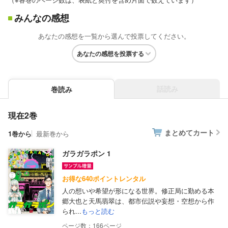
みんなの感想
あなたの感想を一覧から選んで投票してください。
あなたの感想を投票する
話読み
巻読み
現在2巻
まとめてカート
1巻から
最新巻から
ガラガラポン 1
お得な640ポイントレンタル
人の想いや希望が形になる世界。修正局に勤める本
郷大也と天馬翡翠は、都市伝説や妄想・空想から作
られ...
もっと読む
166