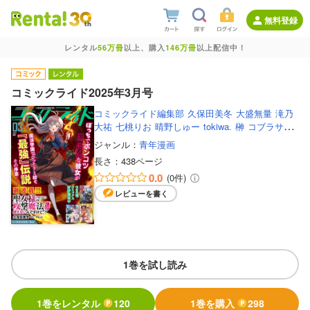
無料登録
レンタル
56万冊
以上、購入
146万冊
以上配信中！
コミックライド2025年3月号
コミックライド編集部
久保田美冬
大盛無量
滝乃
大祐
七桃りお
晴野しゅー
tokiwa.
榊
コブラサナ
ギ
さらさみさ
一花ハナ
カナイミズキ
スメラギ
ジャンル：
青年漫画
南方純
松（A・TYPEcorp.）
天乃ちはる
きぐる
長さ：
438ページ
み
サイトウミチ
GUNP
0.0
(0件)
レビューを書く
1巻を試し読み
1巻をレンタル
120
1巻を購入
298