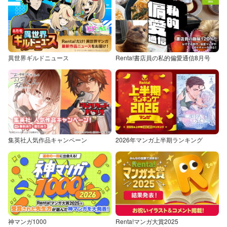
異世界ギルドニュース
Renta!書店員の私的偏愛通信8月号
集英社人気作品キャンペーン
2026年マンガ上半期ランキング
神マンガ1000
Renta!マンガ大賞2025