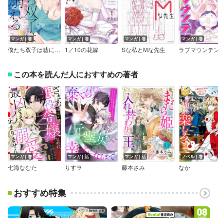
マンガ｜巻
マンガ｜巻
マンガ｜巻
マンガ｜巻
僕たち双子は嘘に溺れる
1／10の花嫁
Sな私とMな先生
ラブマウンテ
この本を読んだ人におすすめの著者
マンガ｜巻
マンガ｜話
マンガ｜話
ノベル｜巻
七海なむた
りすヲ
藤本さみ
なか
おすすめ特集