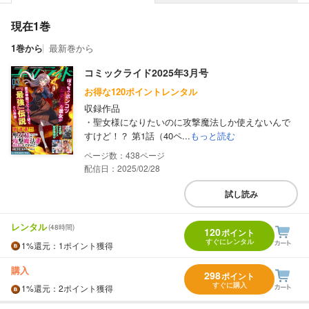
現在1巻
1巻から
最新巻から
コミックライド2025年3月号
お得な120ポイントレンタル
収録作品
・聖女様になりたいのに攻撃魔法しか使えないんで
すけど！？ 第1話（40ペ...
もっと読む
438
配信日：2025/02/28
試し読み
レンタル
(48時間)
120
ポイント
すぐにレンタル
1%
還元
：1ポイント獲得
購入
298
ポイント
すぐに購入
1%
還元
：2ポイント獲得