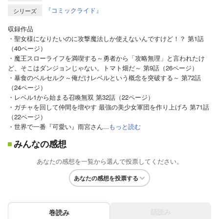
『コミックライド』
シリーズ
収録作品
・聖女様になりたいのに攻撃魔法しか使えないんですけど！？ 第1話
（40ページ）
・魔王スローライフを満喫する～勇者から「攻略無理」と言われたけ
ど、そこはダンジョンじゃない。トマト畑だ～ 第9話（26ページ）
・暴食のベルセルク～俺だけレベルという概念を突破する～ 第72話
（24ページ）
・レベル1から始まる召喚無双 第32話（22ページ）
・ガチャを回して仲間を増やす 最強の美少女軍団を作り上げろ 第71話
（22ページ）
・世界で一番『可愛い』雨宮さん...
もっと読む
みんなの感想
あなたの感想を一覧から選んで投票してください。
あなたの感想を投票する
話読み
巻読み