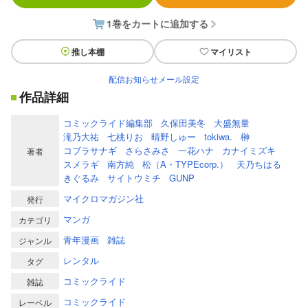
1巻をカートに追加する
推し本棚
マイリスト
配信お知らせメール設定
作品詳細
コミックライド編集部
久保田美冬
大盛無量
滝乃大祐
七桃りお
晴野しゅー
tokiwa.
榊
コブラサナギ
さらさみさ
一花ハナ
カナイミズキ
著者
スメラギ
南方純
松（A・TYPEcorp.）
天乃ちはる
きぐるみ
サイトウミチ
GUNP
マイクロマガジン社
発行
マンガ
カテゴリ
青年漫画
雑誌
ジャンル
レンタル
タグ
コミックライド
雑誌
コミックライド
レーベル