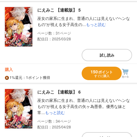
にえみこ 【連載版】 5
巫女の家系に生まれ、普通の人には見えない“ヘンな
もの”が視える女子高生の...
もっと読む
31
配信日：2025/03/28
試し読み
購入
150
ポイント
すぐに購入
1%
還元
：1ポイント獲得
にえみこ 【連載版】 6
巫女の家系に生まれ、普通の人には見えない“ヘンな
もの”が視える女子高生の矢ヶ為墨香。優秀な妹と
常...
もっと読む
34
配信日：2025/04/28