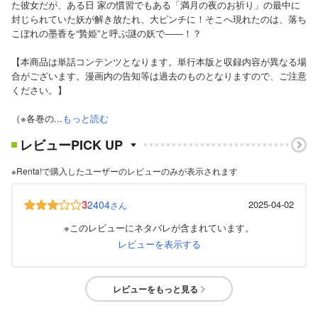
た彼女だが、ある日 家の慣習でもある「満月の夜のお祈り」の最中に
封じられていた妖が解き放たれ、大ピンチに！そこへ現れたのは、落ち
こぼれの墨香を“贄姫”と呼ぶ謎の妖で――！？
【本商品は単話コンテンツとなります。単行本版と収録内容が異なる場
合がございます。漫画内の告知等は過去のものとなりますので、ご注意
ください。】
（※各巻の...
もっと読む
レビューPICK UP
※Renta!で購入したユーザーのレビューのみが表示されます
3
2404
2025-04-02
さん
※このレビューにネタバレが含まれています。
レビューを表示する
レビューをもっと見る