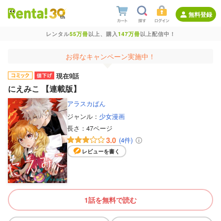
無料登録
レンタル
55万冊
以上、購入
147万冊
以上配信中！
お得なキャンペーン実施中！
現在9話
にえみこ 【連載版】
アラスカぱん
ジャンル：
少女漫画
長さ：
47ページ
3.0
(4件)
レビューを書く
1話を無料で読む