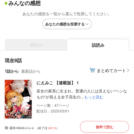
みんなの感想
あなたの感想を一覧から選んで投票してください。
あなたの感想を投票する
巻読み
話読み
現在9話
まとめてカート
1話から
最新話から
にえみこ 【連載版】 1
巫女の家系に生まれ、普通の人には見えない“ヘンな
もの”が視える女子高生の...
もっと読む
47
配信日：2025/03/01
無料で読む
通常150ポイント
（終了日:
08/13
）