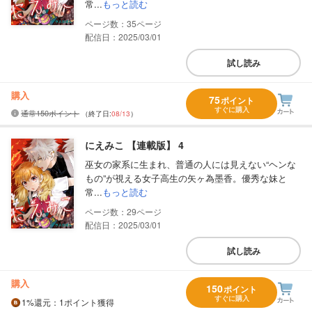
常...
もっと読む
35
配信日：2025/03/01
試し読み
購入
75
ポイント
すぐに購入
通常150ポイント
（終了日:
08/13
）
にえみこ 【連載版】 4
巫女の家系に生まれ、普通の人には見えない“ヘンな
もの”が視える女子高生の矢ヶ為墨香。優秀な妹と
常...
もっと読む
29
配信日：2025/03/01
試し読み
購入
150
ポイント
すぐに購入
1%
還元
：1ポイント獲得