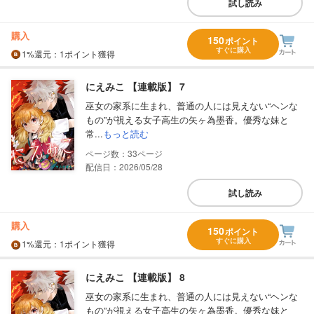
試し読み
購入
150
ポイント
すぐに購入
1%
還元
：1ポイント獲得
にえみこ 【連載版】 7
巫女の家系に生まれ、普通の人には見えない“ヘンな
もの”が視える女子高生の矢ヶ為墨香。優秀な妹と
常...
もっと読む
33
配信日：2026/05/28
試し読み
購入
150
ポイント
すぐに購入
1%
還元
：1ポイント獲得
にえみこ 【連載版】 8
巫女の家系に生まれ、普通の人には見えない“ヘンな
もの”が視える女子高生の矢ヶ為墨香。優秀な妹と