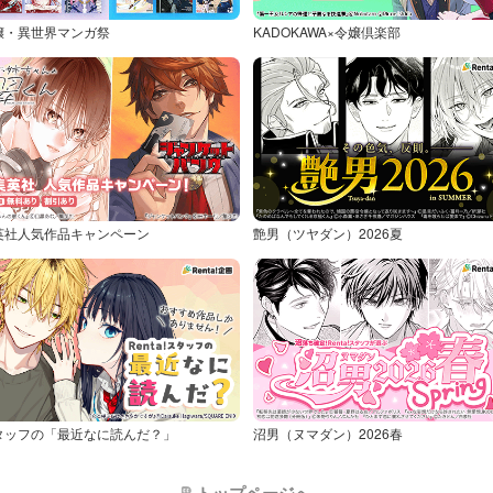
嬢・異世界マンガ祭
KADOKAWA×令嬢倶楽部
英社人気作品キャンペーン
艶男（ツヤダン）2026夏
タッフの「最近なに読んだ？」
沼男（ヌマダン）2026春