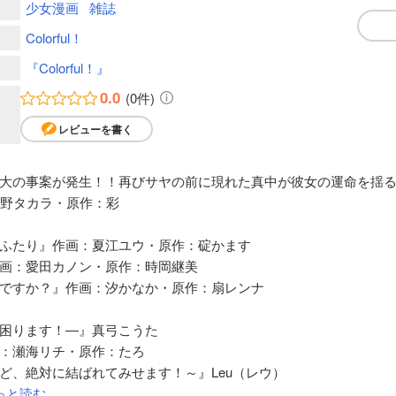
少女漫画
雑誌
Colorful！
『Colorful！』
0.0
(0件)
レビューを書く
大の事案が発生！！再びサヤの前に現れた真中が彼女の運命を揺
内野タカラ・原作：彩
ふたり』作画：夏江ユウ・原作：碇かます
画：愛田カノン・原作：時岡継美
ですか？』作画：汐かなか・原作：扇レンナ
困ります！―』真弓こうた
：瀬海リチ・原作：たろ
ど、絶対に結ばれてみせます！～』Leu（レウ）
っと読む