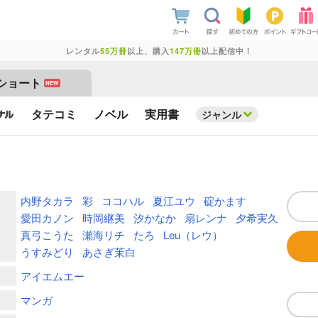
レンタル
55万冊
以上、購入
147万冊
以上配信中！
ショート
NEW
タテコミ
ノベル
実用書
ジャンル
内野タカラ
彩
ココハル
夏江ユウ
碇かます
愛田カノン
時岡継美
汐かなか
扇レンナ
夕希実久
真弓こうた
瀬海リチ
たろ
Leu（レウ）
うすみどり
あさぎ茉白
アイエムエー
マンガ