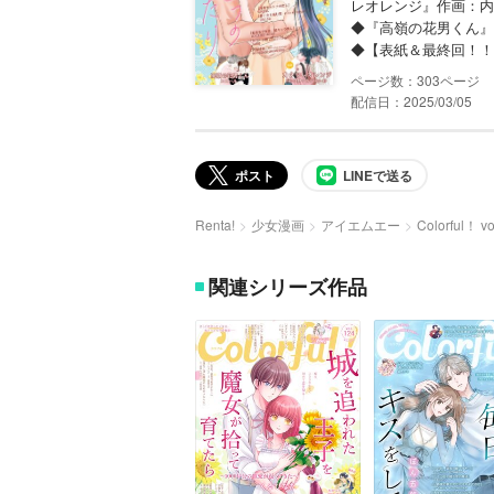
レオレンジ』作画：内
◆『高嶺の花男くん』
◆【表紙＆最終回！！
303
配信日：2025/03/05
ポスト
LINEで送る
Renta!
少女漫画
アイエムエー
Colorful！ vo
関連シリーズ作品