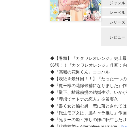
ジャンル
レーベル
シリーズ
レビュー
◆【巻頭】『カタワレオレンジ』史上最
36話！！『カタワレオレンジ』作画：
◆『高嶺の花男くん』ココハル
◆【表紙＆最終回！！】『たった一つの
◆『魔王様の花嫁候補になりました』作
◆『殿下、離縁前提の結婚生活、いかが
◆『理想でオトナの恋人』夕希実久
◆『書く女と編む男―恋に落とされては
◆『転生モブ女は、脇キャラ推し』作画
◆『兄サーの姫～推しの妹に転生したけ
◆『代替結婚～Alternative marriage...
も