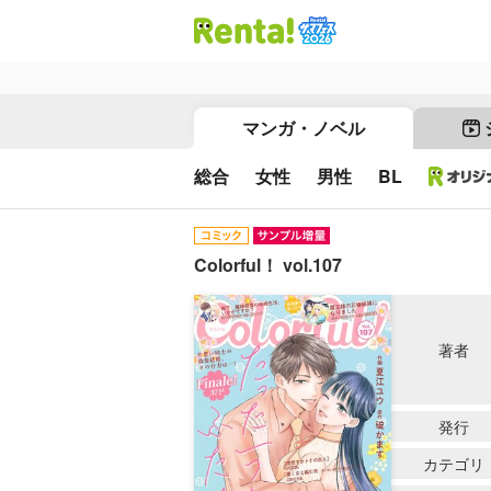
マンガ・ノベル
総合
女性
男性
BL
Colorful！ vol.107
著者
発行
カテゴリ