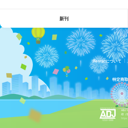
新刊
Renta!について
特定商
AB
標（
https: