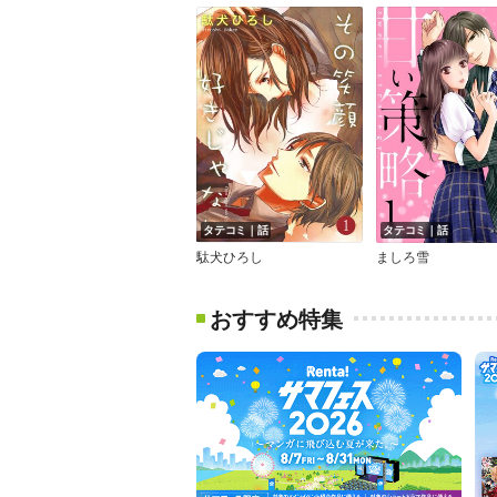
タテコミ｜話
タテコミ｜話
駄犬ひろし
ましろ雪
おすすめ特集