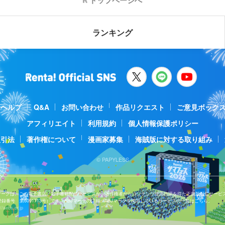
トップページへ
ランキング
ヘルプ
Q&A
お問い合わせ
作品リクエスト
ご意見ボック
アフィリエイト
利用規約
個人情報保護ポリシー
取引法
著作権について
漫画家募集
海賊版に対する取り組み
© PAPYLESS
Jマークは、この電子書店・電子書籍配信サービスが、著作権者からコンテンツ使用許諾を得た正規版配信サービ
登録番号 第6091713号）です。ABJマークの詳細、ABJマークを掲示しているサービスの一覧はこちら。
//aebs.or.jp