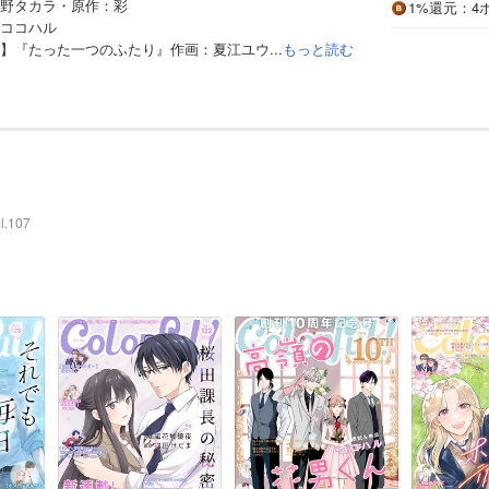
野タカラ・原作：彩
1%
還元
：4
ココハル
】『たった一つのふたり』作画：夏江ユウ...
もっと読む
l.107