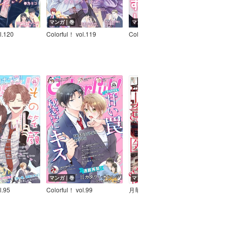
マンガ｜巻
マンガ｜巻
マン
l.120
Colorful！ vol.119
Colorful！ vol.118
Color
マンガ｜巻
マンガ｜巻
マン
l.95
Colorful！ vol.99
月華国奇医伝
Color