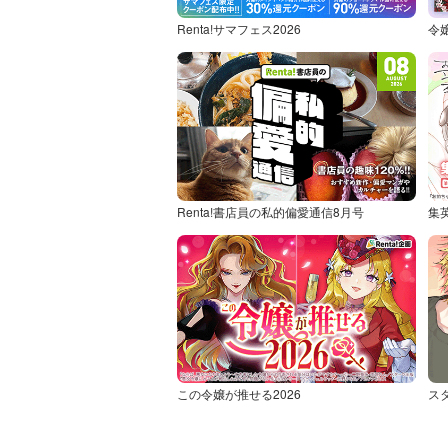
Renta!サマフェス2026
令
Renta!書店員の私的偏愛通信8月号
集
この令嬢が推せる2026
ス