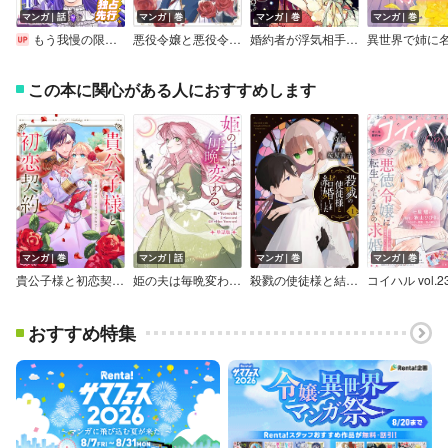
マンガ｜話
マンガ｜巻
マンガ｜巻
マンガ｜巻
もう我慢の限界ですわッ！～最悪の結末にブチ切れた公爵令嬢は今度こそ間違えない～【単話】
悪役令嬢と悪役令息が、出逢って恋に落ちたなら ～名無しの精霊と契約して追い出された令嬢は、今日も令息と競い合っているようです～（コミック）
婚約者が浮気相手と駆け落ちしました。王子殿下に溺愛されて幸せなので、今さら戻りたいと言われても困ります。
この本に関心がある人におすすめします
マンガ｜巻
マンガ｜話
マンガ｜巻
マンガ｜巻
貴公子様と初恋契約 ～運命は甘くキスでめざめて～ ネクストFアンソロジー
姫の夫は毎晩変わる 【単話版】
殺戮の使徒様と結婚しました～偽装夫婦の苦くて甘い新婚生活～
コイハル vol.2
おすすめ特集