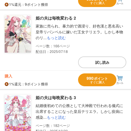
すぐに購入
1%
還元
：9ポイント獲得
姫の夫は毎晩変わる 2
家族に売られ、暴力的で酒浸り、好色漢と悪名高い
皇帝リバンペルに嫁いだ王女テリエラ。しかし本物
のリ...
もっと読む
166
配信日：2025/07/18
試し読み
購入
990
ポイント
すぐに購入
1%
還元
：9ポイント獲得
姫の夫は毎晩変わる 3
結婚後初めての公務として大神殿で行われる儀式に
出席することになった皇后テリエラ。しかし疫病に
感染...
もっと読む
182
配信日：2025/10/20