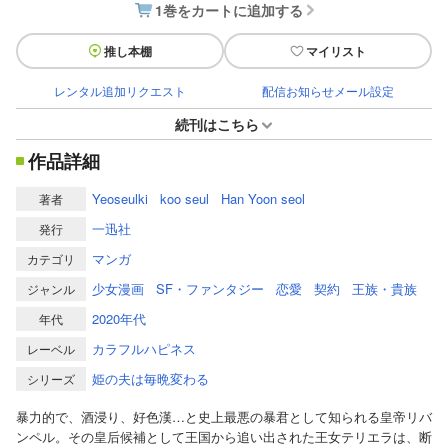
1巻をカートに追加する
推し本棚
マイリスト
レンタル追加リクエスト
配信お知らせメール設定
続刊はこちら
作品詳細
Yeoseulki
koo seul
Han Yoon seol
著者
一迅社
発行
マンガ
カテゴリ
少女漫画
SF・ファンタジー
恋愛
契約
王族・貴族
ジャンル
2020年代
年代
カラフルハピネス
レーベル
姫の夫は毎晩変わる
シリーズ
暴力的で、酒浸り、好色漢…と史上最悪の暴君として知られる皇帝リバ
ンペル。その皇后候補として王国から追い出された王女テリエラは、断