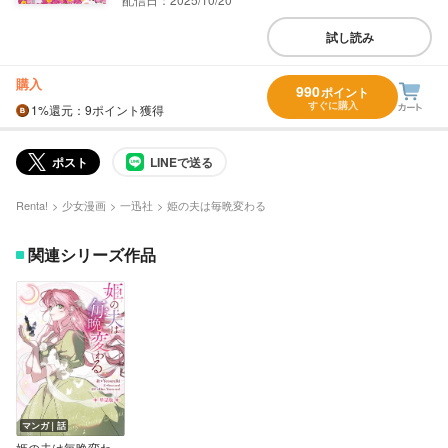
試し読み
購入
990
ポイント
すぐに購入
1%
還元
：9ポイント獲得
ポスト
LINEで送る
Renta!
少女漫画
一迅社
姫の夫は毎晩変わる
関連シリーズ作品
マンガ｜話
姫の夫は毎晩変わる 【単話版】