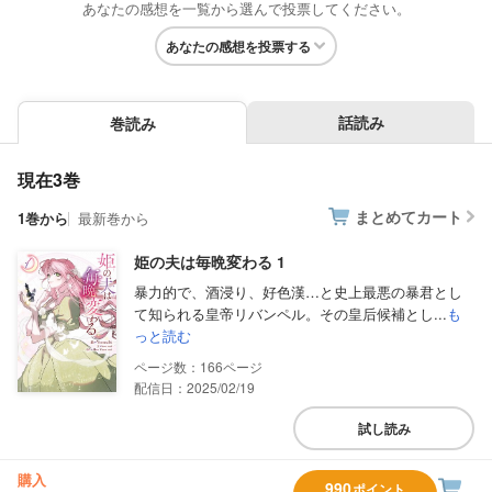
あなたの感想を一覧から選んで投票してください。
あなたの感想を投票する
話読み
巻読み
現在3巻
まとめてカート
1巻から
最新巻から
姫の夫は毎晩変わる 1
暴力的で、酒浸り、好色漢…と史上最悪の暴君とし
て知られる皇帝リバンペル。その皇后候補とし...
も
っと読む
166
配信日：2025/02/19
試し読み
購入
990
ポイント