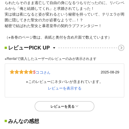
られたらそのまま逃亡して自由の身になるつもりだったのに、リバンペ
ルから「俺と結婚してくれ」と求婚されてしまった！
実は彼は夜になると姿が変わるという秘密を持っていて、テリエラが周
囲に隠してきた聖女の力が必要なようで…！？
秘密で結ばれた聖女と暴君皇帝の契約ラブファンタジー！
（※各巻のページ数は、表紙と奥付を含め片面で数えています）
レビューPICK UP
※Renta!で購入したユーザーのレビューのみが表示されます
5
ココ
2025-08-29
さん
※このレビューにネタバレが含まれています。
レビューを表示する
レビューを見る
みんなの感想