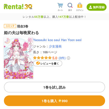
無料登録
レンタル
55万冊
以上、購入
147万冊
以上配信中！
現在3巻
姫の夫は毎晩変わる
Yeoseulki
koo seul
Han Yoon seol
ジャンル：
少女漫画
長さ：
166ページ
5.0
(3件)
レビューを書く
1巻を試し読み
1巻を購入
990