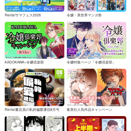
Renta!サマフェス2026
令嬢・異世界マンガ祭
KADOKAWA×令嬢倶楽部
令嬢特集ページ「令嬢倶楽部」
Renta!書店員の私的偏愛通信8月号
集英社人気作品キャンペーン