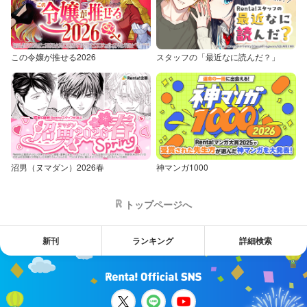
この令嬢が推せる2026
スタッフの「最近なに読んだ？」
沼男（ヌマダン）2026春
神マンガ1000
トップページへ
新刊
ランキング
詳細検索