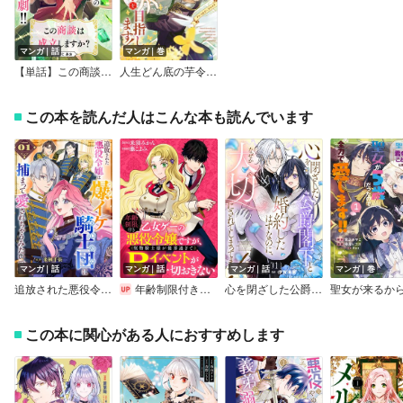
マンガ｜話
マンガ｜巻
【単話】この商談は成立しますか？
人生どん底の芋令嬢ですが、幸せな結末を目指します！アンソロジーコミック
この本を読んだ人はこんな本も読んでいます
マンガ｜話
マンガ｜話
マンガ｜話
マンガ｜巻
追放された悪役令嬢は爆イケ騎士団に捕まって愛されちゃうみたいです【単話版】
年齢制限付き乙女ゲーの悪役令嬢ですが、堅物騎士様が優秀過ぎてRイベントが一切おきない
心を閉ざした公爵閣下と婚約したはずなのに、なぜか大切にされてしまってます！ 【単話版】
この本に関心がある人におすすめします