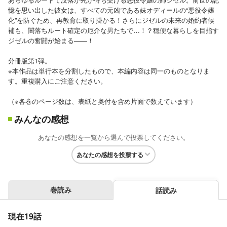
憶を思い出した彼女は、すべての元凶である妹オディールの“悪役令嬢
化”を防ぐため、再教育に取り掛かる！さらにジゼルの未来の婚約者候
補も、闇落ちルート確定の厄介な男たちで…！？穏便な暮らしを目指す
ジゼルの奮闘が始まる――！
分冊版第1弾。
※本作品は単行本を分割したもので、本編内容は同一のものとなりま
す。重複購入にご注意ください。
（※各巻のページ数は、表紙と奥付を含め片面で数えています）
みんなの感想
あなたの感想を一覧から選んで投票してください。
あなたの感想を投票する
巻読み
話読み
現在19話