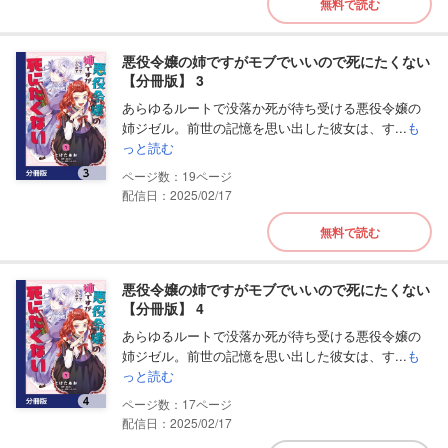
無料で読む
悪役令嬢の姉ですがモブでいいので死にたくない
【分冊版】 3
あらゆるルートで没落か死が待ち受ける悪役令嬢の
姉ジゼル。前世の記憶を思い出した彼女は、す...
も
っと読む
19
配信日：2025/02/17
無料で読む
悪役令嬢の姉ですがモブでいいので死にたくない
【分冊版】 4
あらゆるルートで没落か死が待ち受ける悪役令嬢の
姉ジゼル。前世の記憶を思い出した彼女は、す...
も
っと読む
17
配信日：2025/02/17