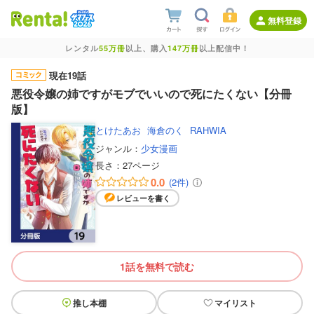
無料登録
レンタル
55万冊
以上、購入
147万冊
以上配信中！
現在19話
悪役令嬢の姉ですがモブでいいので死にたくない【分冊
版】
とけたあお
海倉のく
RAHWIA
ジャンル：
少女漫画
長さ：
27ページ
0.0
(2件)
レビューを書く
1話を無料で読む
推し本棚
マイリスト