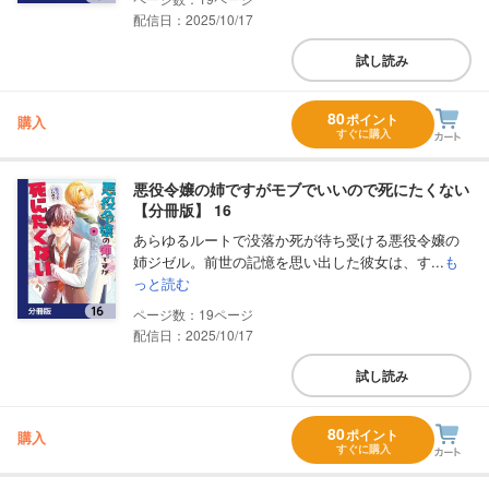
配信日：2025/10/17
試し読み
80
ポイント
購入
すぐに購入
悪役令嬢の姉ですがモブでいいので死にたくない
【分冊版】 16
あらゆるルートで没落か死が待ち受ける悪役令嬢の
姉ジゼル。前世の記憶を思い出した彼女は、す...
も
っと読む
19
配信日：2025/10/17
試し読み
80
ポイント
購入
すぐに購入