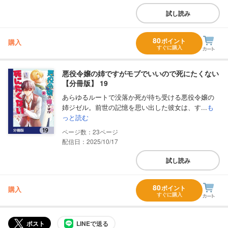
試し読み
80
ポイント
購入
すぐに購入
悪役令嬢の姉ですがモブでいいので死にたくない
【分冊版】 19
あらゆるルートで没落か死が待ち受ける悪役令嬢の
姉ジゼル。前世の記憶を思い出した彼女は、す...
も
っと読む
23
配信日：2025/10/17
試し読み
80
ポイント
購入
すぐに購入
ポスト
LINEで送る