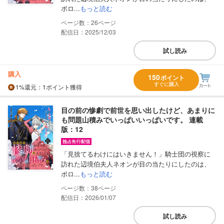
ボロ...
もっと読む
26
配信日：2025/12/03
試し読み
購入
150
ポイント
すぐに購入
1%
還元
：1ポイント獲得
目の前の惨劇で前世を思い出したけど、あまりに
も問題山積みでいっぱいいっぱいです。 連載
版：12
「見捨てるわけにはいきません！」騎士団の視察に
訪れた辺境伯夫人ネオンが目の当たりにしたのは、
ボロ...
もっと読む
38
配信日：2026/01/07
試し読み