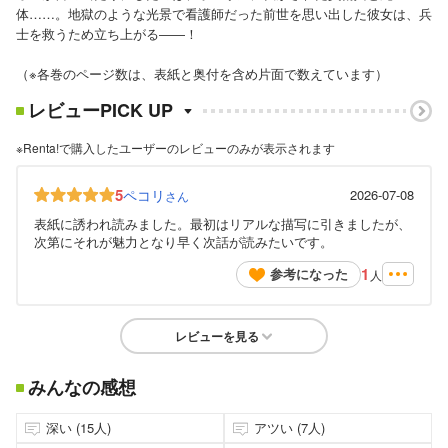
体……。地獄のような光景で看護師だった前世を思い出した彼女は、兵
士を救うため立ち上がる――！
（※各巻のページ数は、表紙と奥付を含め片面で数えています）
レビューPICK UP
※Renta!で購入したユーザーのレビューのみが表示されます
5
ペコリ
2026-07-08
さん
表紙に誘われ読みました。最初はリアルな描写に引きましたが、
次第にそれが魅力となり早く次話が読みたいです。
1
参考になった
人
レビューを見る
みんなの感想
深い (15人)
アツい (7人)