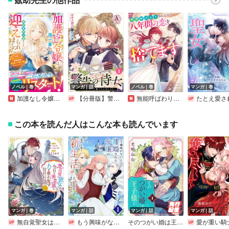
ノベル｜巻
マンガ｜話
ノベル｜巻
マンガ｜巻
加護なし令嬢は、国一番の繁栄を呼ぶ妻として迎えられました～無能と捨てられた私、どうやら精霊との架け橋となっていたようです～
【分冊版】警告の侍女 ～辛口侍女は王子殿下のお気に入り～（アリアンローズコミックス）
無能呼ばわりされたので八年間の恋を捨てます
たとえ愛されない聖女だとし
この本を読んだ人はこんな本も読んでいます
マンガ｜巻
マンガ｜話
マンガ｜話
マンガ｜話
無自覚聖女は今日も無意識に力を垂れ流す ～公爵家の落ちこぼれ令嬢、嫁ぎ先で幸せを掴み取る～
もう興味がないと離婚された令嬢の意外と楽しい新生活【単話】
そのつがい婚は王子様と
愛が重い騎士公爵は、追放令嬢のすべてを奪い尽く