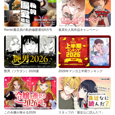
Renta!書店員の私的偏愛通信8月号
集英社人気作品キャンペーン
艶男（ツヤダン）2026夏
2026年マンガ上半期ランキング
この令嬢が推せる2026
スタッフの「最近なに読んだ？」