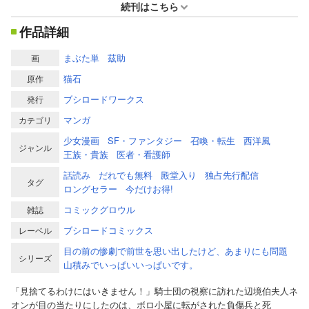
続刊はこちら
作品詳細
まぶた単
茲助
画
猫石
原作
ブシロードワークス
発行
マンガ
カテゴリ
少女漫画
SF・ファンタジー
召喚・転生
西洋風
ジャンル
王族・貴族
医者・看護師
話読み
だれでも無料
殿堂入り
独占先行配信
タグ
ロングセラー
今だけお得!
コミックグロウル
雑誌
ブシロードコミックス
レーベル
目の前の惨劇で前世を思い出したけど、あまりにも問題
シリーズ
山積みでいっぱいいっぱいです。
「見捨てるわけにはいきません！」騎士団の視察に訪れた辺境伯夫人ネ
オンが目の当たりにしたのは、ボロ小屋に転がされた負傷兵と死