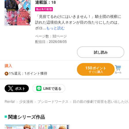
連載版：18
「見捨てるわけにはいきません！」騎士団の視察に
訪れた辺境伯夫人ネオンが目の当たりにしたのは、
ボロ...
もっと読む
32
配信日：2026/08/05
試し読み
購入
150
ポイント
すぐに購入
1%
還元
：1ポイント獲得
ポスト
LINEで送る
Renta!
少女漫画
ブシロードワークス
目の前の惨劇で前世を思い出したけ
関連シリーズ作品