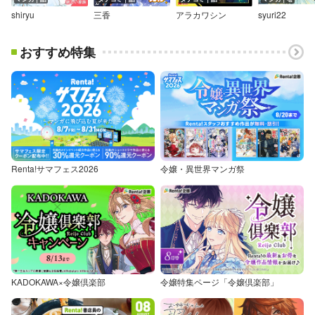
shiryu
三香
アラカワシン
syuri22
おすすめ特集
Renta!サマフェス2026
令嬢・異世界マンガ祭
KADOKAWA×令嬢倶楽部
令嬢特集ページ「令嬢倶楽部」