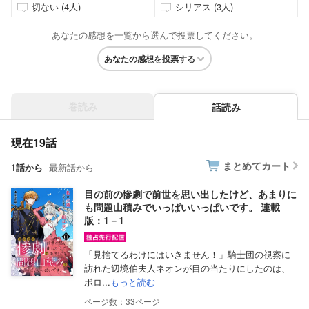
切ない (4人)
シリアス (3人)
あなたの感想を一覧から選んで投票してください。
あなたの感想を投票する
巻読み
話読み
現在19話
まとめてカート
1話から
最新話から
目の前の惨劇で前世を思い出したけど、あまりに
も問題山積みでいっぱいいっぱいです。 連載
版：1－1
「見捨てるわけにはいきません！」騎士団の視察に
訪れた辺境伯夫人ネオンが目の当たりにしたのは、
ボロ...
もっと読む
33