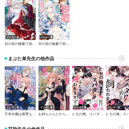
マンガ｜巻
ノベル｜巻
目の前の惨劇で前世を思い出したけど、あまりにも問題山積みでいっぱいいっぱいです。【Renta！限定特典付き】
目の前の惨劇で前世を思い出したけど、あまりにも問題山積みでいっぱいいっぱいです。
まぶた単先生の他作品
マンガ｜巻
マンガ｜巻
マンガ｜巻
マンガ｜話
不幸令嬢は復讐もハッピーエンドも成し遂げる！ アンソロジーコミック
お姉ちゃんだからといって、幸せまで譲るつもりはありませんわ！ アンソロジーコミック
ヒモの俺、スパダリふたりに飼われます！【単行本版／電子限定おまけ付き】
茲助先生の他作品