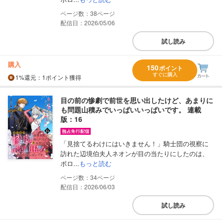
38
配信日：2026/05/06
試し読み
購入
150
ポイント
すぐに購入
1%
還元
：1ポイント獲得
目の前の惨劇で前世を思い出したけど、あまりに
も問題山積みでいっぱいいっぱいです。 連載
版：16
「見捨てるわけにはいきません！」騎士団の視察に
訪れた辺境伯夫人ネオンが目の当たりにしたのは、
ボロ...
もっと読む
34
配信日：2026/06/03
試し読み