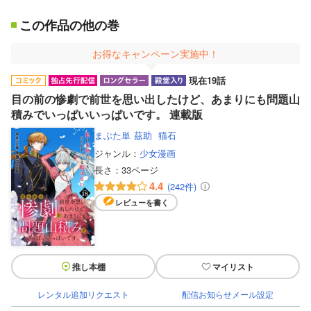
この作品の他の巻
お得なキャンペーン実施中！
現在19話
目の前の惨劇で前世を思い出したけど、あまりにも問題山
積みでいっぱいいっぱいです。 連載版
まぶた単
茲助
猫石
ジャンル：
少女漫画
長さ：
33ページ
4.4
(242件)
レビューを書く
推し本棚
マイリスト
レンタル追加リクエスト
配信お知らせメール設定