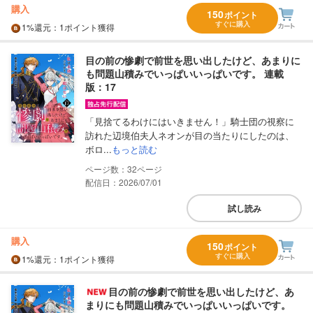
購入
150
ポイント
すぐに購入
1%
還元
：1ポイント獲得
目の前の惨劇で前世を思い出したけど、あまりに
も問題山積みでいっぱいいっぱいです。 連載
版：17
「見捨てるわけにはいきません！」騎士団の視察に
訪れた辺境伯夫人ネオンが目の当たりにしたのは、
ボロ...
もっと読む
32
配信日：2026/07/01
試し読み
購入
150
ポイント
すぐに購入
1%
還元
：1ポイント獲得
目の前の惨劇で前世を思い出したけど、あ
まりにも問題山積みでいっぱいいっぱいです。