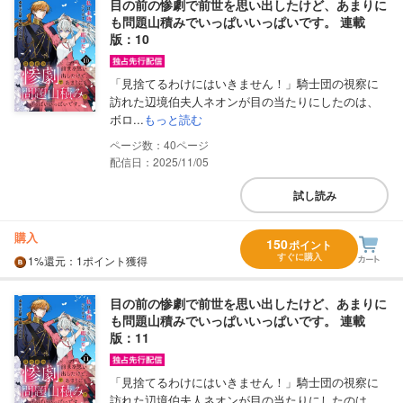
目の前の惨劇で前世を思い出したけど、あまりに
も問題山積みでいっぱいいっぱいです。 連載
版：10
「見捨てるわけにはいきません！」騎士団の視察に
訪れた辺境伯夫人ネオンが目の当たりにしたのは、
ボロ...
もっと読む
40
配信日：2025/11/05
試し読み
購入
150
ポイント
すぐに購入
1%
還元
：1ポイント獲得
目の前の惨劇で前世を思い出したけど、あまりに
も問題山積みでいっぱいいっぱいです。 連載
版：11
「見捨てるわけにはいきません！」騎士団の視察に
訪れた辺境伯夫人ネオンが目の当たりにしたのは、