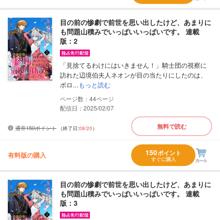
目の前の惨劇で前世を思い出したけど、あまりに
も問題山積みでいっぱいいっぱいです。 連載
版：2
「見捨てるわけにはいきません！」騎士団の視察に
訪れた辺境伯夫人ネオンが目の当たりにしたのは、
ボロ...
もっと読む
44
配信日：2025/02/07
無料で読む
通常150ポイント
（終了日:
08/20
）
150
ポイント
有料版の購入
すぐに購入
目の前の惨劇で前世を思い出したけど、あまりに
も問題山積みでいっぱいいっぱいです。 連載
版：3