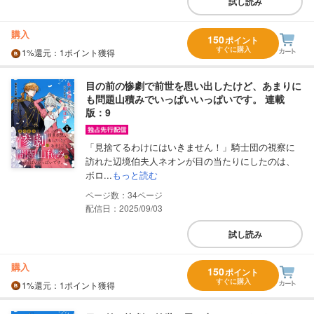
試し読み
購入
150
ポイント
すぐに購入
1%
還元
：1ポイント獲得
目の前の惨劇で前世を思い出したけど、あまりに
も問題山積みでいっぱいいっぱいです。 連載
版：9
「見捨てるわけにはいきません！」騎士団の視察に
訪れた辺境伯夫人ネオンが目の当たりにしたのは、
ボロ...
もっと読む
34
配信日：2025/09/03
試し読み
購入
150
ポイント
すぐに購入
1%
還元
：1ポイント獲得