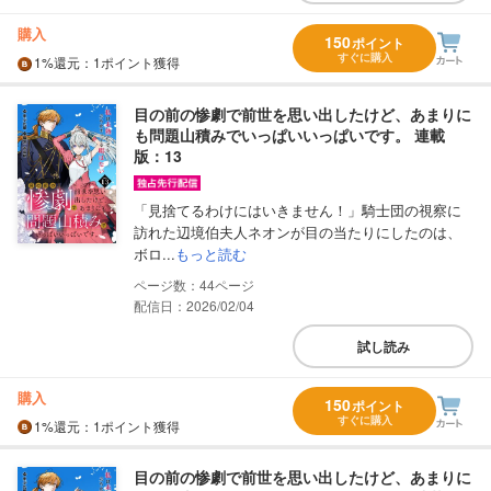
購入
150
ポイント
すぐに購入
1%
還元
：1ポイント獲得
目の前の惨劇で前世を思い出したけど、あまりに
も問題山積みでいっぱいいっぱいです。 連載
版：13
「見捨てるわけにはいきません！」騎士団の視察に
訪れた辺境伯夫人ネオンが目の当たりにしたのは、
ボロ...
もっと読む
44
配信日：2026/02/04
試し読み
購入
150
ポイント
すぐに購入
1%
還元
：1ポイント獲得
目の前の惨劇で前世を思い出したけど、あまりに