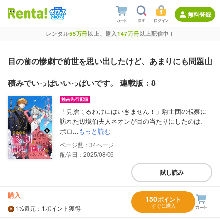
無料登録
レンタル
55万冊
以上、購入
147万冊
以上配信中！
目の前の惨劇で前世を思い出したけど、あまりにも問題山
積みでいっぱいいっぱいです。 連載版：8
「見捨てるわけにはいきません！」騎士団の視察に
訪れた辺境伯夫人ネオンが目の当たりにしたのは、
ボロ...
もっと読む
34
配信日：2025/08/06
試し読み
購入
150
ポイント
すぐに購入
1%
還元
：1ポイント獲得