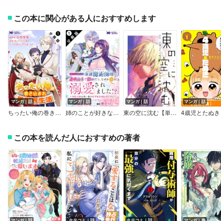
この本に関心がある人におすすめします
マンガ｜話
マンガ｜話
マンガ｜話
マンガ｜話
ちったい俺の巻き込まれ異世界生活（コミック） 分冊版
姉のことが好きな筆頭魔術師様に身代わりで嫁いだら、なぜか私が溺愛されました！？ ～無能令嬢は国一番の結界魔術師に開花する～（コミック） 分冊版
東の空に沈む【単話版】
4歳児とたぬき
この本を読んだ人におすすめの著者
マンガ｜話
タテコミ｜話
タテコミ｜話
マンガ｜巻