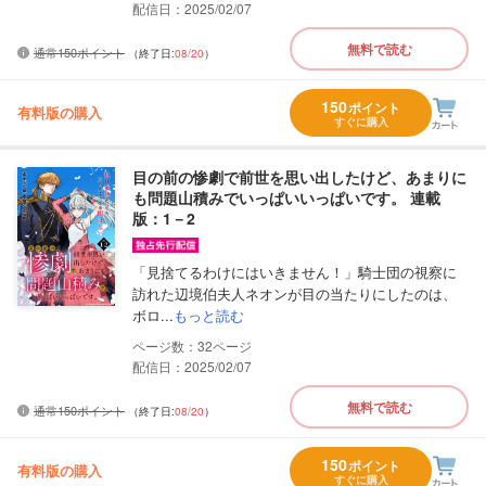
配信日：2025/02/07
無料で読む
通常150ポイント
（終了日:
08/20
）
150
ポイント
有料版の購入
すぐに購入
目の前の惨劇で前世を思い出したけど、あまりに
も問題山積みでいっぱいいっぱいです。 連載
版：1－2
「見捨てるわけにはいきません！」騎士団の視察に
訪れた辺境伯夫人ネオンが目の当たりにしたのは、
ボロ...
もっと読む
32
配信日：2025/02/07
無料で読む
通常150ポイント
（終了日:
08/20
）
150
ポイント
有料版の購入
すぐに購入