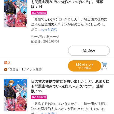
も問題山積みでいっぱいいっぱいです。 連載
版：14
「見捨てるわけにはいきません！」騎士団の視察に
訪れた辺境伯夫人ネオンが目の当たりにしたのは、
ボロ...
もっと読む
34
配信日：2026/03/04
試し読み
購入
150
ポイント
すぐに購入
1%
還元
：1ポイント獲得
目の前の惨劇で前世を思い出したけど、あまりに
も問題山積みでいっぱいいっぱいです。 連載
版：15
「見捨てるわけにはいきません！」騎士団の視察に
訪れた辺境伯夫人ネオンが目の当たりにしたのは、
ボロ...
もっと読む