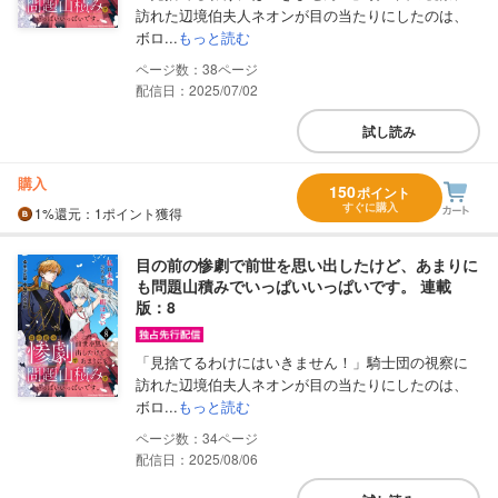
訪れた辺境伯夫人ネオンが目の当たりにしたのは、
ボロ...
もっと読む
38
配信日：2025/07/02
試し読み
購入
150
ポイント
すぐに購入
1%
還元
：1ポイント獲得
目の前の惨劇で前世を思い出したけど、あまりに
も問題山積みでいっぱいいっぱいです。 連載
版：8
「見捨てるわけにはいきません！」騎士団の視察に
訪れた辺境伯夫人ネオンが目の当たりにしたのは、
ボロ...
もっと読む
34
配信日：2025/08/06