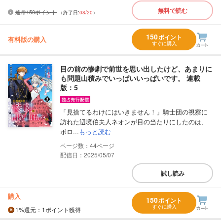
無料で読む
通常150ポイント
（終了日:
08/20
）
150
ポイント
有料版の購入
すぐに購入
目の前の惨劇で前世を思い出したけど、あまりに
も問題山積みでいっぱいいっぱいです。 連載
版：5
「見捨てるわけにはいきません！」騎士団の視察に
訪れた辺境伯夫人ネオンが目の当たりにしたのは、
ボロ...
もっと読む
44
配信日：2025/05/07
試し読み
購入
150
ポイント
すぐに購入
1%
還元
：1ポイント獲得