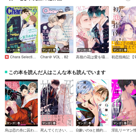
マンガ｜巻
マンガ｜巻
マンガ｜巻
マンガ｜巻
Chara Selection 2026年9月号
Char＠ VOL．82
高嶺の花は愛を囁かない【SS付き電子限定版】
この本を読んだ人はこんな本も読んでいます
マンガ｜巻
マンガ｜巻
マンガ｜巻
マンガ｜巻
烏は恋の糸に囚われる【SS付き電子限定版】
死んでください、神様 【特別描き下ろし漫画付き】
Ω嫌いのαと婚約しました【電子限定おまけ付き】