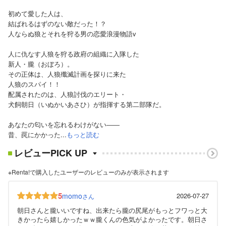
初めて愛した人は、
結ばれるはずのない敵だった！？
人ならぬ狼とそれを狩る男の恋愛浪漫物語v
人に仇なす人狼を狩る政府の組織に入隊した
新人・朧（おぼろ）。
その正体は、人狼殲滅計画を探りに来た
人狼のスパイ！！
配属されたのは、人狼討伐のエリート・
犬飼朝日（いぬかいあさひ）が指揮する第二部隊だ。
あなたの匂いを忘れるわけがない――
昔、罠にかかった...
もっと読む
レビューPICK UP
※Renta!で購入したユーザーのレビューのみが表示されます
5
momo
2026-07-27
さん
朝日さんと朧いいですね、出来たら朧の尻尾がもっとフワっと大
きかったら嬉しかったｗｗ朧くんの色気がよかったです。朝日さ