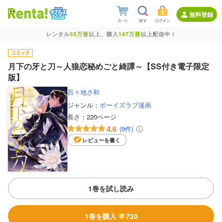
無料登録
レンタル
55万冊
以上、購入
147万冊
以上配信中！
月下の牙と刀～人狼恋秘めごと綺譚～【SS付き電子限定
版】
百々地さ和
ジャンル：
ボーイズラブ漫画
長さ：
220ページ
4.6
(9件)
レビューを書く
1巻を試し読み
1巻を購入
720