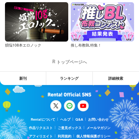
煩悩108本エロノック
推し布教BL特集！
トップページへ
新刊
ランキング
詳細検索
Renta!について
ヘルプ
Q&A
お問い合わせ
作品リクエスト
ご意見ボックス
メールマガジン
アフィリエイト
利用規約
個人情報保護ポリシー