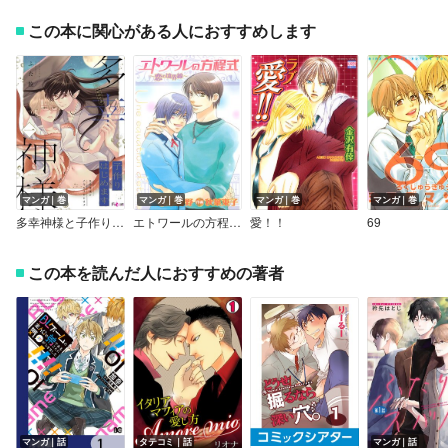
この本に関心がある人におすすめします
マンガ｜巻
マンガ｜巻
マンガ｜巻
マンガ｜巻
多幸神様と子作りはじめます
エトワールの方程式 ～恋の境界線～
愛！！
69
この本を読んだ人におすすめの著者
マンガ｜話
タテコミ｜話
マンガ｜話