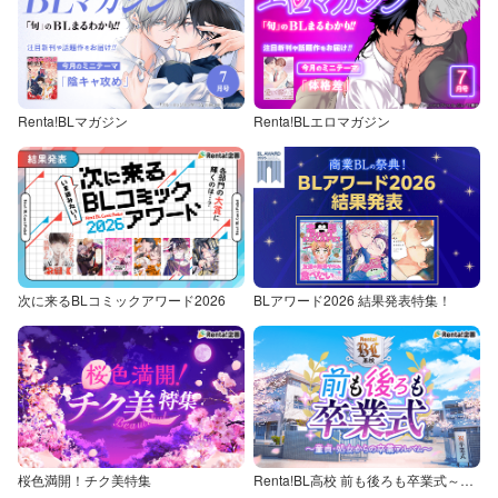
Renta!BLマガジン
Renta!BLエロマガジン
次に来るBLコミックアワード2026
BLアワード2026 結果発表特集！
桜色満開！チク美特集
Renta!BL高校 前も後ろも卒業式～童貞・処女からの卒業アルバム～