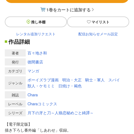
1巻をカートに追加する
推し本棚
マイリスト
レンタル追加リクエスト
配信お知らせメール設定
作品詳細
百々地さ和
著者
徳間書店
発行
マンガ
カテゴリ
ボーイズラブ漫画
明治・大正
騎士・軍人
スパイ
ジャンル
獣人・ケモミミ
日焼け・褐色
Chara
雑誌
Charaコミックス
レーベル
月下の牙と刀～人狼恋秘めごと綺譚～
シリーズ
【電子限定版】
描き下ろし番外編「しあわせ」収録。