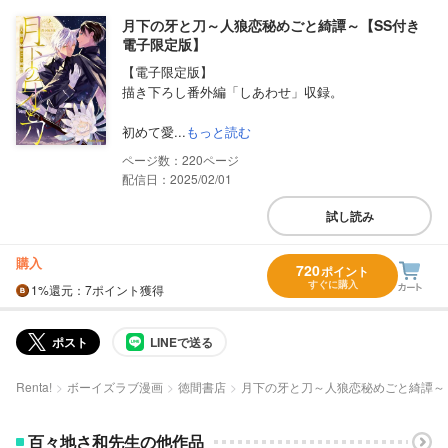
月下の牙と刀～人狼恋秘めごと綺譚～【SS付き
電子限定版】
【電子限定版】
描き下ろし番外編「しあわせ」収録。
初めて愛...
もっと読む
220
配信日：2025/02/01
試し読み
購入
720
ポイント
すぐに購入
1%
還元
：7ポイント獲得
ポスト
LINEで送る
Renta!
ボーイズラブ漫画
徳間書店
月下の牙と刀～人狼恋秘めごと綺譚～
百々地さ和先生の他作品