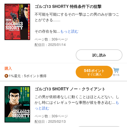
ゴルゴ13 SHORTY 特殊条件下の狙撃
不可能を可能にするその一撃はこの男のみが放つこ
とができる……
その存在を知...
もっと読む
309
配信日：2025/01/14
試し読み
購入
545
ポイント
すぐに購入
1%
還元
：5ポイント獲得
ゴルゴ13 SHORTY ノー・クライアント
この男が依頼者なしに動くことはほとんどない。し
かし時にはイレギュラーな事態が彼を巻き込む...
も
っと読む
309
配信日：2025/02/13