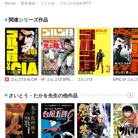
Renta!
青年漫画
リイド社
ゴルゴ13 SHORTY
関連シリーズ作品
マンガ｜巻
マンガ｜巻
マンガ｜巻
マンガ｜巻
ゴルゴ13 vs CIA
ゴルゴ13 SPECIAL SELECTION
ゴルゴ13
EPIC of ゴルゴ
さいとう・たかを先生の他作品