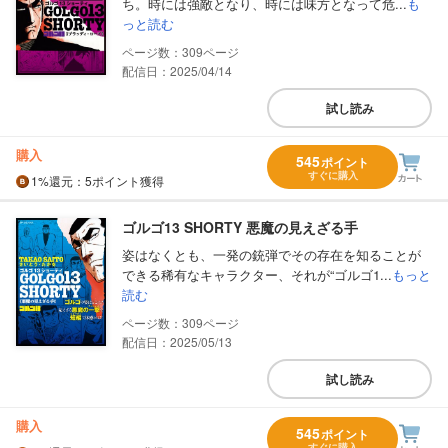
ち。時には強敵となり、時には味方となって危...
も
っと読む
309
配信日：2025/04/14
試し読み
購入
545
ポイント
すぐに購入
1%
還元
：5ポイント獲得
ゴルゴ13 SHORTY 悪魔の見えざる手
姿はなくとも、一発の銃弾でその存在を知ることが
できる稀有なキャラクター、それが“ゴルゴ1...
もっと
読む
309
配信日：2025/05/13
試し読み
購入
545
ポイント
すぐに購入