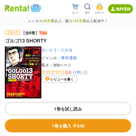
無料登録
レンタル
55万冊
以上、購入
147万冊
以上配信中！
【
全8巻
】
完結
ゴルゴ13 SHORTY
さいとう・たかを
ジャンル：
青年漫画
長さ：
309ページ
0.0
(1件)
レビューを書く
1巻を試し読み
1巻を購入
545