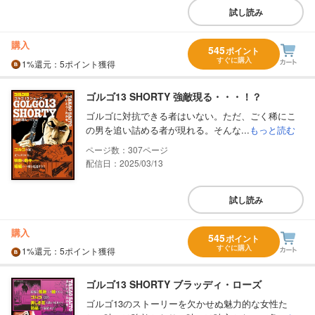
試し読み
購入
545
ポイント
すぐに購入
1%
還元
：5ポイント獲得
ゴルゴ13 SHORTY 強敵現る・・・！？
ゴルゴに対抗できる者はいない。ただ、ごく稀にこ
の男を追い詰める者が現れる。そんな...
もっと読む
307
配信日：2025/03/13
試し読み
購入
545
ポイント
すぐに購入
1%
還元
：5ポイント獲得
ゴルゴ13 SHORTY ブラッディ・ローズ
ゴルゴ13のストーリーを欠かせぬ魅力的な女性た