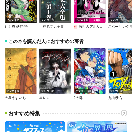
マンガ｜巻
マンガ｜巻
マンガ｜話
マンガ｜巻
紅お杏 妖艶狩り！
小林源文大全集
救世のアルル【分冊版】
この本を読んだ人におすすめの著者
マンガ｜巻
マンガ｜巻
タテコミ｜話
マンガ｜巻
大島やすいち
星レン
9太郎
丸山恭右
おすすめ特集