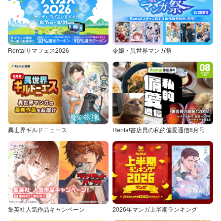
Renta!サマフェス2026
令嬢・異世界マンガ祭
異世界ギルドニュース
Renta!書店員の私的偏愛通信8月号
集英社人気作品キャンペーン
2026年マンガ上半期ランキング