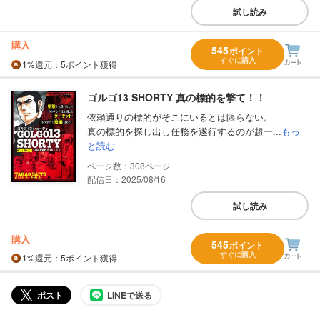
試し読み
購入
545
ポイント
すぐに購入
1%
還元
：5ポイント獲得
ゴルゴ13 SHORTY 真の標的を撃て！！
依頼通りの標的がそこにいるとは限らない。
真の標的を探し出し任務を遂行するのが超一...
もっ
と読む
308
配信日：2025/08/16
試し読み
購入
545
ポイント
すぐに購入
1%
還元
：5ポイント獲得
ポスト
LINEで送る