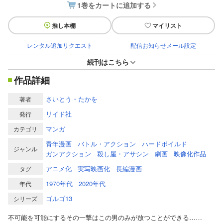
1巻をカートに追加する
推し本棚
マイリスト
レンタル追加リクエスト
配信お知らせメール設定
続刊はこちら
作品詳細
さいとう・たかを
著者
リイド社
発行
マンガ
カテゴリ
青年漫画
バトル・アクション
ハードボイルド
ジャンル
ガンアクション
殺し屋・アサシン
劇画
映像化作品
アニメ化
実写映画化
長編漫画
タグ
1970年代
2020年代
年代
ゴルゴ13
シリーズ
不可能を可能にするその一撃はこの男のみが放つことができる……