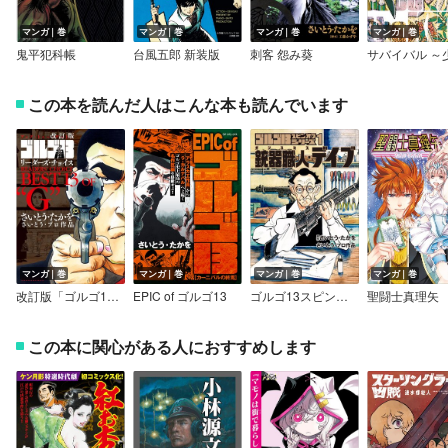
マンガ｜巻
マンガ｜巻
マンガ｜巻
マンガ｜巻
鬼平犯科帳
台風五郎 新装版
刺客 怨み葵
この本を読んだ人はこんな本も読んでいます
マンガ｜巻
マンガ｜巻
マンガ｜巻
マンガ｜巻
改訂版「ゴルゴ13」リーダーズ・チョイス
EPIC of ゴルゴ13
ゴルゴ13スピンオフシリーズ 1 銃器職人・デイブ
聖闘士真理矢
この本に関心がある人におすすめします