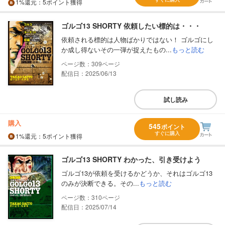
1%
還元
：5ポイント獲得
ゴルゴ13 SHORTY 依頼したい標的は・・・
依頼される標的は人物ばかりではない！ ゴルゴにし
か成し得ないその一弾が捉えたもの...
もっと読む
309
配信日：2025/06/13
試し読み
購入
545
ポイント
すぐに購入
1%
還元
：5ポイント獲得
ゴルゴ13 SHORTY わかった、引き受けよう
ゴルゴ13が依頼を受けるかどうか、それはゴルゴ13
のみが決断できる。その...
もっと読む
310
配信日：2025/07/14