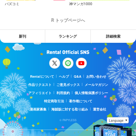
バズコミ
神マンガ1000
トップページへ
新刊
ランキング
詳細検索
Renta!について
ヘルプ
Q&A
お問い合わせ
作品リクエスト
ご意見ボックス
メールマガジン
アフィリエイト
利用規約
個人情報保護ポリシー
特定商取引法
著作権について
漫画家募集
海賊版に対する取り組み
運営会社
© PAPYLESS