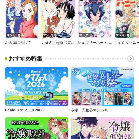
マンガ｜巻
マンガ｜巻
マンガ｜話
マンガ｜巻
お天気に恋して
大好き症候群【電子単行本】
シュガリーハート サイゴくん
おかえりハニ
おすすめ特集
Renta!サマフェス2026
令嬢・異世界マンガ祭