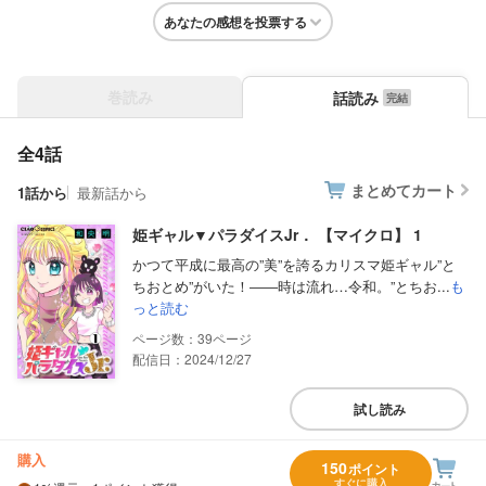
あなたの感想を投票する
巻読み
話読み
全4話
まとめてカート
1話から
最新話から
姫ギャル▼パラダイスJr． 【マイクロ】 1
かつて平成に最高の”美”を誇るカリスマ姫ギャル”と
ちおとめ”がいた！――時は流れ…令和。”とちお...
も
っと読む
39
配信日：2024/12/27
試し読み
購入
150
ポイント
すぐに購入