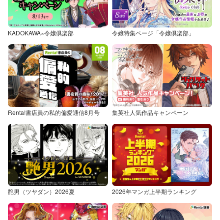
KADOKAWA×令嬢倶楽部
令嬢特集ページ「令嬢倶楽部」
Renta!書店員の私的偏愛通信8月号
集英社人気作品キャンペーン
艶男（ツヤダン）2026夏
2026年マンガ上半期ランキング