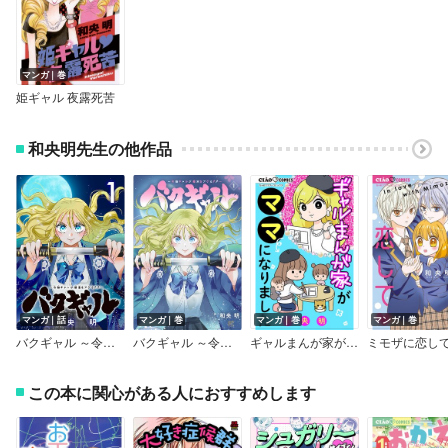
マンガ｜巻
姫ギャル 夜露死苦
和央明先生の他作品
マンガ｜話
マンガ｜巻
マンガ｜巻
マンガ｜巻
バクギャル ～令和ギャルが幕末をアゲる↑↑～（話売り）
バクギャル ～令和ギャルが幕末をアゲる↑↑～
ギャルまんが家がママになりました
ミモザに恋し
この本に関心がある人におすすめします