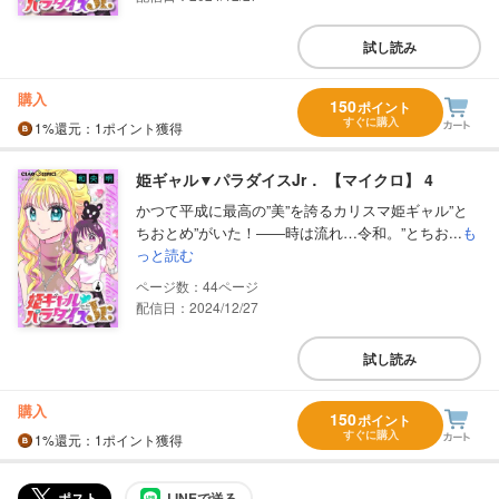
試し読み
購入
150
ポイント
すぐに購入
1%
還元
：1ポイント獲得
姫ギャル▼パラダイスJr． 【マイクロ】 4
かつて平成に最高の”美”を誇るカリスマ姫ギャル”と
ちおとめ”がいた！――時は流れ…令和。”とちお...
も
っと読む
44
配信日：2024/12/27
試し読み
購入
150
ポイント
すぐに購入
1%
還元
：1ポイント獲得
ポスト
LINEで送る