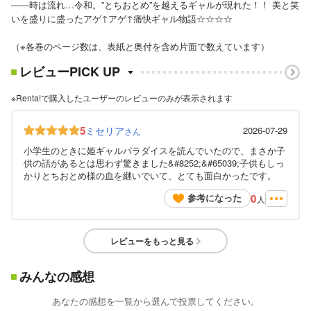
――時は流れ…令和。”とちおとめ”を越えるギャルが現れた！！ 美と笑
いを盛りに盛ったアゲ↑アゲ↑痛快ギャル物語☆☆☆☆
（※各巻のページ数は、表紙と奥付を含め片面で数えています）
レビューPICK UP
※Renta!で購入したユーザーのレビューのみが表示されます
5
ミセリア
2026-07-29
さん
小学生のときに姫ギャルパラダイスを読んでいたので、まさか子
供の話があるとは思わず驚きました&#8252;&#65039;子供もしっ
かりとちおとめ様の血を継いでいて、とても面白かったです。
0
参考になった
人
レビューをもっと見る
みんなの感想
あなたの感想を一覧から選んで投票してください。