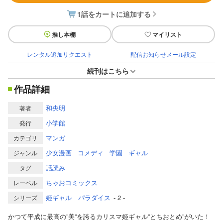
1話をカートに追加する
推し本棚
マイリスト
レンタル追加リクエスト
配信お知らせメール設定
続刊はこちら
作品詳細
和央明
著者
小学館
発行
マンガ
カテゴリ
少女漫画
コメディ
学園
ギャル
ジャンル
話読み
タグ
ちゃおコミックス
レーベル
姫ギャル パラダイス
- 2 -
シリーズ
かつて平成に最高の”美”を誇るカリスマ姫ギャル”とちおとめ”がいた！