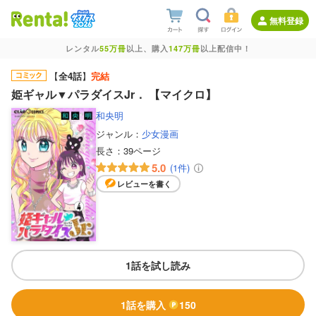
無料登録
レンタル
55万冊
以上、購入
147万冊
以上配信中！
【
全4話
】
完結
姫ギャル▼パラダイスJr． 【マイクロ】
和央明
ジャンル：
少女漫画
長さ：
39ページ
5.0
(1件)
レビューを書く
1話を試し読み
1話を購入
150