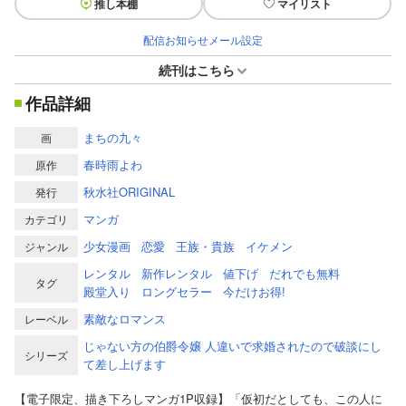
推し本棚
マイリスト
配信お知らせメール設定
続刊はこちら
作品詳細
まちの九々
画
春時雨よわ
原作
秋水社ORIGINAL
発行
マンガ
カテゴリ
少女漫画
恋愛
王族・貴族
イケメン
ジャンル
レンタル
新作レンタル
値下げ
だれでも無料
タグ
殿堂入り
ロングセラー
今だけお得!
素敵なロマンス
レーベル
じゃない方の伯爵令嬢 人違いで求婚されたので破談にし
シリーズ
て差し上げます
【電子限定、描き下ろしマンガ1P収録】「仮初だとしても、この人に