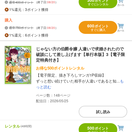
ポイント
通常400ポイント
（終了日:
08/20
）
すぐにレンタル
1%
還元
：3ポイント獲得
購入
600
ポイント
通常750ポイント
（終了日:
08/20
）
すぐに購入
1%
還元
：6ポイント獲得
じゃない方の伯爵令嬢 人違いで求婚されたので
破談にして差し上げます【単行本版】3【電子限
定特典付き】
お得な500ポイントレンタル
【電子限定、描き下ろしマンガ1P収録】
ずっと想い続けていた相手が人違いであると知...
も
っと読む
148
配信日：2026/05/25
試し読み
レンタル
(48時間)
500
ポイント
すぐにレンタル