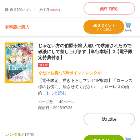
無料で読む
通常750ポイント
（終了日:
08/20
）
500
ポイント
有料版の購入
すぐに購入
じゃない方の伯爵令嬢 人違いで求婚されたので
破談にして差し上げます【単行本版】2【電子限
定特典付き】
今だけお得な300ポイントレンタル
【電子限定、描き下ろしマンガ1P収録】「ローレス
様のお傍に、居させてください──」ローレスの婚
約...
もっと読む
140
配信日：2025/07/25
試し読み
レンタル
(48時間)
300