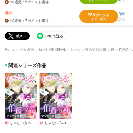
1%
還元
：5ポイント獲得
購入
750
ポイント
すぐに購入
1%
還元
：7ポイント獲得
ポスト
LINEで送る
Renta!
少女漫画
秋水社ORIGINAL
じゃない方の伯爵令嬢 人違いで求婚
関連シリーズ作品
マンガ｜巻
マンガ｜話
じゃない方の伯爵令嬢 人違いで求婚されたので破談にして差し上げます【合冊版】
じゃない方の伯爵令嬢 人違いで求婚されたので破談にして差し上げます