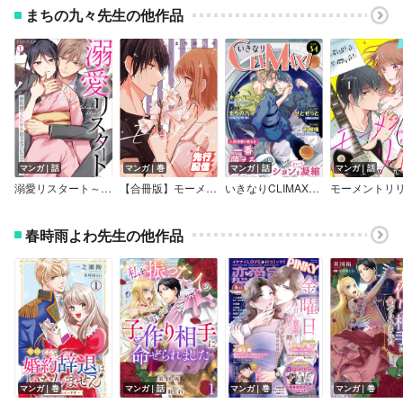
まちの九々先生の他作品
マンガ｜話
マンガ｜巻
マンガ｜話
マンガ｜話
溺愛リスタート～契約婚で人生やり直させていただきます
【合冊版】モーメント・リリー
いきなりCLIMAX！Vol.34
モーメントリ
春時雨よわ先生の他作品
マンガ｜巻
マンガ｜話
マンガ｜巻
マンガ｜巻