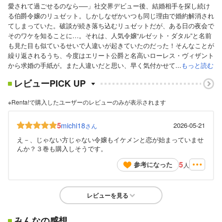
愛されて過ごせるのなら──」社交界デビュー後、結婚相手を探し続け
る伯爵令嬢のリュゼット。しかしなぜかいつも同じ理由で婚約解消され
てしまっていた。破談が続き落ち込むリュゼットだが、ある日の夜会で
そのワケを知ることに…。それは、人気令嬢“ルゼット・ダタル”と名前
も見た目も似ているせいで人違いが起きていたのだった！そんなことが
繰り返されるうち、今度はエリート公爵と名高いローレス・ヴィザント
から求婚の手紙が。また人違いだと思い、早く気付かせて...
もっと読む
レビューPICK UP
※Renta!で購入したユーザーのレビューのみが表示されます
5
michi18
2026-05-21
さん
え－、じゃない方じゃない令嬢もイケメンと恋が始まっていませ
んか？３巻も購入しそうです。
5
参考になった
人
レビューを見る
みんなの感想