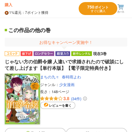
購入
750
ポイント
すぐに購入
1%
還元
：7ポイント獲得
この作品の他の巻
お得なキャンペーン実施中！
現在3巻
じゃない方の伯爵令嬢 人違いで求婚されたので破談にし
て差し上げます【単行本版】【電子限定特典付き】
まちの九々
春時雨よわ
ジャンル：
少女漫画
長さ：
148ページ
3.8
(34件)
レビューを書く