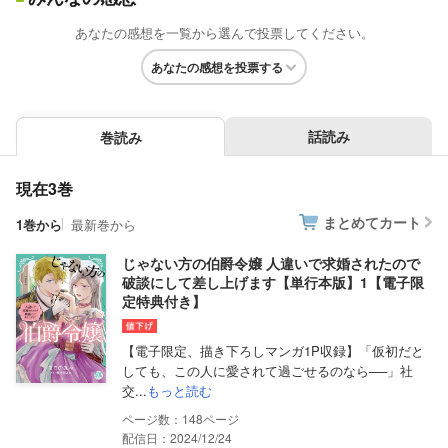
あなたの感想を一覧から選んで投票してください。
あなたの感想を投票する
話読み
巻読み
現在3巻
まとめてカート
1巻から
最新巻から
じゃない方の伯爵令嬢 人違いで求婚されたので
破談にして差し上げます【単行本版】1【電子限
定特典付き】
【電子限定、描き下ろしマンガ1P収録】「仮初だと
しても、この人に愛されて過ごせるのなら──」社
交...
もっと読む
148
配信日：2024/12/24