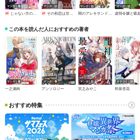
マンガ｜巻
マンガ｜話
マンガ｜話
マンガ｜話
じゃない方の伯爵令嬢 人違いで求婚されたので破談にして差し上げます【合冊版】
その初恋は甘すぎる～恋愛処女には刺激が強い～
闇のアレキサンドラ もうひとりのわたし【分冊版】
この本を読んだ人におすすめの著者
マンガ｜巻
マンガ｜巻
マンガ｜話
タテコミ｜話
一之瀬絢
アンソロジー
宮之みやこ
和泉杏花
おすすめ特集