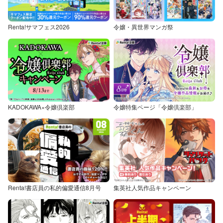
Renta!サマフェス2026
令嬢・異世界マンガ祭
KADOKAWA×令嬢倶楽部
令嬢特集ページ「令嬢倶楽部」
Renta!書店員の私的偏愛通信8月号
集英社人気作品キャンペーン