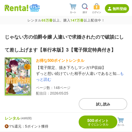
無料登録
レンタル
55万冊
以上、購入
147万冊
以上配信中！
じゃない方の伯爵令嬢 人違いで求婚されたので破談にし
て差し上げます【単行本版】3【電子限定特典付き】
お得な500ポイントレンタル
【電子限定、描き下ろしマンガ1P収録】
ずっと想い続けていた相手が人違いであると知...
も
っと読む
148
配信日：2026/05/25
試し読み
レンタル
(48時間)
500
ポイント
すぐにレンタル
1%
還元
：5ポイント獲得