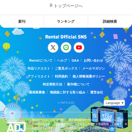
トップページへ
新刊
ランキング
詳細検索
Renta!について
ヘルプ
Q&A
お問い合わせ
作品リクエスト
ご意見ボックス
メールマガジン
アフィリエイト
利用規約
個人情報保護ポリシー
特定商取引法
著作権について
漫画家募集
海賊版に対する取り組み
運営会社
© PAPYLESS
ABJマークは、この電子書店・電子書籍配信サービスが、著作権者からコンテン
ツ使用許諾を得た正規版配信サービスであることを示す登録商標（登録番号 第
6091713号）です。ABJマークの詳細、ABJマークを掲示しているサービスの一