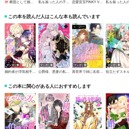
断固として婚約辞退はいたしません～私がヒロインです～
私を振った人の子作り相手に命ぜられました
恋愛宣言PINKY Vol.96
この本を読んだ人はこんな本も読んでいます
マンガ｜巻
マンガ｜巻
マンガ｜巻
マンガ｜巻
婚約者が浮気相手と駆け落ちしました。王子殿下に溺愛されて幸せなので、今さら戻りたいと言われても困ります。
公爵様、悪妻の私はもう放っておいてください【特典付き】
異世界で姉に名前を奪われました
この本に関心がある人におすすめします