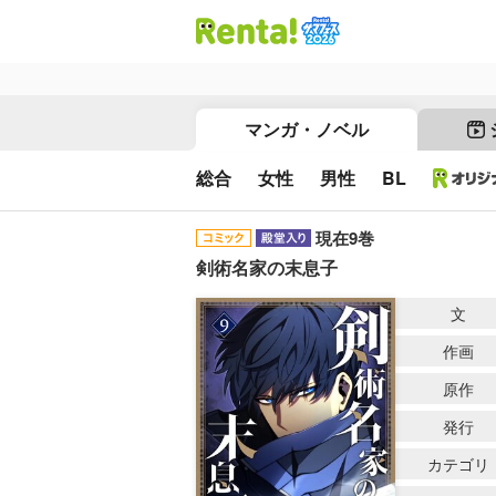
マンガ・ノベル
総合
女性
男性
BL
現在9巻
剣術名家の末息子
文
作画
原作
発行
カテゴリ