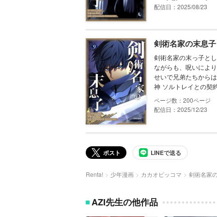
配信日：2025/08/23
剣術名家の末息子 
剣術名家の末っ子とし
ながらも、呪いにより
せいで兄弟たちからは
神 ソルトレイとの契
200
配信日：2025/12/23
ポスト
LINEで送る
Renta!
少年漫画
カカオピッコマ
剣術名家
AZI先生の他作品