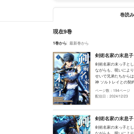
巻読
現在9巻
1巻から
最新巻から
剣術名家の末息子 
剣術名家の末っ子とし
ながらも、呪いにより
せいで兄弟たちからは
神 ソルトレイとの契
194
配信日：2024/12/23
剣術名家の末息子 
剣術名家の末っ子とし
ながらも、呪いにより