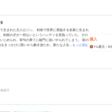
9
て生まれた主人公ジン。 剣術で世界に君臨する名家に生まれ
、剣術の才が一切ないというハンディを背負っていた。その
購入
いじめられ、挙句の果てに破門に追いやられてしまう。 影の
約をきっかけに呪いから解き放たれ、新たな人生...
もっと読む
1%
還元
：9
の末息子