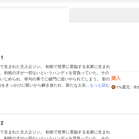
み
1
て生まれた主人公ジン。 剣術で世界に君臨する名家に生まれ
、剣術の才が一切ないというハンディを背負っていた。その
購入
いじめられ、挙句の果てに破門に追いやられてしまう。 影の
約をきっかけに呪いから解き放たれ、新たな人生...
もっと読む
1%
還元
：8
2
て生まれた主人公ジン。 剣術で世界に君臨する名家に生まれ
、剣術の才が一切ないというハンディを背負っていた。その