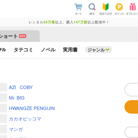
レンタル
55万冊
以上、購入
147万冊
以上配信中！
ショート
NEW
タテコミ
ノベル
実用書
ジャンル
AZI
COBY
Mr. BIG
HWANGZE PENGUIN
カカオピッコマ
マンガ