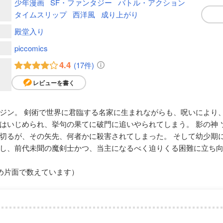
少年漫画
SF・ファンタジー
バトル・アクション
タイムスリップ
西洋風
成り上がり
殿堂入り
piccomics
4.4
(17件)
レビューを書く
ジン。 剣術で世界に君臨する名家に生まれながらも、呪いにより
はいじめられ、挙句の果てに破門に追いやられてしまう。 影の神 
切るが、その矢先、何者かに殺害されてしまった。 そして幼少期
し、前代未聞の魔剣士かつ、当主になるべく迫りくる困難に立ち
め片面で数えています）