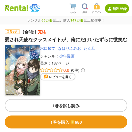
無料登録
レンタル
55万冊
以上、購入
147万冊
以上配信中！
【
全2巻
】
完結
愛され天使なクラスメイトが、俺にだけいたずらに微笑む
水口敬文
なはりふみお
たん旦
ジャンル：
少年漫画
長さ：
187ページ
0.0
(0件)
レビューを書く
1巻を試し読み
1巻を購入
680