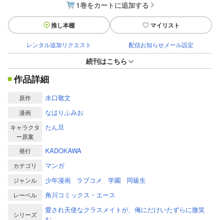
1巻をカートに追加する
推し本棚
マイリスト
レンタル追加リクエスト
配信お知らせメール設定
続刊はこちら
作品詳細
水口敬文
原作
なはりふみお
漫画
たん旦
キャラクタ
ー原案
KADOKAWA
発行
マンガ
カテゴリ
少年漫画
ラブコメ
学園
同級生
ジャンル
角川コミックス・エース
レーベル
愛され天使なクラスメイトが、俺にだけいたずらに微笑
シリーズ
む