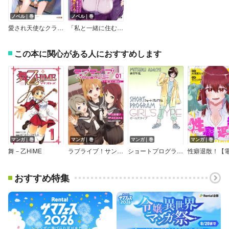
ノベル｜巻
ノベル｜巻
愛され天使なクラスメイトが、俺にだけいたずらに微笑む
「私と一緒に住むってどうかな？」見た目ギャルな不器用美少女が俺と二人で暮らしたがる
この本に関心がある人におすすめします
マンガ｜巻
マンガ｜巻
マンガ｜巻
マンガ｜巻
舞－乙HiME
ラブライブ！サンシャイン！！School idol diary
ショートプログラム～ガールズタイプ～
おすすめ特集