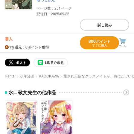
251
配信日：2025/09/26
試し読み
購入
800
ポイント
すぐに購入
1%
還元
：8ポイント獲得
ポスト
LINEで送る
Renta!
少年漫画
KADOKAWA
愛され天使なクラスメイトが、俺にだけい
水口敬文先生の他作品