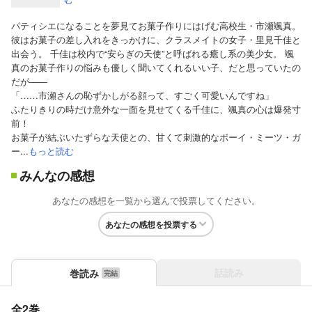
パティシエになることを夢見てお菓子作りにはげむ高校生・市瀬颯真。
彼はお菓子の差し入れをきっかけに、クラスメイトの女子・里見千佳と
出会う。 千佳は校内で“安らぎの天使”と呼ばれる癒し系の美少女。 颯
真のお菓子作りの悩みも優しく聞いてくれるいい子、だと思っていたの
だが――
「……市瀬さんの恥ずかしがる顔って、すごく可愛いんですね」
ふたりきりの時だけ意外な一面を見せてくる千佳に、颯真の心は爆発寸
前！
お菓子が結ぶいたずらな天使との、甘くて刺激的なボーイ・ミーツ・ガ
ー...
もっと読む
みんなの感想
あなたの感想を一覧から選んで投票してください。
あなたの感想を投票する
話読み
巻読み
全2巻