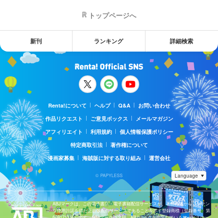
トップページへ
新刊
ランキング
詳細検索
Renta!について
ヘルプ
Q&A
お問い合わせ
作品リクエスト
ご意見ボックス
メールマガジン
アフィリエイト
利用規約
個人情報保護ポリシー
特定商取引法
著作権について
漫画家募集
海賊版に対する取り組み
運営会社
© PAPYLESS
ABJマークは、この電子書店・電子書籍配信サービスが、著作権者からコンテン
ツ使用許諾を得た正規版配信サービスであることを示す登録商標（登録番号 第
6091713号）です。ABJマークの詳細、ABJマークを掲示しているサービスの一