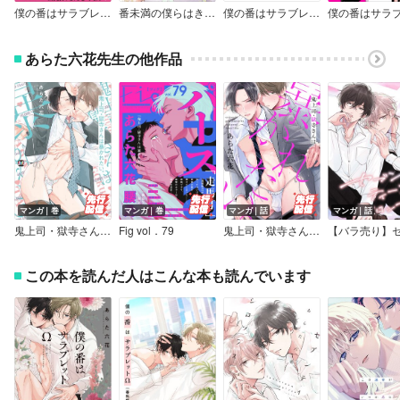
僕の番はサラブレットΩ【特典ペーパー／電子限定描き下ろし付き】
番未満の僕らはきっと【単話売】
僕の番はサラブレットΩ ―番外編―【単話売】
あらた六花先生の他作品
マンガ｜巻
マンガ｜巻
マンガ｜話
マンガ｜話
鬼上司・獄寺さんは暴かれたい。【コミックス版】
Fig vol．79
鬼上司・獄寺さんは暴かれたい。
この本を読んだ人はこんな本も読んでいます