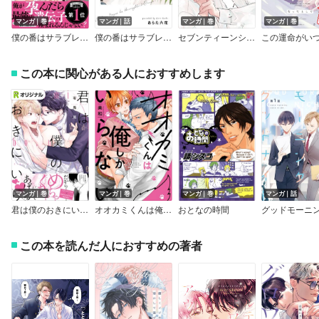
マンガ｜巻
マンガ｜話
マンガ｜巻
マンガ｜巻
僕の番はサラブレットΩ【特典ペーパー／電子限定描き下ろし付き】
僕の番はサラブレットΩ ―番外編―【単話売】
セブンティーンシロップス［コミックス版］【電子限定おまけ付き】
この本に関心がある人におすすめします
マンガ｜巻
マンガ｜巻
マンガ｜巻
マンガ｜話
君は僕のおきにいり【単行本版（電子限定描き下ろし付）】
オオカミくんは俺しかいらない【特典ペーパー／電子書籍限定ペーパー付】
おとなの時間
この本を読んだ人におすすめの著者