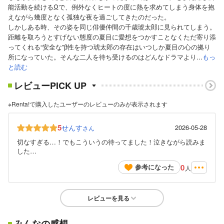
能活動を続けるΩで、例外なくヒートの度に熱を求めてしまう身体を抱
えながら幾度となく孤独な夜を過ごしてきたのだった。
しかしある時、その姿を同じ俳優仲間の千歳琥太郎に見られてしまう。
距離を取ろうとすげない態度の夏目に愛想をつかすことなくただ寄り添
ってくれる“安全な”β性を持つ琥太郎の存在はいつしか夏目の心の拠り
所になっていた。そんな二人を待ち受けるのはどんなドラマより...
もっ
と読む
レビューPICK UP
※Renta!で購入したユーザーのレビューのみが表示されます
5
せんす
2026-05-28
さん
切なすぎる…！でもこういうの待ってました！泣きながら読みま
した…
0
参考になった
人
レビューを見る
みんなの感想