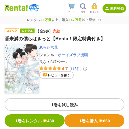
無料登録
レンタル
55万冊
以上、購入
147万冊
以上配信中！
【
全2巻
】
完結
番未満の僕らはきっと【Renta！限定特典付き】
あらた六花
ジャンル：
ボーイズラブ漫画
長さ：
247ページ
4.7
(113件)
レビューを書く
1巻を試し読み
1巻をレンタル
430
1巻を購入
860