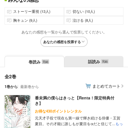
ストーリー重視 (13人)
切ない (10人)
胸キュン (9人)
泣ける (8人)
あなたの感想を一覧から選んで投票してください。
あなたの感想を投票する
話読み
巻読み
全2巻
まとめてカート
1巻から
最新巻から
番未満の僕らはきっと【Renta！限定特典付
き】
お得な430ポイントレンタル
元天才子役で現在も第一線で輝き続ける俳優・王賀
夏目。その才能に誰しもが夏目をαだと信じて...
もっ