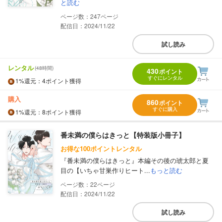
と読む
247
配信日：2024/11/22
試し読み
レンタル
(48時間)
430
ポイント
すぐにレンタル
1%
還元
：4ポイント獲得
購入
860
ポイント
すぐに購入
1%
還元
：8ポイント獲得
番未満の僕らはきっと【特装版小冊子】
お得な100ポイントレンタル
『番未満の僕らはきっと』本編その後の琥太郎と夏
目の【いちゃ甘巣作りヒート...
もっと読む
22
配信日：2024/11/22
試し読み