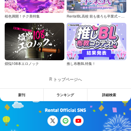
桜色満開！チク美特集
Renta!BL高校 前も後ろも卒業式～童貞・処女からの卒業アルバム～
煩悩108本エロノック
推し布教BL特集！
トップページへ
新刊
ランキング
詳細検索