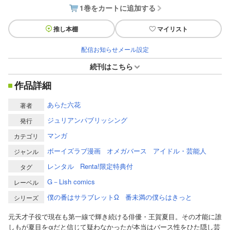
1巻をカートに追加する
推し本棚
マイリスト
配信お知らせメール設定
続刊はこちら
作品詳細
あらた六花
著者
ジュリアンパブリッシング
発行
マンガ
カテゴリ
ボーイズラブ漫画
オメガバース
アイドル・芸能人
ジャンル
レンタル
Renta!限定特典付
タグ
G－Lish comics
レーベル
僕の番はサラブレットΩ
番未満の僕らはきっと
シリーズ
元天才子役で現在も第一線で輝き続ける俳優・王賀夏目。その才能に誰
しもが夏目をαだと信じて疑わなかったが本当はバース性をひた隠し芸