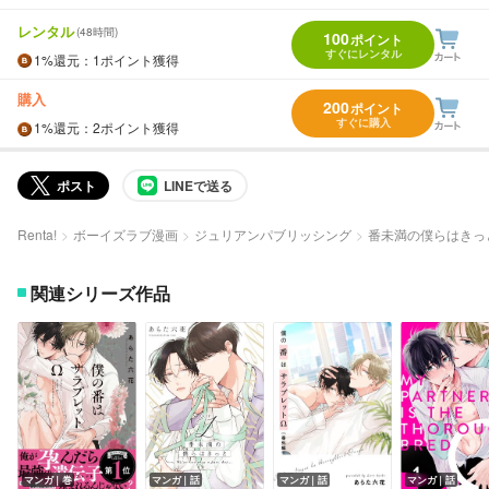
レンタル
(48時間)
100
ポイント
すぐにレンタル
1%
還元
：1ポイント獲得
購入
200
ポイント
すぐに購入
1%
還元
：2ポイント獲得
ポスト
LINEで送る
Renta!
ボーイズラブ漫画
ジュリアンパブリッシング
番未満の僕らはきっと
関連シリーズ作品
マンガ｜巻
マンガ｜話
マンガ｜話
マンガ｜話