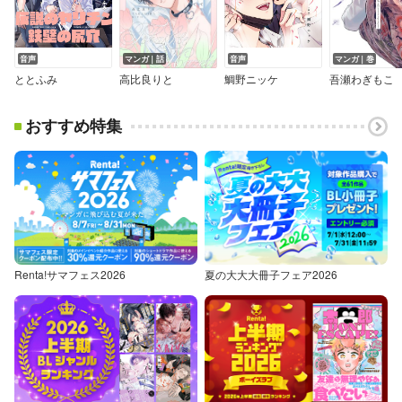
音声
マンガ｜話
音声
マンガ｜巻
ととふみ
高比良りと
鯛野ニッケ
吾瀬わぎもこ
おすすめ特集
Renta!サマフェス2026
夏の大大大冊子フェア2026