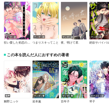
マンガ｜話
マンガ｜話
マンガ｜話
マンガ｜話
狂い愛した初恋のほど
つまりスキってこと
夜、明けて君.
この本を読んだ人におすすめの著者
音声
マンガ｜巻
マンガ｜巻
タテコミ｜話
鯛野ニッケ
岩本薫
百年子
琴子