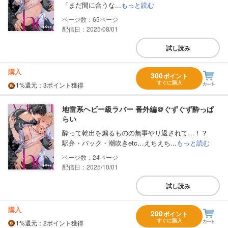
「まだ間に合うな...
もっと読む
65
配信日：2025/08/01
試し読み
購入
300
ポイント
すぐに購入
1%
還元
：3ポイント獲得
地雷系ヘビー級ラバー 番外編＠ぐずぐず酔っぱ
らい
酔って乾出を煽るものの無事やり返されて…！？
駅弁・バック・潮吹きetc…えちえち...
もっと読む
24
配信日：2025/10/01
試し読み
購入
200
ポイント
すぐに購入
1%
還元
：2ポイント獲得