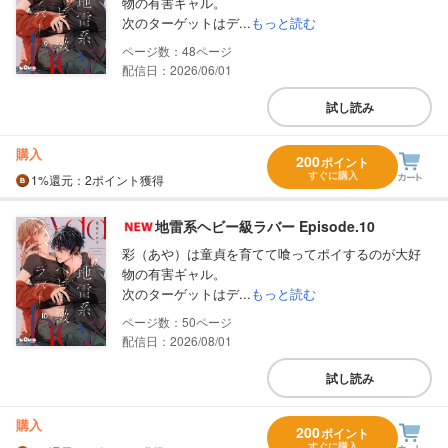
物の有害ギャル。
次のターゲットはデ...
もっと読む
48
配信日：2026/06/01
試し読み
購入
200
ポイント
すぐに購入
1%
還元
：2ポイント獲得
地雷系ヘビー級ラバー Episode.10
彩（あや）は童貞を育てて喰ってポイするのが大好
物の有害ギャル。
次のターゲットはデ...
もっと読む
50
配信日：2026/08/01
試し読み
購入
200
ポイント
すぐに購入