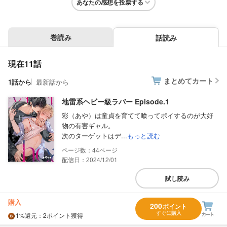
あなたの感想を投票する
巻読み
話読み
現在11話
まとめてカート
1話から
最新話から
地雷系ヘビー級ラバー Episode.1
彩（あや）は童貞を育てて喰ってポイするのが大好
物の有害ギャル。
次のターゲットはデ...
もっと読む
44
配信日：2024/12/01
試し読み
購入
200
ポイント
すぐに購入
1%
還元
：2ポイント獲得