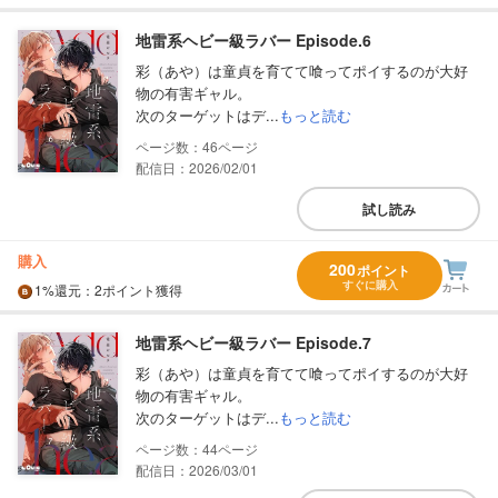
地雷系ヘビー級ラバー Episode.6
彩（あや）は童貞を育てて喰ってポイするのが大好
物の有害ギャル。
次のターゲットはデ...
もっと読む
46
配信日：2026/02/01
試し読み
購入
200
ポイント
すぐに購入
1%
還元
：2ポイント獲得
地雷系ヘビー級ラバー Episode.7
彩（あや）は童貞を育てて喰ってポイするのが大好
物の有害ギャル。
次のターゲットはデ...
もっと読む
44
配信日：2026/03/01