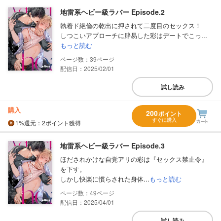
地雷系ヘビー級ラバー Episode.2
執着ド絶倫の乾出に押されて二度目のセックス！
しつこいアプローチに辟易した彩はデートでこっ...
もっと読む
39
配信日：2025/02/01
試し読み
購入
200
ポイント
すぐに購入
1%
還元
：2ポイント獲得
地雷系ヘビー級ラバー Episode.3
ほだされかけな自覚アリの彩は『セックス禁止令』
を下す。
しかし快楽に慣らされた身体...
もっと読む
49
配信日：2025/04/01
試し読み