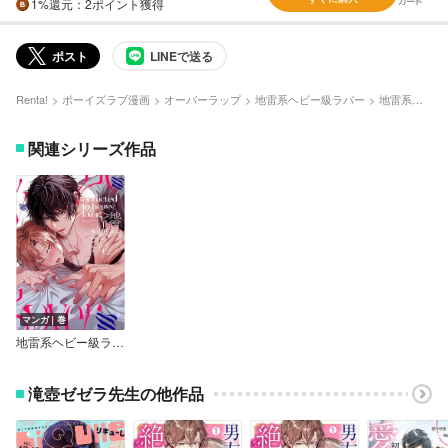
1%
還元
：2ポイント獲得
ポスト
LINEで送る
Renta!
ボーイズラブ漫画
オーバーラップ
地雷系ヘビー級ラバー
地雷系ヘビー級ラバー Episode.9
関連シリーズ作品
マンガ｜巻
地雷系ヘビー級ラバー【単行本版】【電子限定描き下ろし付き】
滝壺ゼゼラ先生の他作品