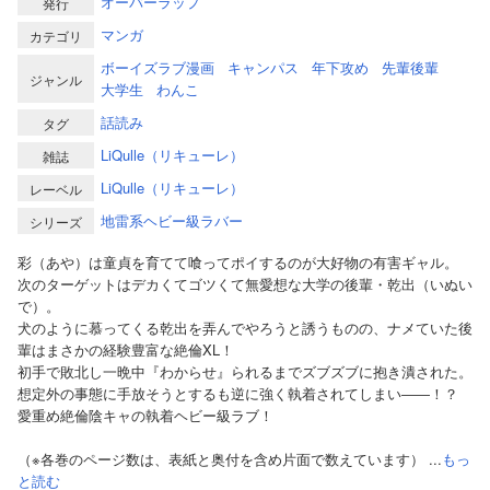
オーバーラップ
発行
マンガ
カテゴリ
ボーイズラブ漫画
キャンパス
年下攻め
先輩後輩
ジャンル
大学生
わんこ
話読み
タグ
LiQulle（リキューレ）
雑誌
LiQulle（リキューレ）
レーベル
地雷系ヘビー級ラバー
シリーズ
彩（あや）は童貞を育てて喰ってポイするのが大好物の有害ギャル。
次のターゲットはデカくてゴツくて無愛想な大学の後輩・乾出（いぬい
で）。
犬のように慕ってくる乾出を弄んでやろうと誘うものの、ナメていた後
輩はまさかの経験豊富な絶倫XL！
初手で敗北し一晩中『わからせ』られるまでズブズブに抱き潰された。
想定外の事態に手放そうとするも逆に強く執着されてしまい――！？
愛重め絶倫陰キャの執着ヘビー級ラブ！
（※各巻のページ数は、表紙と奥付を含め片面で数えています） ...
もっ
と読む