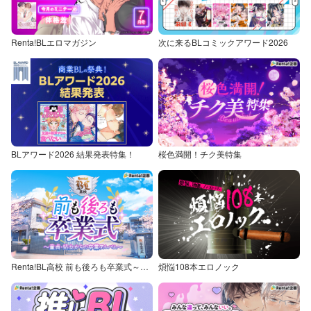
Renta!BLエロマガジン
次に来るBLコミックアワード2026
BLアワード2026 結果発表特集！
桜色満開！チク美特集
Renta!BL高校 前も後ろも卒業式～童貞・処女からの卒業アルバム～
煩悩108本エロノック