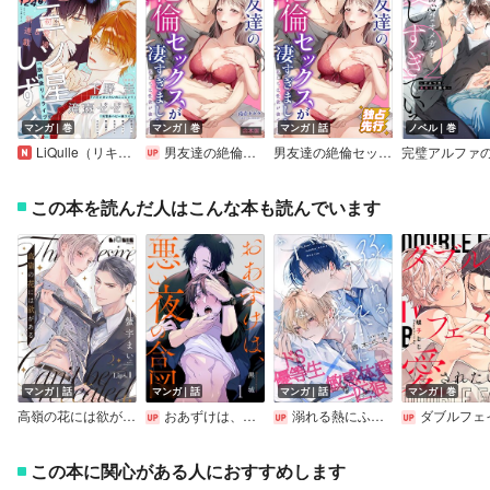
マンガ｜巻
マンガ｜巻
マンガ｜話
ノベル｜巻
LiQulle（リキューレ） VOL.124－1
男友達の絶倫セックスが凄すぎました～私たちは性欲が強すぎる【合本版】
男友達の絶倫セックスが凄すぎました～私たちは性欲が強すぎる
この本を読んだ人はこんな本も読んでいます
マンガ｜話
マンガ｜話
マンガ｜話
マンガ｜巻
高嶺の花には欲がある
おあずけは、悪い夜の合図
溺れる熱にふれないで
ダブルフェイスに愛され
この本に関心がある人におすすめします