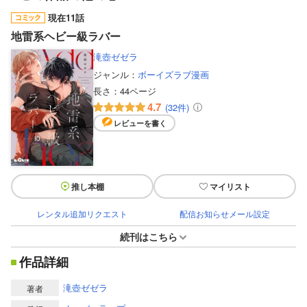
現在11話
地雷系ヘビー級ラバー
滝壺ゼゼラ
ジャンル：
ボーイズラブ漫画
長さ：
44ページ
4.7
(32件)
レビューを書く
推し本棚
マイリスト
レンタル追加リクエスト
配信お知らせメール設定
続刊はこちら
作品詳細
滝壺ゼゼラ
著者