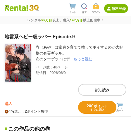
無料登録
レンタル
55万冊
以上、購入
147万冊
以上配信中！
地雷系ヘビー級ラバー Episode.9
彩（あや）は童貞を育てて喰ってポイするのが大好
物の有害ギャル。
次のターゲットはデ...
もっと読む
48
配信日：2026/06/01
試し読み
購入
200
ポイント
すぐに購入
1%
還元
：2ポイント獲得
この作品の他の巻