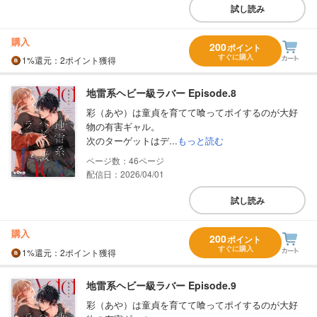
試し読み
購入
200
ポイント
すぐに購入
1%
還元
：2ポイント獲得
地雷系ヘビー級ラバー Episode.8
彩（あや）は童貞を育てて喰ってポイするのが大好
物の有害ギャル。
次のターゲットはデ...
もっと読む
46
配信日：2026/04/01
試し読み
購入
200
ポイント
すぐに購入
1%
還元
：2ポイント獲得
地雷系ヘビー級ラバー Episode.9
彩（あや）は童貞を育てて喰ってポイするのが大好