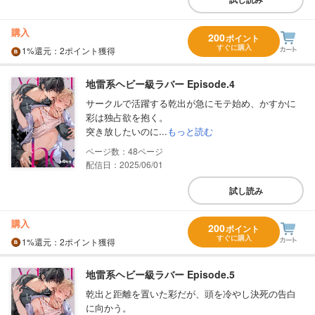
購入
200
ポイント
すぐに購入
1%
還元
：2ポイント獲得
地雷系ヘビー級ラバー Episode.4
サークルで活躍する乾出が急にモテ始め、かすかに
彩は独占欲を抱く。
突き放したいのに...
もっと読む
48
配信日：2025/06/01
試し読み
購入
200
ポイント
すぐに購入
1%
還元
：2ポイント獲得
地雷系ヘビー級ラバー Episode.5
乾出と距離を置いた彩だが、頭を冷やし決死の告白
に向かう。