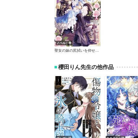
ノベル｜巻
聖女の妹の尻拭いを仰せつかった、ただの侍女でございます【電子書店共通特典SS付】
櫻田りん先生の他作品
マンガ｜話
タテコミ｜話