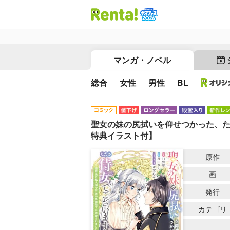
マンガ・ノベル
総合
女性
男性
BL
聖女の妹の尻拭いを仰せつかった、た
特典イラスト付】
原作
画
発行
カテゴリ