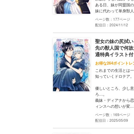
ある日、妹が同盟国の
妹に代わって単身獣人
177
配信日：2024/11/12
聖女の妹の尻拭い
先の獣人国で何故
通特典イラスト付
お得な264ポイントレ
これまでの生活とは一
知っていくドロテア。
優しいところ、少し意
ろ…。
義妹・ディアナから恋
ィンスへの想いが変...
169
配信日：2025/05/09