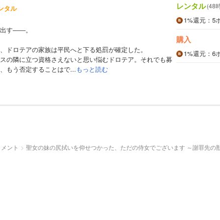
レンタル
(48
ンタル
1%
還元
：5
出す――。
購入
、ドロテアの家族は平民へと下る処罰が確定した。
1%
還元
：6
スの隣に立つ資格さえないと思い悩むドロテア。それでも募
、もう否定することはで...
もっと読む
イメント
聖女の妹の尻拭いを仰せつかった、ただの侍女でございます ～謝罪先の