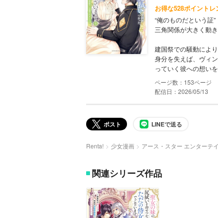
お得な528ポイントレ
“俺のものだという証”
三角関係が大きく動き
建国祭での騒動により
身分を失えば、ヴィン
っていく彼への想いを
153
配信日：2026/05/13
ポスト
LINEで送る
Renta!
少女漫画
アース・スター エンターテ
関連シリーズ作品