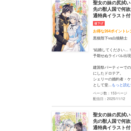
聖女の妹の尻拭い
先の獣人国で何故
通特典イラスト付
お得な264ポイントレ
黒狼陛下vs白狼騎士
“結婚してください…！
予期せぬライバル出現
建国祭パーティーでの
にしたドロテア。
シェリーの婚約者・ケ
として堂...
もっと読む
153
配信日：2025/11/12
聖女の妹の尻拭い
先の獣人国で何故
通特典イラスト付