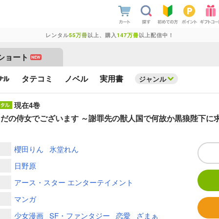
レンタル
55万冊
以上、購入
147万冊
以上配信中！
ショート
NEW
タテコミ
ノベル
実用書
ジャンル
現在4巻
だの侍女でございます ～謝罪先の獣人国で何故か黒狼陛下に
櫻田りん
氷堂れん
日野原
アース・スター エンターテイメント
マンガ
少女漫画
SF・ファンタジー
恋愛
ざまぁ