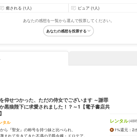
癒される (1人)
ピュア (1人)
あなたの感想を一覧から選んで投票してください。
あなたの感想を投票する
み
を仰せつかった、ただの侍女でございます ～謝罪
か黒狼陛下に求愛されました！？～1【電子書店共
】
レンタル
(48
ンタル
から『聖女』の称号を持つ妹と比べられ、
1%
還元
：2
蔑まれて生きてきた不遇の子爵令嬢・ドロテア。