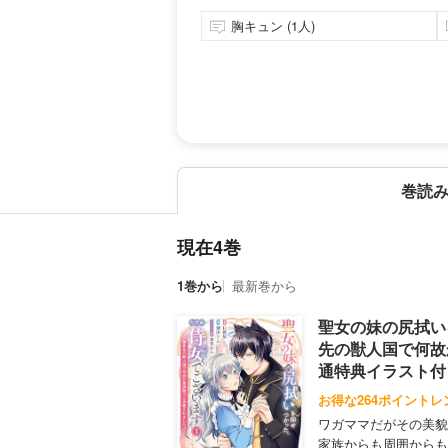
胸キュン (1人)
巻読
現在4巻
1巻から
最新巻から
聖女の妹の尻拭い
先の獣人国で何故
通特典イラスト付
お得な264ポイントレ
ワガママだがその美貌
家族からも周囲からも