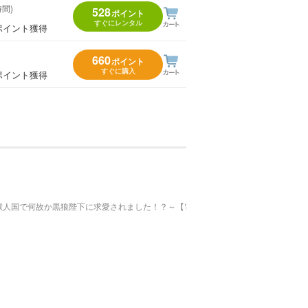
時間)
528
ポイント
すぐにレンタル
ポイント獲得
660
ポイント
すぐに購入
ポイント獲得
獣人国で何故か黒狼陛下に求愛されました！？～【電子書店共通特典イラスト付】