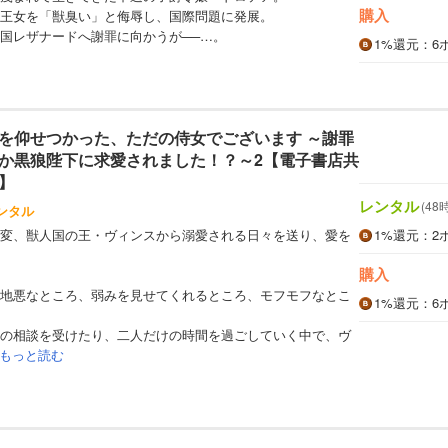
購入
王女を「獣臭い」と侮辱し、国際問題に発展。
国レザナードへ謝罪に向かうが──…。
1%
還元
：6
を仰せつかった、ただの侍女でございます ～謝罪
か黒狼陛下に求愛されました！？～2【電子書店共
】
レンタル
(48
ンタル
変、獣人国の王・ヴィンスから溺愛される日々を送り、愛を
1%
還元
：2
購入
地悪なところ、弱みを見せてくれるところ、モフモフなとこ
1%
還元
：6
の相談を受けたり、二人だけの時間を過ごしていく中で、ヴ
もっと読む