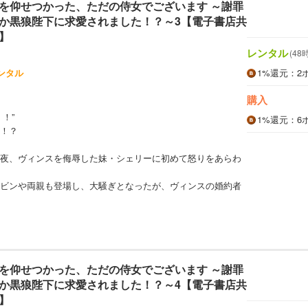
を仰せつかった、ただの侍女でございます ～謝罪
か黒狼陛下に求愛されました！？～3【電子書店共
】
レンタル
(48
ンタル
1%
還元
：2
購入
！”
1%
還元
：6
！？
夜、ヴィンスを侮辱した妹・シェリーに初めて怒りをあらわ
ビンや両親も登場し、大騒ぎとなったが、ヴィンスの婚約者
を仰せつかった、ただの侍女でございます ～謝罪
か黒狼陛下に求愛されました！？～4【電子書店共
】