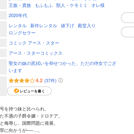
王族・貴族
もふもふ
獣人・ケモミミ
オレ様
2020年代
レンタル
新作レンタル
値下げ
殿堂入り
ロングセラー
コミック アース・スター
アース・スターコミックス
聖女の妹の尻拭いを仰せつかった、ただの侍女でござ
います
4.2
(37件)
レビューを書く
号を持つ妹と比べられ、
た不遇の子爵令嬢・ドロテア。
と侮辱し、国際問題に発展。
罪に向かうが──…。