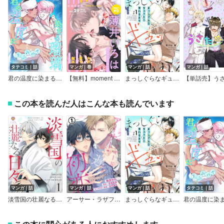
タテコミ｜話
マンガ｜巻
マンガ｜話
マンガ｜話
君の温度に染まる瑠璃～光る夜の雫～【短編】【フルカラー】
【無料】moment vol.29／2025 spring
まっしぐらなギュッとに慣れるまで
この本を読んだ人はこんな本も読んでいます
マンガ｜話
マンガ｜話
マンガ｜話
タテコミ｜話
淡雪国の壮麗なる日々
アーサー・ラザフォード氏の遅すぎる初恋
まっしぐらなギュッとに慣れるまで