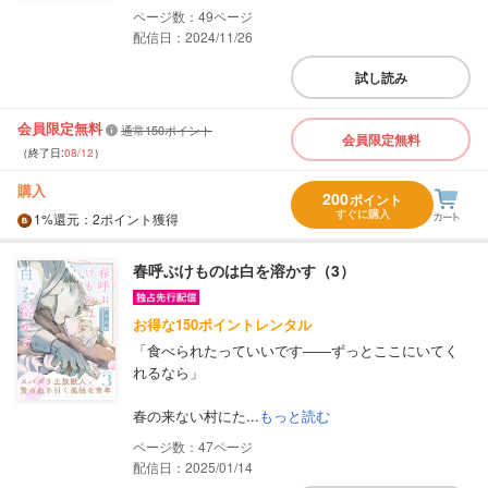
49
配信日：2024/11/26
試し読み
会員限定無料
通常150ポイント
会員限定無料
（終了日:
08/12
）
購入
200
ポイント
すぐに購入
1%
還元
：2ポイント獲得
春呼ぶけものは白を溶かす（3）
お得な150ポイントレンタル
「食べられたっていいです――ずっとここにいてく
れるなら」
春の来ない村にた...
もっと読む
47
配信日：2025/01/14