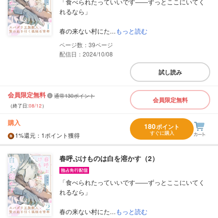
「食べられたっていいです――ずっとここにいてく
れるなら」
春の来ない村にた...
もっと読む
39
配信日：2024/10/08
試し読み
会員限定無料
通常130ポイント
会員限定無料
（終了日:
08/12
）
購入
180
ポイント
すぐに購入
1%
還元
：1ポイント獲得
春呼ぶけものは白を溶かす（2）
「食べられたっていいです――ずっとここにいてく
れるなら」
春の来ない村にた...
もっと読む