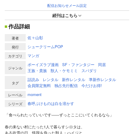
配信お知らせメール設定
続刊はこちら
作品詳細
佐々山彰
著者
シュークリームPOP
発行
マンガ
カテゴリ
ボーイズラブ漫画
SF・ファンタジー
同居
ジャンル
王族・貴族
獣人・ケモミミ
スパダリ
話読み
レンタル
新作レンタル
準新作レンタル
タグ
会員限定無料
独占先行配信
今だけお得!
moment
レーベル
春呼ぶけものは白を溶かす
シリーズ
「食べられたっていいです――ずっとここにいてくれるなら」
春の来ない村にたった1人で暮らすシロタは、
ある吹雪の日、怪我を負った獣人・ハイジと、