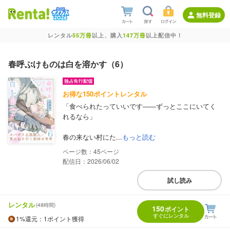
無料登録
レンタル
55万冊
以上、購入
147万冊
以上配信中！
春呼ぶけものは白を溶かす（6）
お得な150ポイントレンタル
「食べられたっていいです――ずっとここにいてく
れるなら」
春の来ない村にた...
もっと読む
45
配信日：2026/06/02
試し読み
レンタル
(48時間)
150
ポイント
すぐにレンタル
1%
還元
：1ポイント獲得