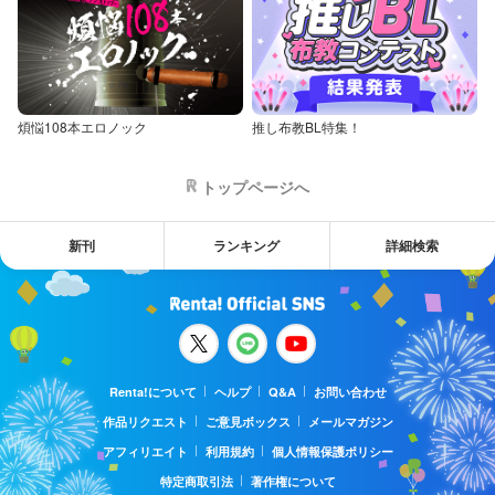
煩悩108本エロノック
推し布教BL特集！
トップページへ
新刊
ランキング
詳細検索
Renta!について
ヘルプ
Q&A
お問い合わせ
作品リクエスト
ご意見ボックス
メールマガジン
アフィリエイト
利用規約
個人情報保護ポリシー
特定商取引法
著作権について