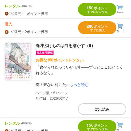
レンタル
(48時間)
150
ポイント
すぐにレンタル
1%
還元
：1ポイント獲得
購入
200
ポイント
すぐに購入
1%
還元
：2ポイント獲得
春呼ぶけものは白を溶かす（5）
お得な150ポイントレンタル
「食べられたっていいです――ずっとここにいてく
れるなら」
春の来ない村にた...
もっと読む
51
配信日：2026/03/17
試し読み
レンタル
(48時間)
150
ポイント
すぐにレンタル
1%
還元
：1ポイント獲得