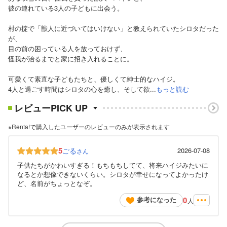
彼の連れている3人の子どもに出会う。
村の掟で「獣人に近づいてはいけない」と教えられていたシロタだった
が、
目の前の困っている人を放っておけず、
怪我が治るまでと家に招き入れることに。
可愛くて素直な子どもたちと、優しくて紳士的なハイジ。
4人と過ごす時間はシロタの心を癒し、そして欲...
もっと読む
レビューPICK UP
※Renta!で購入したユーザーのレビューのみが表示されます
5
ごる
2026-07-08
さん
子供たちがかわいすぎる！もちもちしてて、将来ハイジみたいに
なるとか想像できないくらい。シロタが幸せになってよかったけ
ど、名前がちょっとなぞ。
0
参考になった
人