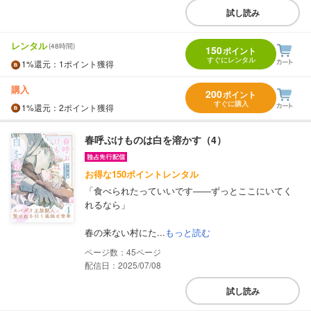
試し読み
レンタル
(48時間)
150
ポイント
すぐにレンタル
1%
還元
：1ポイント獲得
購入
200
ポイント
すぐに購入
1%
還元
：2ポイント獲得
春呼ぶけものは白を溶かす（4）
お得な150ポイントレンタル
「食べられたっていいです――ずっとここにいてく
れるなら」
春の来ない村にた...
もっと読む
45
配信日：2025/07/08
試し読み