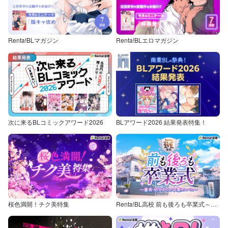
Renta!BLマガジン
Renta!BLエロマガジン
次に来るBLコミックアワード2026
BLアワード2026 結果発表特集！
桜色満開！チク美特集
Renta!BL高校 前も後ろも卒業式～童貞・処女からの卒業アルバム～