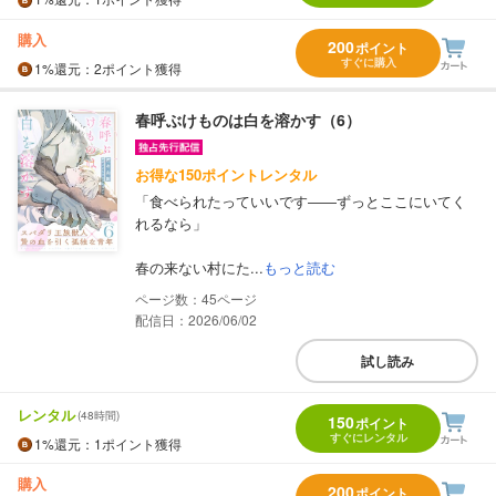
購入
200
ポイント
すぐに購入
1%
還元
：2ポイント獲得
春呼ぶけものは白を溶かす（6）
お得な150ポイントレンタル
「食べられたっていいです――ずっとここにいてく
れるなら」
春の来ない村にた...
もっと読む
45
配信日：2026/06/02
試し読み
レンタル
(48時間)
150
ポイント
すぐにレンタル
1%
還元
：1ポイント獲得
購入
200
ポイント