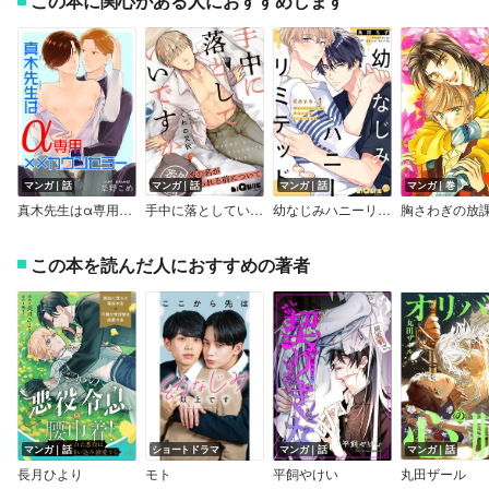
この本に関心がある人におすすめします
マンガ｜話
マンガ｜話
マンガ｜話
マンガ｜巻
真木先生はα専用××カウンセラー【おまけ付きRenta！限定版】
手中に落としていいですか 番外編 ～彼の名が知られる前について～
幼なじみハニーリミテッド
胸さわぎの放
この本を読んだ人におすすめの著者
マンガ｜話
ショートドラマ
マンガ｜話
マンガ｜話
長月ひより
モト
平飼やけい
丸田ザール