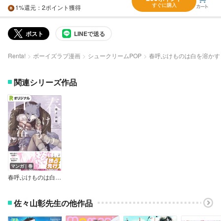
すぐに購入
1%
還元
：2ポイント獲得
ポスト
LINEで送る
Renta!
ボーイズラブ漫画
シュークリームPOP
春呼ぶけものは白を溶かす
関連シリーズ作品
マンガ｜巻
春呼ぶけものは白を溶かす【単行本版】
佐々山彰先生の他作品