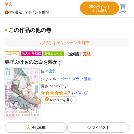
購入
200
ポイント
すぐに購入
1%
還元
：2ポイント獲得
この作品の他の巻
お得なキャンペーン実施中！
【
全6話
】
完結
春呼ぶけものは白を溶かす
佐々山彰
ジャンル：
ボーイズラブ漫画
長さ：
39ページ
4.7
(74件)
レビューを書く
推し本棚
マイリスト