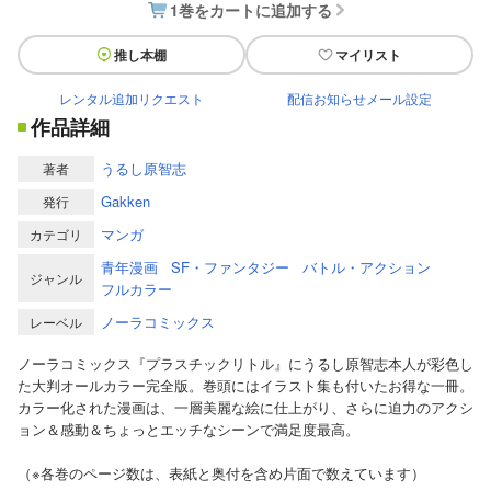
1巻をカートに追加する
推し本棚
マイリスト
レンタル追加リクエスト
配信お知らせメール設定
作品詳細
うるし原智志
著者
Gakken
発行
マンガ
カテゴリ
青年漫画
SF・ファンタジー
バトル・アクション
ジャンル
フルカラー
ノーラコミックス
レーベル
ノーラコミックス『プラスチックリトル』にうるし原智志本人が彩色し
た大判オールカラー完全版。巻頭にはイラスト集も付いたお得な一冊。
カラー化された漫画は、一層美麗な絵に仕上がり、さらに迫力のアクシ
ョン＆感動＆ちょっとエッチなシーンで満足度最高。
（※各巻のページ数は、表紙と奥付を含め片面で数えています）