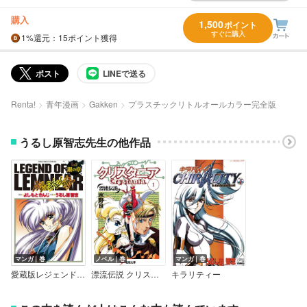
購入
1,500
ポイント
すぐに購入
1%
還元
：15ポイント獲得
ポスト
LINEで送る
Renta!
青年漫画
Gakken
プラスチックリトルオールカラー完全版
うるし原智志先生の他作品
マンガ｜巻
ノベル｜巻
マンガ｜巻
愛蔵版レジェンド・オブ・レムネア
漂流伝説 クリスタニア
キラリティー