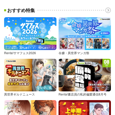
おすすめ特集
Renta!サマフェス2026
令嬢・異世界マンガ祭
異世界ギルドニュース
Renta!書店員の私的偏愛通信8月号