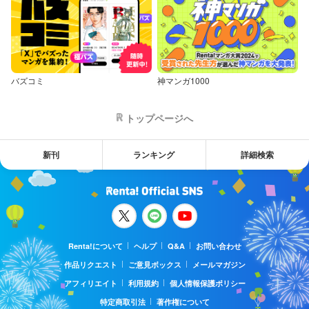
バズコミ
神マンガ1000
トップページへ
新刊
ランキング
詳細検索
Renta!について
ヘルプ
Q&A
お問い合わせ
作品リクエスト
ご意見ボックス
メールマガジン
アフィリエイト
利用規約
個人情報保護ポリシー
特定商取引法
著作権について