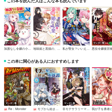
この本を読んだ人はこんな本も読んでいます
マンガ｜巻
マンガ｜巻
マンガ｜巻
マンガ｜巻
加護なし令嬢の小さな村 ～さあ、領地運営を始めましょう！～
地味姫と黒猫の、円満な婚約破棄（コミック）
私が聖女？いいえ、悪役令嬢です！～なので、全員破滅は阻止させていただきます～
この本に関心がある人におすすめします
マンガ｜巻
マンガ｜話
マンガ｜巻
マンガ｜話
Re：Monster
モブから始まる探索英雄譚（話売り）
非モテサラリーマン40歳の誕生日に突然大魔導士に覚醒する ＃花岡修太朗40歳独身彼女なしが世界トレンド1位（コミック）