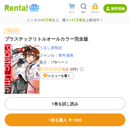
無料登録
レンタル
55万冊
以上、購入
147万冊
以上配信中！
プラスチックリトルオールカラー完全版
うるし原智志
ジャンル：
青年漫画
長さ：
176ページ
0.0
(0件)
レビューを書く
1巻を試し読み
1巻を購入
1500