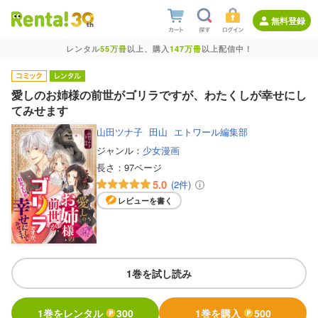
無料登録
レンタル
55万冊
以上、購入
147万冊
以上配信中！
愛しのお姉様の前世がゴリラですが、わたくしが幸せにし
てみせます
山田ツナ子
田山
エトワール編集部
ジャンル：
少女漫画
長さ：
97ページ
5.0
(2件)
レビューを書く
1巻を試し読み
1巻をレンタル
300
1巻を購入
500