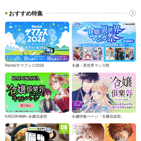
おすすめ特集
Renta!サマフェス2026
令嬢・異世界マンガ祭
KADOKAWA×令嬢倶楽部
令嬢特集ページ「令嬢倶楽部」