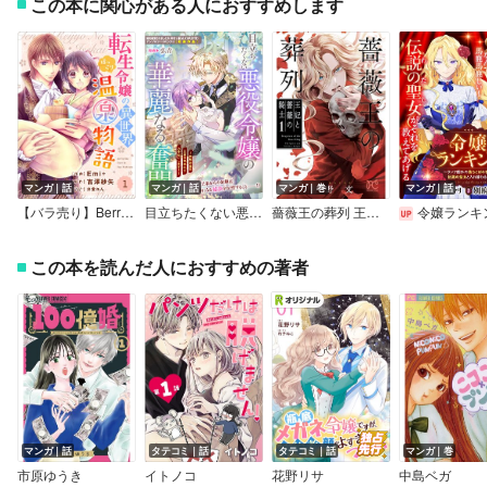
この本に関心がある人におすすめします
マンガ｜話
マンガ｜話
マンガ｜巻
マンガ｜話
【バラ売り】Berry’sFantasy転生令嬢の異世界ほっこり温泉物語
目立ちたくない悪役令嬢の華麗なる奮闘～攻略対象の王弟の地味化をお手伝いします！～
薔薇王の葬列 王妃と薔薇の騎士
令嬢ランキング～ランク圏外の落ちこぼれ令嬢、伝説の聖女と入れ替わる～ 
この本を読んだ人におすすめの著者
マンガ｜話
タテコミ｜話
タテコミ｜話
マンガ｜巻
市原ゆうき
イトノコ
花野リサ
中島ベガ