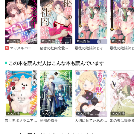
マンガ｜話
マンガ｜話
マンガ｜話
マンガ｜巻
マッスルバーで推したエロ男子が、堅物上司だった件。
秘密の社内恋愛～XL彼氏から溺愛されています～
最後の陰陽師とその妻【分冊版】
この本を読んだ人はこんな本も読んでいます
マンガ｜巻
マンガ｜巻
マンガ｜巻
マンガ｜巻
異世界ポメラニアンと虹のもふもふ旅
刹那の風景
大切に育てたあの子は獣！？
姫の夫は毎晩