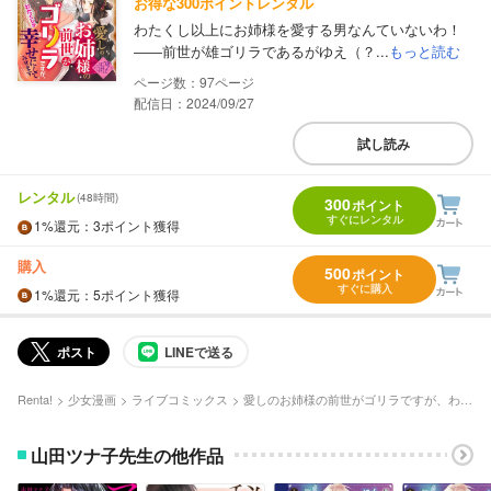
お得な300ポイントレンタル
わたくし以上にお姉様を愛する男なんていないわ！
――前世が雄ゴリラであるがゆえ（？...
もっと読む
97
配信日：2024/09/27
試し読み
レンタル
(48時間)
300
ポイント
すぐにレンタル
1%
還元
：3ポイント獲得
購入
500
ポイント
すぐに購入
1%
還元
：5ポイント獲得
ポスト
LINEで送る
Renta!
少女漫画
ライブコミックス
愛しのお姉様の前世がゴリラですが、わたくしが幸せにしてみせます
山田ツナ子先生の他作品