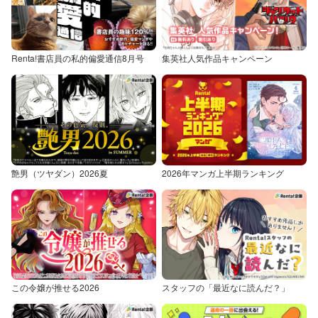
Renta!書店員の私的偏愛通信8月号
集英社人気作品キャンペーン
艶男（ツヤダン）2026夏
2026年マンガ上半期ランキング
この令嬢が推せる2026
スタッフの「最近なに読んだ？」