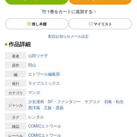
1巻をカートに追加する
推し本棚
マイリスト
配信お知らせメール設定
作品詳細
山田ツナ子
著者
田山
原作
エトワール編集部
編
ライブコミックス
発行
マンガ
カテゴリ
少女漫画
SF・ファンタジー
ラブコメ
召喚・転生
ジャンル
西洋風
王族・貴族
レンタル
タグ
COMICエトワール
雑誌
COMICエトワール
レーベル