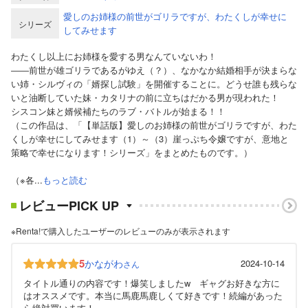
愛しのお姉様の前世がゴリラですが、わたくしが幸せに
シリーズ
してみせます
わたくし以上にお姉様を愛する男なんていないわ！
――前世が雄ゴリラであるがゆえ（？）、なかなか結婚相手が決まらな
い姉・シルヴィの「婿探し試験」を開催することに。どうせ誰も残らな
いと油断していた妹・カタリナの前に立ちはだかる男が現われた！
シスコン妹と婿候補たちのラブ・バトルが始まる！！
（この作品は、「【単話版】愛しのお姉様の前世がゴリラですが、わた
くしが幸せにしてみせます（1）～（3）崖っぷち令嬢ですが、意地と
策略で幸せになります！シリーズ」をまとめたものです。）
（※各...
もっと読む
レビューPICK UP
※Renta!で購入したユーザーのレビューのみが表示されます
5
かながわ
2024-10-14
さん
タイトル通りの内容です！爆笑しましたw ギャグお好きな方に
はオススメです。本当に馬鹿馬鹿しくて好きです！続編があった
ら絶対買います！