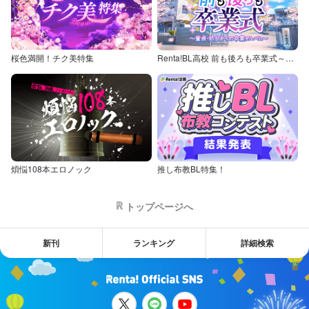
桜色満開！チク美特集
Renta!BL高校 前も後ろも卒業式～童貞・処女からの卒業アルバム～
煩悩108本エロノック
推し布教BL特集！
トップページへ
新刊
ランキング
詳細検索