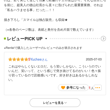
を前に、超美人の徳山社長から直々に告げられた最重要業務、それは
「私をハラませる事」だった…！！
描き下ろし「スマイルは独占販売」も収録★
（※各巻のページ数は、表紙と奥付を含め片面で数えています）
レビューPICK UP
※Renta!で購入したユーザーのレビューのみが表示されます
5
Yuchee
2025-07-03
さん
これはやらしくないエロだ。もう笑いしかない。こういうのでい
いんだ、笑いって、という感じで突き抜けてるのがいい！色々振
り切っているので読後感いいです。好き好きはあるかもしれな
い。
1
参考になった
人
レビューを見る