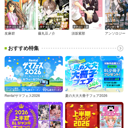
タテコミ｜話
タテコミ｜話
タテコミ｜話
マンガ｜巻
友麻碧
藤丸豆ノ介
須坂紫那
アンソロジー
おすすめ特集
Renta!サマフェス2026
夏の大大大冊子フェア2026