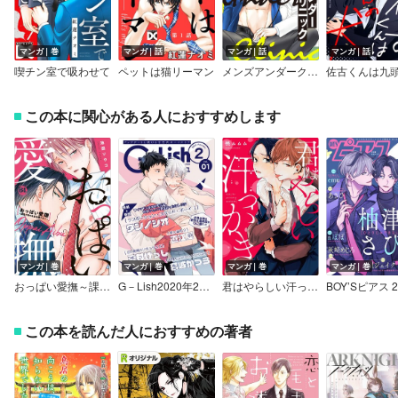
マンガ｜巻
マンガ｜話
マンガ｜話
マンガ｜話
喫チン室で吸わせて
ペットは猫リーマン
メンズアンダークリニック
この本に関心がある人におすすめします
マンガ｜巻
マンガ｜巻
マンガ｜巻
マンガ｜巻
おっぱい愛撫～課長が俺の乳首を離さない～【コミックス版】【Renta！限定特典付き】
G－Lish2020年2月号 Vol.1
君はやらしい汗っかき 【電子限定特典ペーパー付き】
この本を読んだ人におすすめの著者