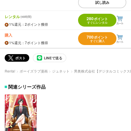
試し読み
レンタル
(48時間)
280
ポイント
すぐにレンタル
1%
還元
：2ポイント獲得
購入
700
ポイント
すぐに購入
1%
還元
：7ポイント獲得
ポスト
LINEで送る
Renta!
ボーイズラブ漫画
ジュネット
男奥株式会社【デジタルコミックス
関連シリーズ作品