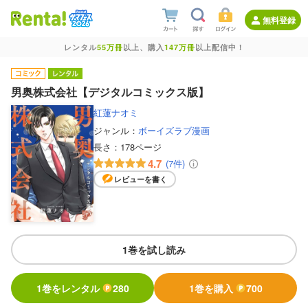
無料登録
レンタル
55万冊
以上、購入
147万冊
以上配信中！
男奥株式会社【デジタルコミックス版】
紅蓮ナオミ
ジャンル：
ボーイズラブ漫画
長さ：
178ページ
4.7
(7件)
レビューを書く
1巻を試し読み
1巻をレンタル
280
1巻を購入
700