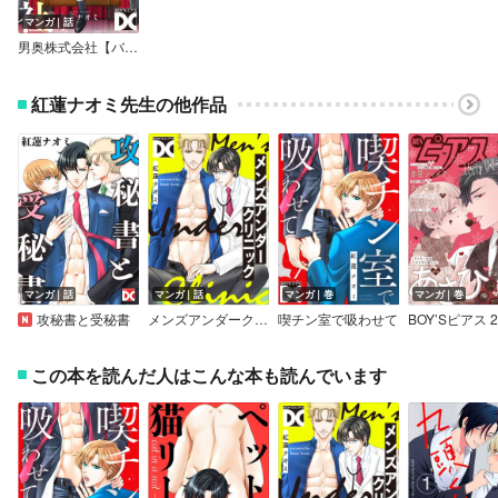
マンガ｜話
男奥株式会社【バラ売り】
紅蓮ナオミ先生の他作品
マンガ｜話
マンガ｜話
マンガ｜巻
マンガ｜巻
攻秘書と受秘書
メンズアンダークリニック
喫チン室で吸わせて
この本を読んだ人はこんな本も読んでいます