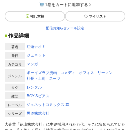
1巻をカートに追加する
推し本棚
マイリスト
配信お知らせメール設定
作品詳細
紅蓮ナオミ
著者
ジュネット
発行
マンガ
カテゴリ
ボーイズラブ漫画
コメディ
オフィス
リーマン
ジャンル
社長・上司
スーツ
レンタル
タグ
BOY’Sピアス
雑誌
ジュネットコミックスDX
レーベル
男奥株式会社
シリーズ
大企業「徳山株式会社」に中途採用された万代。そこに集められていた
のは、若く美しく逞しく性豪で絶倫のドエロ攻ばかり。そんな自分たち