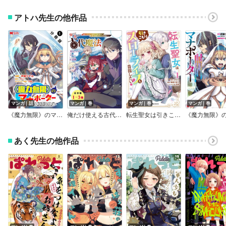
アトハ先生の他作品
マンガ｜話
マンガ｜巻
マンガ｜巻
マンガ｜巻
《魔力無限》のマナポーター ～パーティの魔力を全て供給していたのに、勇者に追放されました。魔力不足で聖剣が使えないと焦っても、メンバー全員が勇者を見限ったのでもう遅い～（コミック） 分冊版
俺だけ使える古代魔法～基礎すら使えないと追放された俺の魔法は、実は1万年前に失われた伝説魔法でした～（ノヴァコミックス）【合本版】
転生聖女は引きこもりスローライフを目指したい！
あく先生の他作品