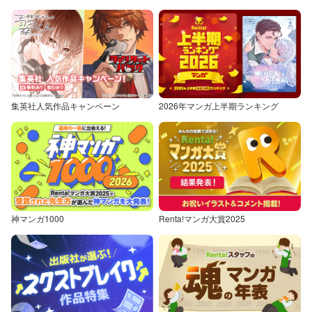
集英社人気作品キャンペーン
2026年マンガ上半期ランキング
神マンガ1000
Renta!マンガ大賞2025