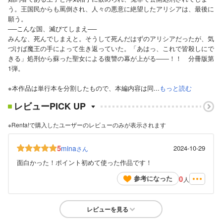
う。王国民からも罵倒され、人々の悪意に絶望したアリシアは、最後に
願う。
──こんな国、滅びてしまえ──
みんな、死んでしまえと。そうして死んだはずのアリシアだったが、気
づけば魔王の手によって生き返っていた。「あはっ、これで皆殺しにで
きる」処刑から蘇った聖女による復讐の幕が上がる――！！ 分冊版第
1弾。
※本作品は単行本を分割したもので、本編内容は同...
もっと読む
レビューPICK UP
※Renta!で購入したユーザーのレビューのみが表示されます
5
mina
2024-10-29
さん
面白かった！ポイント初めて使った作品です！
0
参考になった
人
レビューを見る