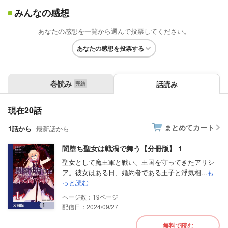
みんなの感想
あなたの感想を一覧から選んで投票してください。
あなたの感想を投票する
巻読み
話読み
現在20話
まとめてカート
1話から
最新話から
闇堕ち聖女は戦渦で舞う【分冊版】 1
聖女として魔王軍と戦い、王国を守ってきたアリシ
ア。彼女はある日、婚約者である王子と浮気相...
も
っと読む
19
配信日：2024/09/27
無料で読む