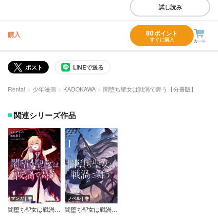
試し読み
80
ポイント
購入
すぐに購入
ポスト
LINEで送る
Renta!
少年漫画
KADOKAWA
闇堕ち聖女は戦渦で舞う【分冊版】
関連シリーズ作品
マンガ｜巻
ノベル｜巻
闇堕ち聖女は戦渦で舞う
闇堕ち聖女は戦渦で舞う