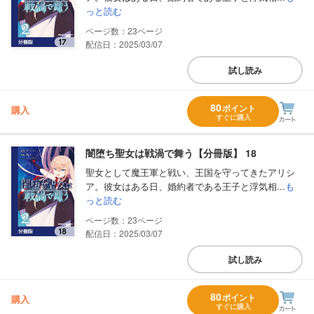
っと読む
23
配信日：2025/03/07
試し読み
80
ポイント
購入
すぐに購入
闇堕ち聖女は戦渦で舞う【分冊版】 18
聖女として魔王軍と戦い、王国を守ってきたアリシ
ア。彼女はある日、婚約者である王子と浮気相...
も
っと読む
23
配信日：2025/03/07
試し読み
80
ポイント
購入
すぐに購入