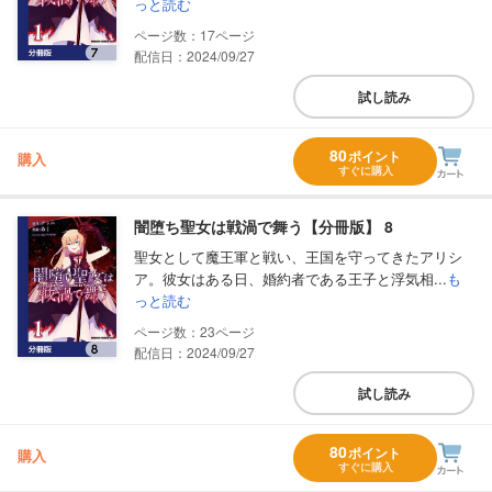
っと読む
17
配信日：2024/09/27
試し読み
80
ポイント
購入
すぐに購入
闇堕ち聖女は戦渦で舞う【分冊版】 8
聖女として魔王軍と戦い、王国を守ってきたアリシ
ア。彼女はある日、婚約者である王子と浮気相...
も
っと読む
23
配信日：2024/09/27
試し読み
80
ポイント
購入
すぐに購入