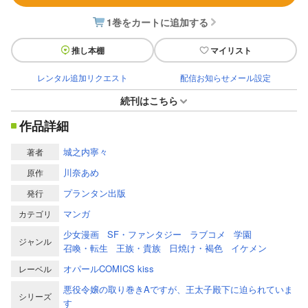
1巻をカートに追加する
推し本棚
マイリスト
レンタル追加リクエスト
配信お知らせメール設定
続刊はこちら
作品詳細
城之内寧々
著者
川奈あめ
原作
プランタン出版
発行
マンガ
カテゴリ
少女漫画
SF・ファンタジー
ラブコメ
学園
ジャンル
召喚・転生
王族・貴族
日焼け・褐色
イケメン
オパールCOMICS kiss
レーベル
悪役令嬢の取り巻きAですが、王太子殿下に迫られていま
シリーズ
す