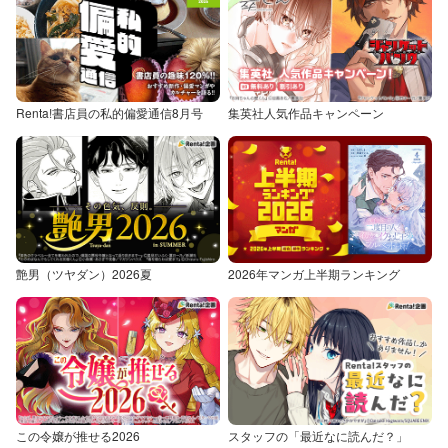
Renta!書店員の私的偏愛通信8月号
集英社人気作品キャンペーン
艶男（ツヤダン）2026夏
2026年マンガ上半期ランキング
この令嬢が推せる2026
スタッフの「最近なに読んだ？」