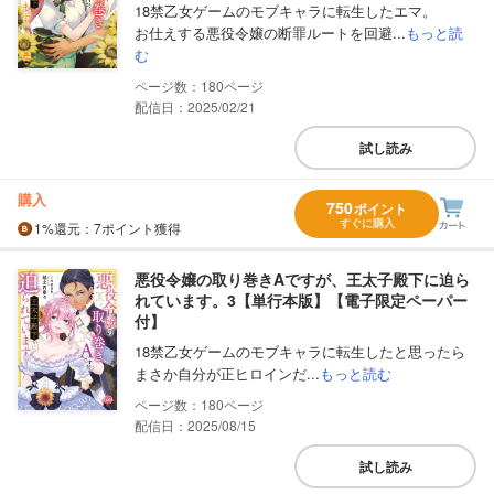
18禁乙女ゲームのモブキャラに転生したエマ。
お仕えする悪役令嬢の断罪ルートを回避...
もっと読
む
180
配信日：2025/02/21
試し読み
購入
750
ポイント
すぐに購入
1%
還元
：7ポイント獲得
悪役令嬢の取り巻きAですが、王太子殿下に迫ら
れています。3【単行本版】【電子限定ペーパー
付】
18禁乙女ゲームのモブキャラに転生したと思ったら
まさか自分が正ヒロインだ...
もっと読む
180
配信日：2025/08/15
試し読み