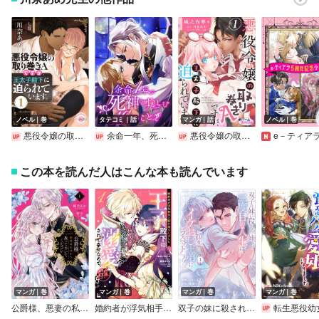
ノベル｜巻
タテコミ｜話
マンガ｜話
ノベル｜巻
悪役令嬢の取り巻きAですが、王太子殿下に迫られています。
余命一年、死神と愉しむ10のこと【フルカラー】
悪役令嬢の取り巻きAですが、王太子殿下に迫られています。
e－ティアラ5周年記念小
この本を読んだ人はこんな本も読んでいます
マンガ｜巻
マンガ｜巻
マンガ｜巻
マンガ｜巻
公爵様、悪妻の私はもう放っておいてください【特典付き】
婚約者が浮気相手と駆け落ちしました。王子殿下に溺愛されて幸せなので、今さら戻りたいと言われても困ります。
双子の妹に殺された姉、二度目の人生は初恋のイケおじ王弟にフルベットします！
転生悪役幼女は最恐パパの愛娘になり