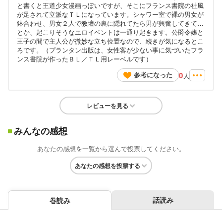
と書くと王道少女漫画っぽいですが、そこにフランス書院の社風
が足されて立派なＴＬになっています。シャワー室で裸の男女が
鉢合わせ、男女２人で教壇の裏に隠れてたら男が興奮してきて…
とか、起こりそうなエロイベントは一通り起きます。公爵令嬢と
王子の間で主人公が微妙な立ち位置なので、続きが気になるとこ
ろです。（プランタン出版は、女性客が少ない事に気づいたフラ
ンス書院が作ったＢＬ／ＴＬ用レーベルです）
0
参考になった
人
レビューを見る
みんなの感想
あなたの感想を一覧から選んで投票してください。
あなたの感想を投票する
話読み
巻読み