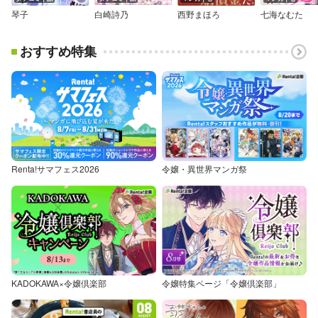
琴子
白崎詩乃
西野まほろ
七海なむた
おすすめ特集
Renta!サマフェス2026
令嬢・異世界マンガ祭
KADOKAWA×令嬢倶楽部
令嬢特集ページ「令嬢倶楽部」