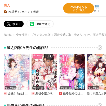
購入
750
ポイント
すぐに購入
1%
還元
：7ポイント獲得
ポスト
LINEで送る
Renta!
少女漫画
プランタン出版
悪役令嬢の取り巻きAですが、王太子殿
城之内寧々先生の他作品
マンガ｜話
マンガ｜話
マンガ｜話
マンガ｜話
全裸から始まる異世界恋愛！ 愛されるほど、服が増えていく…【単話】
悪役令嬢の取り巻きAですが、王太子殿下に迫られています。
政略結婚のはずが、推し活が止まりません！～冷徹（なフリした）魔王子様に愛（物理）を捧ぐ～
川奈あめ先生の他作品