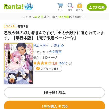
無料登録
レンタル
55万冊
以上、購入
147万冊
以上配信中！
現在3巻
悪役令嬢の取り巻きAですが、王太子殿下に迫られていま
す。【単行本版】【電子限定ペーパー付】
城之内寧々
川奈あめ
ジャンル：
少女漫画
長さ：
180ページ
3.5
(20件)
レビューを書く
1巻を試し読み
1巻を購入
750