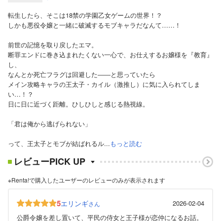
転生したら、そこは18禁の学園乙女ゲームの世界！？
しかも悪役令嬢と一緒に破滅するモブキャラだなんて……！
前世の記憶を取り戻したエマ。
断罪エンドに巻き込まれたくない一心で、お仕えするお嬢様を『教育』
し、
なんとか死亡フラグは回避した――と思っていたら
メイン攻略キャラの王太子・カイル（激推し）に気に入られてしま
い…！？
日に日に近づく距離。ひしひしと感じる熱視線。
「君は俺から逃げられない」
って、王太子とモブが結ばれるル...
もっと読む
レビューPICK UP
※Renta!で購入したユーザーのレビューのみが表示されます
5
エリンギ
2026-02-04
さん
公爵令嬢を差し置いて、平民の侍女と王子様が恋仲になるお話。