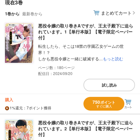
現在3巻
まとめてカート
1巻から
最新巻から
悪役令嬢の取り巻きAですが、王太子殿下に迫ら
れています。1【単行本版】【電子限定ペーパー
付】
転生したら、そこは18禁の学園乙女ゲームの世
界！？
しかも悪役令嬢と一緒に破滅する...
もっと読む
180
配信日：2024/09/20
試し読み
購入
750
ポイント
すぐに購入
1%
還元
：7ポイント獲得
悪役令嬢の取り巻きAですが、王太子殿下に迫ら
れています。2【単行本版】【電子限定ペーパー
付】