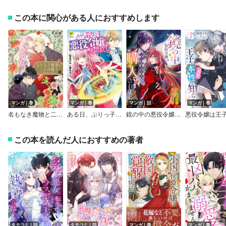
この本に関心がある人におすすめします
マンガ｜巻
マンガ｜巻
マンガ｜話
マンガ｜巻
名もなき魔物と二人の騎士～そして婚約者は困惑する～【電子限定特典おまけページ付き】
ある日、ぶりっ子悪役令嬢になりまして。
鏡の中の悪役令嬢は天才魔術師様に購入されました
この本を読んだ人におすすめの著者
タテコミ｜話
タテコミ｜話
マンガ｜巻
マンガ｜巻