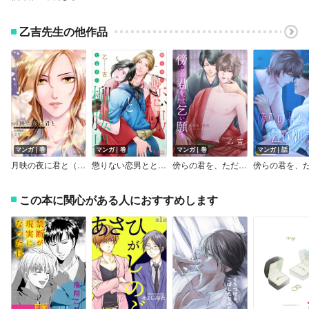
乙吉先生の他作品
マンガ｜巻
マンガ｜巻
マンガ｜巻
マンガ｜話
月映の夜に君と（合冊版）
懲りない恋男ととまどい柳腰男
傍らの君を、ただ乞い願う 合冊版
この本に関心がある人におすすめします