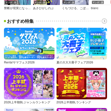
マンガ｜話
マンガ｜話
マンガ｜話
マンガ｜話
禁断が現実になった日【単話】
あさひがしのぶ
くちづける、こぼしたなみだに
blanc
おすすめ特集
Renta!サマフェス2026
夏の大大大冊子フェア2026
2026上半期BLジャンルランキング
2026上半期BLランキング