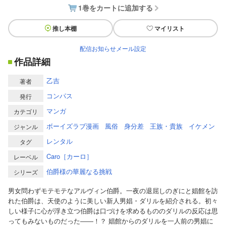
1巻をカートに追加する
推し本棚
マイリスト
配信お知らせメール設定
作品詳細
乙吉
著者
コンパス
発行
マンガ
カテゴリ
ボーイズラブ漫画
風俗
身分差
王族・貴族
イケメン
ジャンル
レンタル
タグ
Caro［カーロ］
レーベル
伯爵様の華麗なる挑戦
シリーズ
男女問わずモテモテなアルヴィン伯爵。一夜の退屈しのぎにと娼館を訪
れた伯爵は、天使のように美しい新人男娼・ダリルを紹介される。初々
しい様子に心が浮き立つ伯爵は口づけを求めるもののダリルの反応は思
ってもみないものだった――！？ 娼館からのダリルを一人前の男娼に