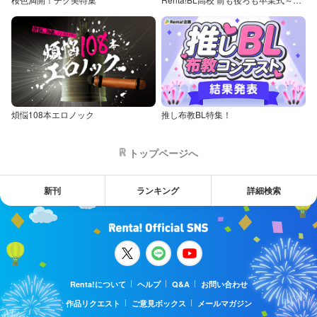
煩悩108本エロノック
推し布教BL特集！
トップページへ
新刊
ランキング
詳細検索
Renta!について
ヘルプ
Q&A
お問い合わせ
作品リクエスト
ご意見ボックス
メールマガジン