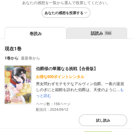
あなたの感想を一覧から選んで投票してください。
あなたの感想を投票する
話読み
巻読み
現在1巻
1巻から
最新巻から
伯爵様の華麗なる挑戦【合冊版】
お得な600ポイントレンタル
男女問わずモテモテなアルヴィン伯爵。一夜の退屈
しのぎにと娼館を訪れた伯爵は、天使のように...
も
っと読む
156
配信日：2024/09/12
試し読み