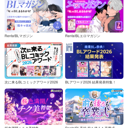
Renta!BLマガジン
Renta!BLエロマガジン
次に来るBLコミックアワード2026
BLアワード2026 結果発表特集！
桜色満開！チク美特集
Renta!BL高校 前も後ろも卒業式～童貞・処女からの卒業アルバム～