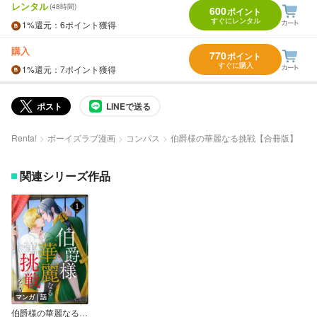
レンタル
(48時間)
600
ポイント
すぐにレンタル
1%
還元
：6ポイント獲得
購入
770
ポイント
すぐに購入
1%
還元
：7ポイント獲得
ポスト
LINEで送る
Renta!
ボーイズラブ漫画
コンパス
伯爵様の華麗なる挑戦【合冊版】
関連シリーズ作品
マンガ｜話
伯爵様の華麗なる挑戦（単話版）