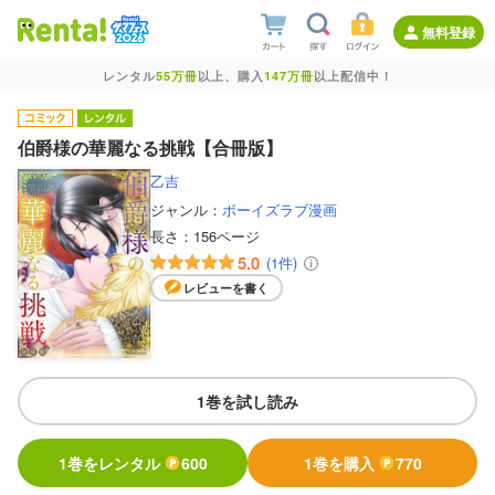
無料登録
レンタル
55万冊
以上、購入
147万冊
以上配信中！
伯爵様の華麗なる挑戦【合冊版】
乙吉
ジャンル：
ボーイズラブ漫画
長さ：
156ページ
5.0
(1件)
レビューを書く
1巻を試し読み
1巻をレンタル
600
1巻を購入
770