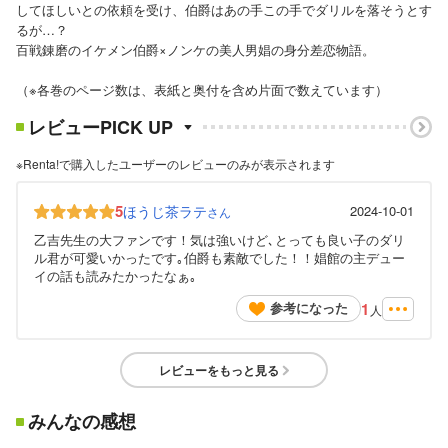
してほしいとの依頼を受け、伯爵はあの手この手でダリルを落そうとす
るが…？
百戦錬磨のイケメン伯爵×ノンケの美人男娼の身分差恋物語。
（※各巻のページ数は、表紙と奥付を含め片面で数えています）
レビューPICK UP
※Renta!で購入したユーザーのレビューのみが表示されます
5
ほうじ茶ラテ
2024-10-01
さん
乙吉先生の大ファンです！気は強いけど､とっても良い子のダリ
ル君が可愛いかったです｡伯爵も素敵でした！！娼館の主デュー
イの話も読みたかったなぁ｡
1
参考になった
人
レビューをもっと見る
みんなの感想