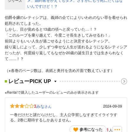
メ、婚約者をかえてもダメ。さすがにもう死にたくはな
シリーズ
いんですけど！？
伯爵令嬢のレティシアは、義姉の企てによりいわれのない罪を着せられ
処刑されてしまった。
しかし、目が覚めると13歳の頃へと戻っていた…！？
「このループを乗り越えて、今度こそ長生きしてみせるわ！」
前回よりもいい人生が過ごせるようにと決意するレティシア。
繰り返しによって、少しずつ幸せな人生が送れるようになるレティシア
だったが、何度繰り返してもなぜか20歳の誕生日までは生きられなく
て……！？
（※各巻のページ数は、表紙と奥付を含め片面で数えています）
レビューPICK UP
※Renta!で購入したユーザーのレビューのみが表示されます
3
みな
2024-09-09
さん
一巻だけだと謎だらけだし、主人公学習しなすぎてイライラす
る。2巻に期待するしかありません。
1
参考になった
人