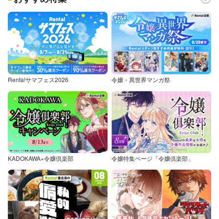
Renta!サマフェス2026
令嬢・異世界マンガ祭
KADOKAWA×令嬢倶楽部
令嬢特集ページ「令嬢倶楽部」