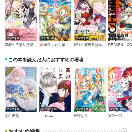
マンガ｜巻
マンガ｜巻
マンガ｜話
マンガ｜巻
異郷の爪塗り見習い【電子版特典付】
転生したら最愛の家族にもう一度出会えました ～あふれる愛をこの一皿にのせて～【電子書店共通特典イラスト付】
最強の魔導書は黒歴史ノート！？～召喚されたオタクが異世界で無双したらなぜか敵将軍から溺愛されています～ 【連載版】
この本を読んだ人におすすめの著者
マンガ｜巻
タテコミ｜話
マンガ｜巻
マンガ｜話
眞白伊熊
ココハル
丹野しろ
冨月一乃
おすすめ特集