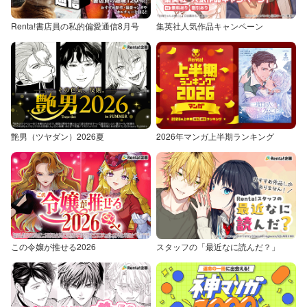
Renta!書店員の私的偏愛通信8月号
集英社人気作品キャンペーン
艶男（ツヤダン）2026夏
2026年マンガ上半期ランキング
この令嬢が推せる2026
スタッフの「最近なに読んだ？」