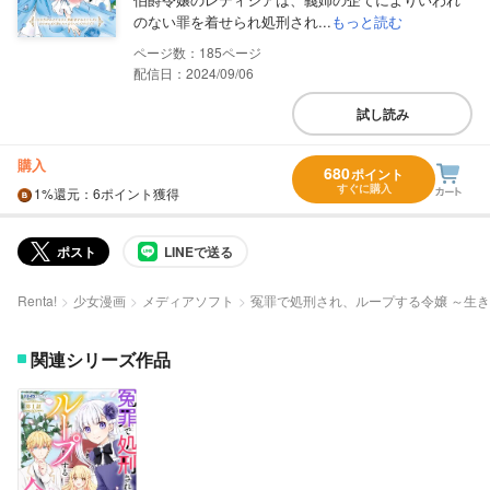
のない罪を着せられ処刑され...
もっと読む
185
配信日：2024/09/06
試し読み
購入
680
ポイント
すぐに購入
1%
還元
：6ポイント獲得
ポスト
LINEで送る
Renta!
少女漫画
メディアソフト
冤罪で処刑され、ループする令嬢 ～生
関連シリーズ作品