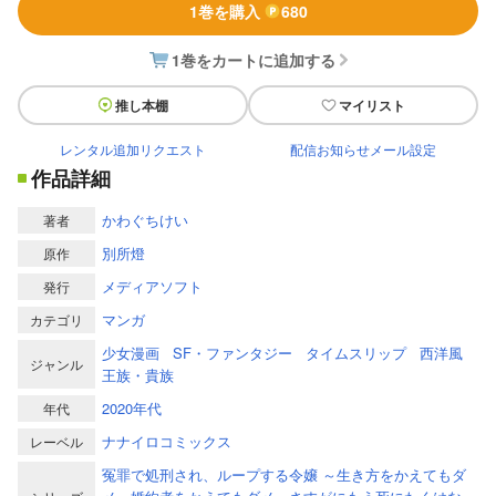
1巻を購入
680
1巻をカートに追加する
推し本棚
マイリスト
レンタル追加リクエスト
配信お知らせメール設定
作品詳細
かわぐちけい
著者
別所燈
原作
メディアソフト
発行
マンガ
カテゴリ
少女漫画
SF・ファンタジー
タイムスリップ
西洋風
ジャンル
王族・貴族
2020年代
年代
ナナイロコミックス
レーベル
冤罪で処刑され、ループする令嬢 ～生き方をかえてもダ