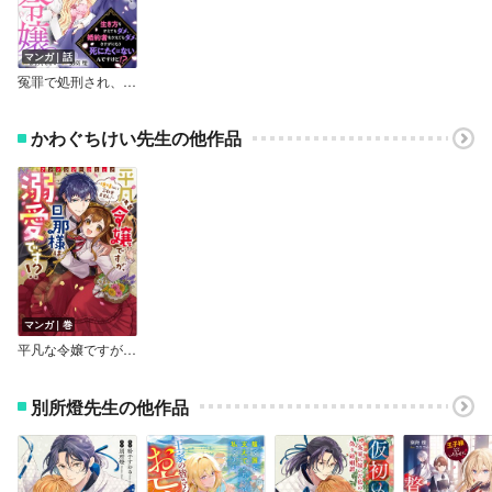
マンガ｜話
冤罪で処刑され、ループする令嬢 ～生き方をかえてもダメ、婚約者をかえてもダメ。さすがにもう死にたくはないんですけど！？
かわぐちけい先生の他作品
マンガ｜巻
平凡な令嬢ですが、旦那様は溺愛です！？～地味なんて言わせません！～アンソロジーコミック
別所燈先生の他作品