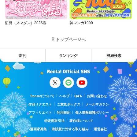
沼男（ヌマダン）2026春
神マンガ1000
トップページへ
新刊
ランキング
詳細検索
Renta!について
ヘルプ
Q&A
お問い合わせ
作品リクエスト
ご意見ボックス
メールマガジン
アフィリエイト
利用規約
個人情報保護ポリシー
特定商取引法
著作権について
漫画家募集
海賊版に対する取り組み
運営会社