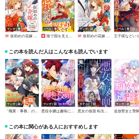
マンガ｜巻
ノベル｜巻
マンガ｜話
ノベル｜巻
仮初めの花嫁 一条家に嫁いだ私の偽り婚姻譚【おまけ描き下ろし付き】
陰で国を支えていたのは私ですが、王家の皆さんお忘れですか？～追放された隠れ才女の辺境スローライフ計画～
仮初めの花嫁 一条家に嫁いだ私の偽り婚姻譚［ばら売り］
この本を読んだ人はこんな本も読んでいます
マンガ｜話
マンガ｜話
タテコミ｜話
マンガ｜話
「職業：事務」の異世界転職！～冴えない推しキャラを最強にします～【単話】
悪役令嬢は趣味に没頭します
悪女の仮面 転生罪妻の復讐【フルカラー】
この本に関心がある人におすすめします