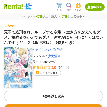
無料登録
レンタル
55万冊
以上、購入
147万冊
以上配信中！
冤罪で処刑され、ループする令嬢 ～生き方をかえてもダ
メ、婚約者をかえてもダメ。さすがにもう死にたくはない
んですけど！？【単行本版】【特典付き】
かわぐちけい
別所燈
ジャンル：
少女漫画
長さ：
185ページ
2.0
(5件)
レビューを書く
1巻を試し読み