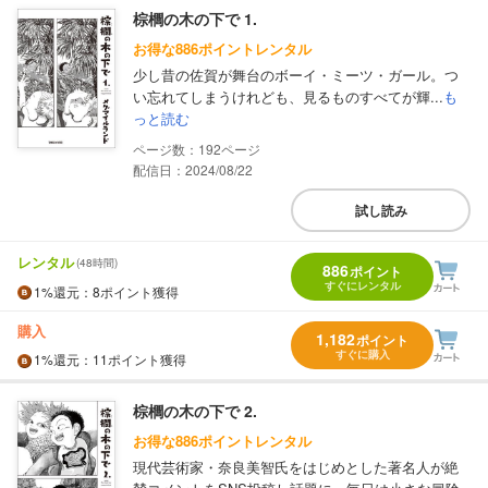
棕櫚の木の下で 1.
お得な886ポイントレンタル
少し昔の佐賀が舞台のボーイ・ミーツ・ガール。つ
い忘れてしまうけれども、見るものすべてが輝...
も
っと読む
192
配信日：2024/08/22
試し読み
レンタル
(48時間)
886
ポイント
すぐにレンタル
1%
還元
：8ポイント獲得
購入
1,182
ポイント
すぐに購入
1%
還元
：11ポイント獲得
棕櫚の木の下で 2.
お得な886ポイントレンタル
現代芸術家・奈良美智氏をはじめとした著名人が絶