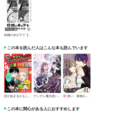
マンガ｜話
棕櫚の木の下で【単話】
この本を読んだ人はこんな本も読んでいます
マンガ｜巻
マンガ｜巻
マンガ｜話
恋が始まるかもしれないパンクロッカーと司書【描き下ろしおまけ付き特装版】
ヤンデレ魔法使いは石像の乙女しか愛せない 魔女は愛弟子の熱い口づけでとける【電子限定特典付き】
救い、巣喰われ【単話版】
この本に関心がある人におすすめします