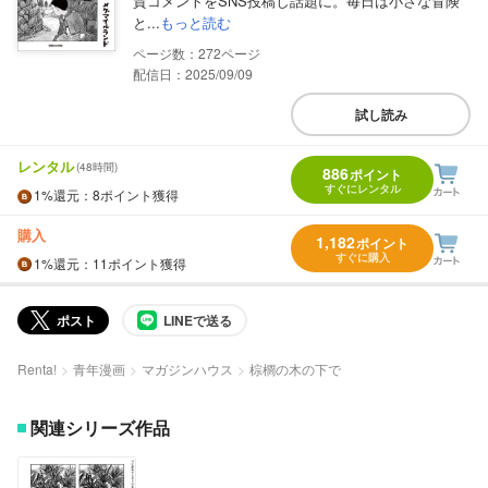
賛コメントをSNS投稿し話題に。毎日は小さな冒険
と...
もっと読む
272
配信日：2025/09/09
試し読み
レンタル
(48時間)
886
ポイント
すぐにレンタル
1%
還元
：8ポイント獲得
購入
1,182
ポイント
すぐに購入
1%
還元
：11ポイント獲得
ポスト
LINEで送る
Renta!
青年漫画
マガジンハウス
棕櫚の木の下で
関連シリーズ作品