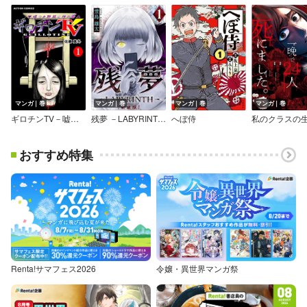
マンガ｜巻
マンガ｜巻
マンガ｜巻
マンガ｜巻
ギロチンTV－嘘つき野郎に神のイカヅチ－
残夢 －LABYRINTH－ ［新装版］
へぼ侍
おすすめ特集
Renta!サマフェス2026
令嬢・異世界マンガ祭