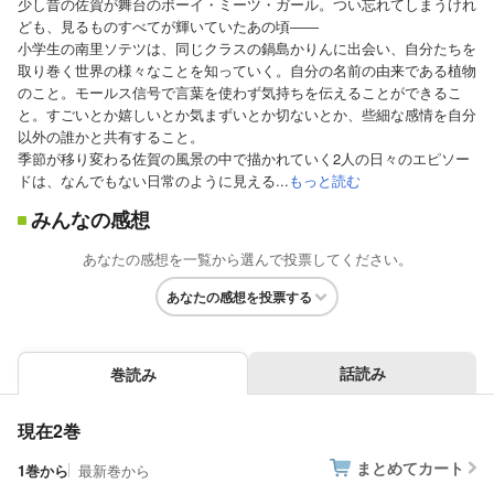
少し昔の佐賀が舞台のボーイ・ミーツ・ガール。つい忘れてしまうけれ
ども、見るものすべてが輝いていたあの頃――
小学生の南里ソテツは、同じクラスの鍋島かりんに出会い、自分たちを
取り巻く世界の様々なことを知っていく。自分の名前の由来である植物
のこと。モールス信号で言葉を使わず気持ちを伝えることができるこ
と。すごいとか嬉しいとか気まずいとか切ないとか、些細な感情を自分
以外の誰かと共有すること。
季節が移り変わる佐賀の風景の中で描かれていく2人の日々のエピソー
ドは、なんでもない日常のように見える...
もっと読む
みんなの感想
あなたの感想を一覧から選んで投票してください。
あなたの感想を投票する
話読み
巻読み
現在2巻
まとめてカート
1巻から
最新巻から