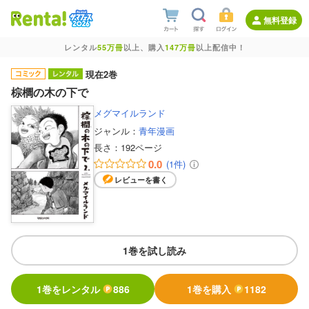
無料登録
レンタル
55万冊
以上、購入
147万冊
以上配信中！
現在2巻
棕櫚の木の下で
メグマイルランド
ジャンル：
青年漫画
長さ：
192ページ
0.0
(1件)
レビューを書く
1巻を試し読み
1巻をレンタル
886
1巻を購入
1182