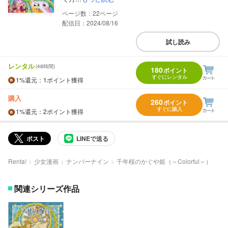
22
配信日：2024/08/16
試し読み
レンタル
(48時間)
180
ポイント
すぐにレンタル
1%
還元
：1ポイント獲得
購入
260
ポイント
すぐに購入
1%
還元
：2ポイント獲得
ポスト
LINEで送る
Renta!
少女漫画
ナンバーナイン
千年桜のかぐや姫（～Colorful～）
関連シリーズ作品