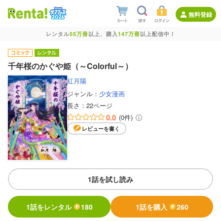
無料登録
レンタル
55万冊
以上、購入
147万冊
以上配信中！
千年桜のかぐや姫（～Colorful～）
紅月陽
ジャンル：
少女漫画
長さ：
22ページ
0.0
(0件)
レビューを書く
1話を試し読み
1話をレンタル
180
1話を購入
260