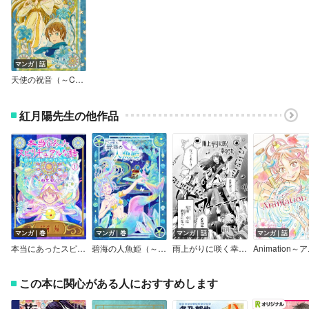
マンガ｜話
天使の祝音（～Colorful～）
紅月陽先生の他作品
マンガ｜巻
マンガ｜巻
マンガ｜話
マンガ｜話
本当にあったスピリチュアルな話～日常に潜む不思議体験記～
碧海の人魚姫（～Colorful～）
雨上がりに咲く幸のうた
この本に関心がある人におすすめします