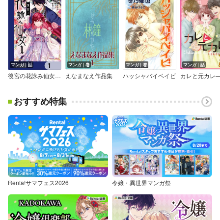
マンガ｜話
マンガ｜巻
マンガ｜巻
マンガ｜話
後宮の花詠み仙女【分冊版】
えなまなえ作品集
ハッシャバイベイビ
おすすめ特集
Renta!サマフェス2026
令嬢・異世界マンガ祭