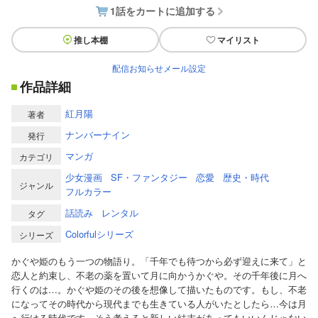
1話をカートに追加する
推し本棚
マイリスト
配信お知らせメール設定
作品詳細
紅月陽
著者
ナンバーナイン
発行
マンガ
カテゴリ
少女漫画
SF・ファンタジー
恋愛
歴史・時代
ジャンル
フルカラー
話読み
レンタル
タグ
Colorfulシリーズ
シリーズ
かぐや姫のもう一つの物語り。「千年でも待つから必ず迎えに来て」と
恋人と約束し、不老の薬を置いて月に向かうかぐや。その千年後に月へ
行くのは…。かぐや姫のその後を想像して描いたものです。もし、不老
になってその時代から現代までも生きている人がいたとしたら…今は月
へ行ける時代です。そう考えると新しい結末があってもいいんじゃない