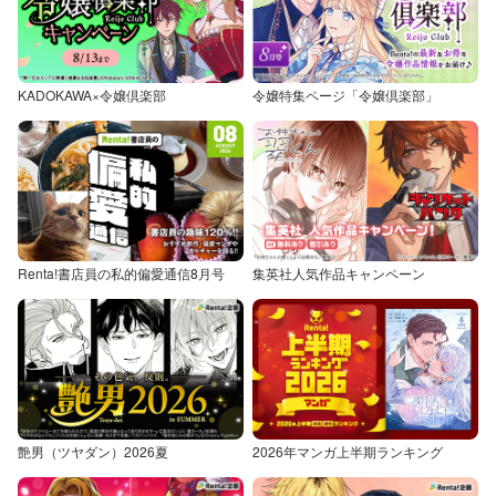
KADOKAWA×令嬢倶楽部
令嬢特集ページ「令嬢倶楽部」
Renta!書店員の私的偏愛通信8月号
集英社人気作品キャンペーン
艶男（ツヤダン）2026夏
2026年マンガ上半期ランキング