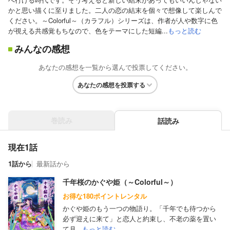
かと思い描くに至りました。二人の恋の結末を個々で想像して楽しんで
ください。～Colorful～（カラフル）シリーズは、作者が人や数字に色
が視える共感覚もちなので、色をテーマにした短編...
もっと読む
みんなの感想
あなたの感想を一覧から選んで投票してください。
あなたの感想を投票する
巻読み
話読み
現在1話
1話から
最新話から
千年桜のかぐや姫（～Colorful～）
お得な180ポイントレンタル
かぐや姫のもう一つの物語り。「千年でも待つから
必ず迎えに来て」と恋人と約束し、不老の薬を置い
て月...
もっと読む