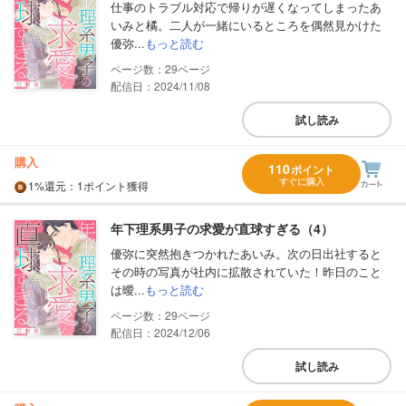
仕事のトラブル対応で帰りが遅くなってしまったあ
いみと橘。二人が一緒にいるところを偶然見かけた
優弥...
もっと読む
29
配信日：2024/11/08
試し読み
購入
110
ポイント
すぐに購入
1%
還元
：1ポイント獲得
年下理系男子の求愛が直球すぎる（4）
優弥に突然抱きつかれたあいみ。次の日出社すると
その時の写真が社内に拡散されていた！昨日のこと
は曖...
もっと読む
29
配信日：2024/12/06
試し読み