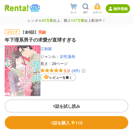
無料登録
レンタル
55万冊
以上、購入
147万冊
以上配信中！
【
全6話
】
完結
年下理系男子の求愛が直球すぎる
江刺家
ジャンル：
女性漫画
長さ：
29ページ
5.0
(3件)
レビューを書く
1話を試し読み
1話を購入
110