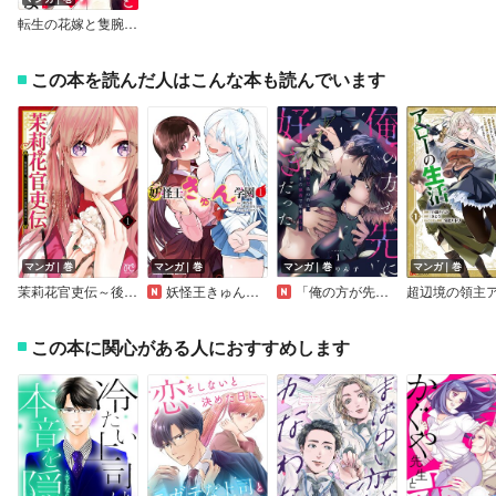
転生の花嫁と隻腕の旦那さま～今世こそは授かります～
この本を読んだ人はこんな本も読んでいます
マンガ｜巻
マンガ｜巻
マンガ｜巻
マンガ｜巻
茉莉花官吏伝～後宮女官、気まぐれ皇帝に見初められ～
妖怪王きゅん学園
「俺の方が先に好きだった」死んだ彼の弟は、その執着で私を濡らす【単行本版】
この本に関心がある人におすすめします