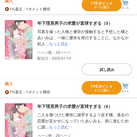
購入
110
ポイント
すぐに購入
1%
還元
：1ポイント獲得
年下理系男子の求愛が直球すぎる（5）
写真を撮った人物と優弥が接触すると予想した橘と
あいみは、一緒に優弥を尾行することに。なかなか
犯人...
もっと読む
29
配信日：2025/01/10
試し読み
購入
110
ポイント
すぐに購入
1%
還元
：1ポイント獲得
年下理系男子の求愛が直球すぎる（6）
二人を傷つけた優弥に謝罪するよう促す橘。過去の
恋愛が足かせになっていたあいみも、前に進むため
に謝...
もっと読む
29