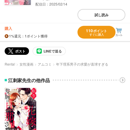
配信日：2025/02/14
試し読み
購入
110
ポイント
すぐに購入
1%
還元
：1ポイント獲得
ポスト
LINEで送る
Renta!
女性漫画
アムコミ
年下理系男子の求愛が直球すぎる
江刺家先生の他作品
マンガ｜巻