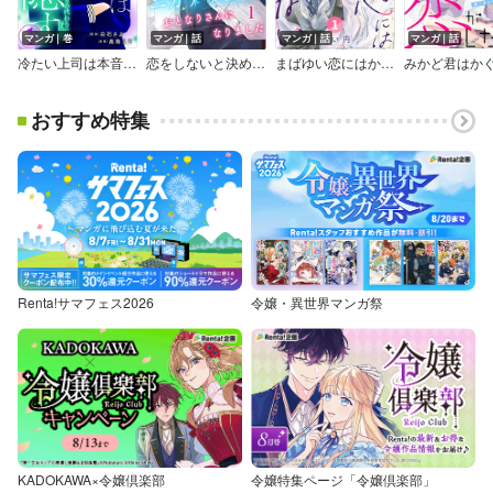
マンガ｜巻
マンガ｜話
マンガ｜話
マンガ｜話
冷たい上司は本音を隠す～さよならの代わりに 皆川編～
恋をしないと決めた日に、ニガテな上司とおとなりさんになりました
まばゆい恋にはかなわない
おすすめ特集
Renta!サマフェス2026
令嬢・異世界マンガ祭
KADOKAWA×令嬢倶楽部
令嬢特集ページ「令嬢倶楽部」