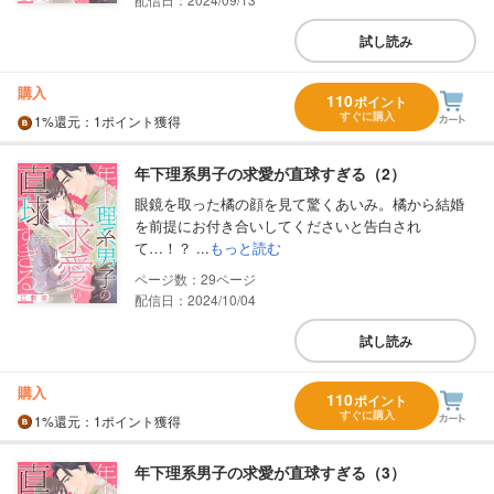
試し読み
購入
110
ポイント
すぐに購入
1%
還元
：1ポイント獲得
年下理系男子の求愛が直球すぎる（2）
眼鏡を取った橘の顔を見て驚くあいみ。橘から結婚
を前提にお付き合いしてくださいと告白され
て…！？ ...
もっと読む
29
配信日：2024/10/04
試し読み
購入
110
ポイント
すぐに購入
1%
還元
：1ポイント獲得
年下理系男子の求愛が直球すぎる（3）