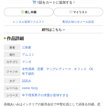
1話をカートに追加する
推し本棚
マイリスト
レンタル追加リクエスト
配信お知らせメール設定
続刊はこちら
作品詳細
江刺家
著者
アムコミ
発行
マンガ
カテゴリ
女性漫画
恋愛
ヤングレディース
オフィス
OL
ジャンル
年下彼氏
話読み
タグ
comic fizzy
レーベル
年下理系男子の求愛が直球すぎる
シリーズ
高槻あいみはインテリアの販売会社で中堅社員として頑張る33歳。恋