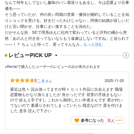
なんて何年もしてないし趣味のパン屋巡りもあるし、今は恋愛より仕事
優先――
そう思っていたが、仲の良い同期の営業・優弥が婚約していることを知
りショックを受ける。好きだったわけじゃない…同僚の結婚が寂しいだ
けと言い聞かせ、仕事にまい進することを決めた。
だがそんな折、SEで理系ゆえに社内で変わっていると評判の橘から突
然「あの人と付き合ってないならもう遠慮はしないですね」と迫られて
――！？ ちょっと待って、君ってそんな人...
もっと読む
レビューPICK UP
※Renta!で購入したユーザーのレビューのみが表示されます
5
こき
2025-11-20
さん
最近は色々 読み漁ってますが時々 ヒット作品に出会えます 職場
恋愛物もかなり漁りましたが 良かったです 背景の手抜きもない
ので 絵も上手ですし これから期待したい作者さんです 星が付い
てないので 素通りされてしまっていたら 残念なので 星を付けま
した 是非 読んで下さい
0
参考になった
人