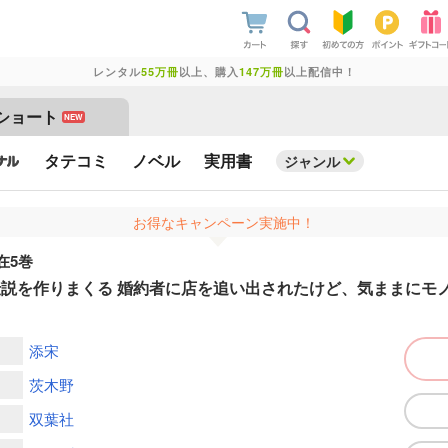
レンタル
55万冊
以上、購入
147万冊
以上配信中！
ショート
NEW
タテコミ
ノベル
実用書
ジャンル
お得なキャンペーン実施中！
在5巻
説を作りまくる 婚約者に店を追い出されたけど、気ままにモ
添宋
茨木野
双葉社