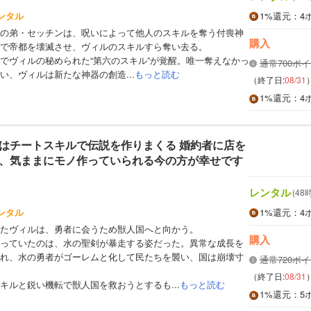
ンタル
1%
還元
：4
の弟・セッチンは、呪いによって他人のスキルを奪う付喪神
購入
で帝都を壊滅させ、ヴィルのスキルすら奪い去る。
でヴィルの秘められた“第六のスキル”が覚醒。唯一奪えなかっ
通常700ポ
い、ヴィルは新たな神器の創造...
もっと読む
（終了日:
08/31
1%
還元
：4
はチートスキルで伝説を作りまくる 婚約者に店を
、気ままにモノ作っていられる今の方が幸せです
レンタル
(48
ンタル
1%
還元
：4
たヴィルは、勇者に会うため獣人国へと向かう。
購入
っていたのは、水の聖剣が暴走する姿だった。異常な成長を
れ、水の勇者がゴーレムと化して民たちを襲い、国は崩壊寸
通常720ポ
（終了日:
08/31
キルと鋭い機転で獣人国を救おうとするも...
もっと読む
1%
還元
：5