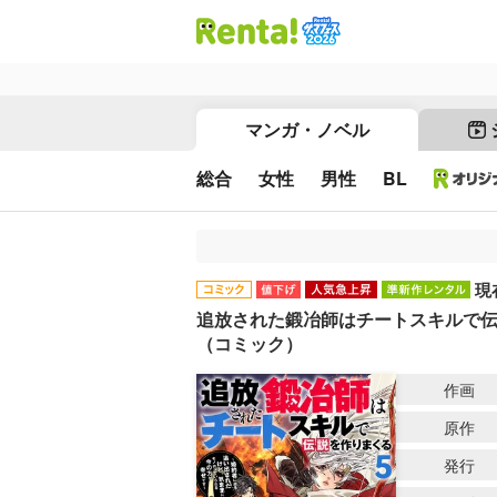
マンガ・ノベル
総合
女性
男性
BL
現
追放された鍛冶師はチートスキルで伝
（コミック）
作画
原作
発行