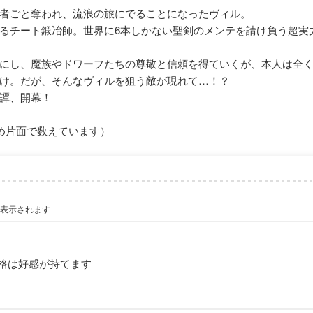
者ごと奪われ、流浪の旅にでることになったヴィル。
るチート鍛冶師。世界に6本しかない聖剣のメンテを請け負う超実
にし、魔族やドワーフたちの尊敬と信頼を得ていくが、本人は全
け。だが、そんなヴィルを狙う敵が現れて…！？
譚、開幕！
め片面で数えています）
が表示されます
格は好感が持てます