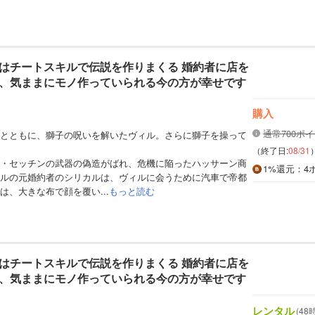
はチートスキルで伝説を作りまくる 婚約者に店を
、気ままにモノ作っていられる今の方が幸せです
購入
通常700ポ
とともに、獅子の呪いを解いたヴィル。さらに獅子を操って
（終了日:
08/31
・セッチンの武器の偽造がばれ、危機に陥ったハッサーン商
1%
還元
：4
ルの元婚約者のシリカルは、ヴィルに会うために汽車で帝都
は、大きな布で顔を覆い...
もっと読む
はチートスキルで伝説を作りまくる 婚約者に店を
、気ままにモノ作っていられる今の方が幸せです
レンタル
(48