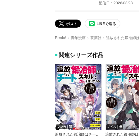
配信日：2026/03/28
ポスト
LINEで送る
Renta!
青年漫画
双葉社
追放された鍛冶師
関連シリーズ作品
マンガ｜話
ノベル｜巻
追放された鍛冶師はチートスキルで伝説を作りまくる 婚約者に店を追い出されたけど、気ままにモノ作っていられる今の方が幸せです（コミック） 分冊版