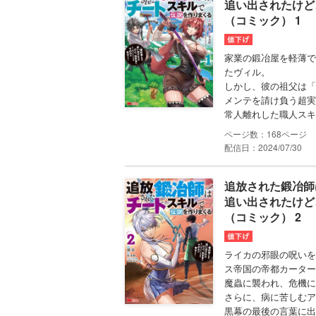
追い出されたけど
（コミック） 1
家業の鍛冶屋を軽薄で
たヴィル。
しかし、彼の祖父は「
メンテを請け負う超実
常人離れした職人スキ
168
配信日：2024/07/30
追放された鍛冶師
追い出されたけど
（コミック） 2
ライカの邪眼の呪いを
ス帝国の帝都カーター
魔蟲に襲われ、危機に
さらに、病に苦しむア
黒幕の最後の言葉に出て