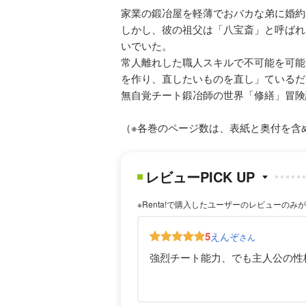
家業の鍛冶屋を軽薄でおバカな弟に婚約
しかし、彼の祖父は「八宝斎」と呼ばれ
いでいた。
常人離れした職人スキルで不可能を可能
を作り、直したいものを直し」ているだ
無自覚チート鍛冶師の世界「修繕」冒険
（※各巻のページ数は、表紙と奥付を含
レビューPICK UP
※Renta!で購入したユーザーのレビューのみ
5
えんぞ
さん
強烈チート能力、でも主人公の性