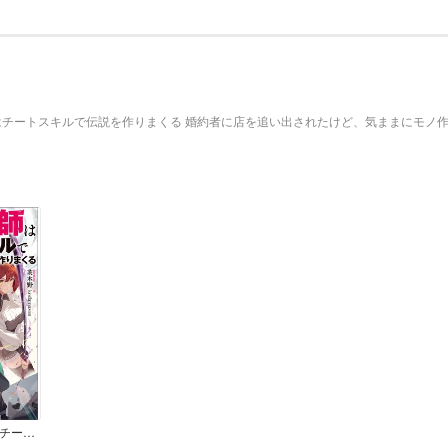
はチートスキルで伝説を作りまくる 婚約者に店を追い出されたけど、気ままにモノ
追放された鍛冶師はチートスキルで伝説を作りまくる ～婚約者に店を追い出されたけど、気ままにモノ作っていられる今の方が幸せです～（ノベル）