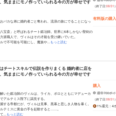
、気ままにモノ作っていられる今の方が幸せです
（終了日:
08/31
有料版の購
おバカな弟に婚約者ごと奪われ、流浪の旅にでることになっ
八宝斎」と呼ばれるチート鍛冶師。世界に6本しかない聖剣の
力派職人で、ヴィルはその才能を受け継いでいた。
ルで不可能を可能にし、魔族や...
もっと読む
はチートスキルで伝説を作りまくる 婚約者に店を
、気ままにモノ作っていられる今の方が幸せです
購入
通常700ポ
解いた鍛冶師のヴィルは、ライカ、ポロとともにマデューカ
でアルテミス陛下に謁見する。
（終了日:
08/31
瀕する帝都だが、ヴィルは見事、黒幕と思しき人物を暴く。
1%
還元
：4
ルテミスに黄金の手を起動すると……。
...
もっと読む