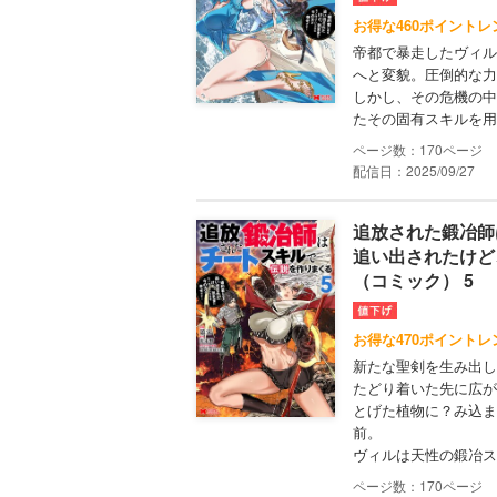
お得な460ポイントレ
帝都で暴走したヴィル
へと変貌。圧倒的な力
しかし、その危機の中
たその固有スキルを用
170
配信日：2025/09/27
追放された鍛冶師
追い出されたけど
（コミック） 5
お得な470ポイントレ
新たな聖剣を生み出し
たどり着いた先に広が
とげた植物に？み込ま
前。
ヴィルは天性の鍛冶ス
170