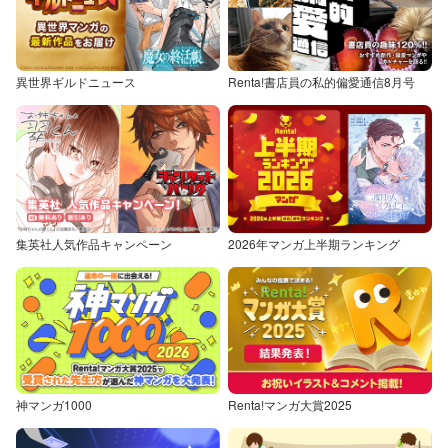
異世界ギルドニュース
Renta!書店員の私的偏愛通信8月号
集英社人気作品キャンペーン
2026年マンガ上半期ランキング
神マンガ1000
Renta!マンガ大賞2025