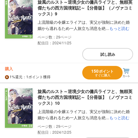
旋風のルスト～逆境少女の傭兵ライフと、無頼英
傑たちの西方国境戦記～【分冊版】（ノヴァコミ
ックス）9
上流階級の令嬢エライアは、実父が強制に決めた婚
姻から逃れるため一人旅立ち消息を絶...
もっと読む
29
配信日：2024/11/25
試し読み
購入
150
ポイント
すぐに購入
1%
還元
：1ポイント獲得
旋風のルスト～逆境少女の傭兵ライフと、無頼英
傑たちの西方国境戦記～【分冊版】（ノヴァコミ
ックス）10
上流階級の令嬢エライアは、実父が強制に決めた婚
姻から逃れるため一人旅立ち消息を絶...
もっと読む
29
配信日：2024/12/25