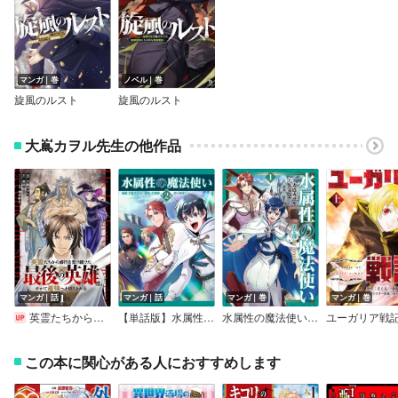
マンガ｜巻
ノベル｜巻
旋風のルスト
旋風のルスト
大嶌カヲル先生の他作品
マンガ｜話
マンガ｜話
マンガ｜巻
マンガ｜巻
英霊たちから修行を受け続けた最後の英雄は、やがて最強へと成り上がる 【単話版】
【単話版】水属性の魔法使い第2部＠COMIC
水属性の魔法使い第2部＠COMIC
ユーガリア戦
この本に関心がある人におすすめします