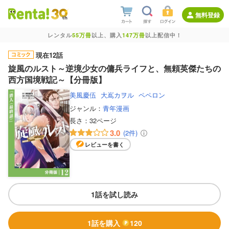
無料登録
レンタル
55万冊
以上、購入
147万冊
以上配信中！
現在12話
旋風のルスト～逆境少女の傭兵ライフと、無頼英傑たちの
西方国境戦記～【分冊版】
美風慶伍
大嶌カヲル
ペペロン
ジャンル：
青年漫画
長さ：
32ページ
3.0
(2件)
レビューを書く
1話を試し読み
1話を購入
120