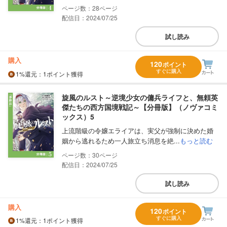
28
配信日：2024/07/25
試し読み
購入
120
ポイント
すぐに購入
1%
還元
：1ポイント獲得
旋風のルスト～逆境少女の傭兵ライフと、無頼英
傑たちの西方国境戦記～【分冊版】（ノヴァコミ
ックス）5
上流階級の令嬢エライアは、実父が強制に決めた婚
姻から逃れるため一人旅立ち消息を絶...
もっと読む
30
配信日：2024/07/25
試し読み
購入
120
ポイント
すぐに購入
1%
還元
：1ポイント獲得