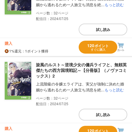
姻から逃れるため一人旅立ち消息を絶...
もっと読む
32
配信日：2024/07/25
試し読み
購入
120
ポイント
すぐに購入
1%
還元
：1ポイント獲得
旋風のルスト～逆境少女の傭兵ライフと、無頼英
傑たちの西方国境戦記～【分冊版】（ノヴァコミ
ックス）2
上流階級の令嬢エライアは、実父が強制に決めた婚
姻から逃れるため一人旅立ち消息を絶...
もっと読む
32
配信日：2024/07/25
試し読み
購入
120
ポイント