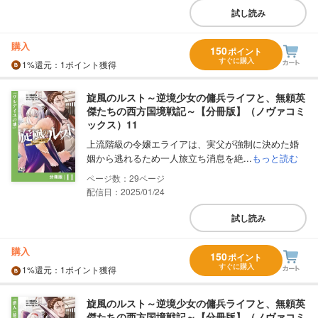
試し読み
購入
150
ポイント
すぐに購入
1%
還元
：1ポイント獲得
旋風のルスト～逆境少女の傭兵ライフと、無頼英
傑たちの西方国境戦記～【分冊版】（ノヴァコミ
ックス）11
上流階級の令嬢エライアは、実父が強制に決めた婚
姻から逃れるため一人旅立ち消息を絶...
もっと読む
29
配信日：2025/01/24
試し読み
購入
150
ポイント
すぐに購入
1%
還元
：1ポイント獲得
旋風のルスト～逆境少女の傭兵ライフと、無頼英
傑たちの西方国境戦記～【分冊版】（ノヴァコミ