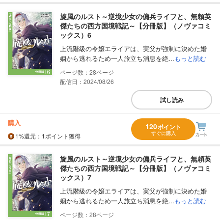
旋風のルスト～逆境少女の傭兵ライフと、無頼英
傑たちの西方国境戦記～【分冊版】（ノヴァコミ
ックス）6
上流階級の令嬢エライアは、実父が強制に決めた婚
姻から逃れるため一人旅立ち消息を絶...
もっと読む
28
配信日：2024/08/26
試し読み
購入
120
ポイント
すぐに購入
1%
還元
：1ポイント獲得
旋風のルスト～逆境少女の傭兵ライフと、無頼英
傑たちの西方国境戦記～【分冊版】（ノヴァコミ
ックス）7
上流階級の令嬢エライアは、実父が強制に決めた婚
姻から逃れるため一人旅立ち消息を絶...
もっと読む
28