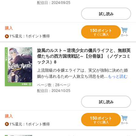
配信日：2024/09/25
試し読み
購入
150
ポイント
すぐに購入
1%
還元
：1ポイント獲得
旋風のルスト～逆境少女の傭兵ライフと、無頼英
傑たちの西方国境戦記～【分冊版】（ノヴァコミ
ックス）8
上流階級の令嬢エライアは、実父が強制に決めた婚
姻から逃れるため一人旅立ち消息を絶...
もっと読む
28
配信日：2024/10/25
試し読み
購入
150
ポイント
すぐに購入
1%
還元
：1ポイント獲得