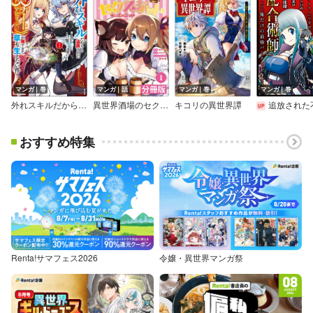
マンガ｜巻
マンガ｜話
マンガ｜巻
マンガ｜巻
外れスキルだからと追放された《∞チートアビリティ》が強すぎて草も生えない件 ～偶然助けた第三王女にどちゃくそ溺愛されるし、前よりも断然楽しい生活送ってます～ コミック版
異世界酒場のセクステット【分冊版】
キコリの異世界譚
追放された不遇職『テイマー』ですが、2つ目の職業が万能職『配合術師』だったので俺だけの最強パー
おすすめ特集
Renta!サマフェス2026
令嬢・異世界マンガ祭