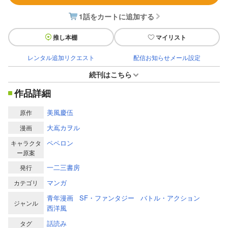
1話をカートに追加する
推し本棚
マイリスト
レンタル追加リクエスト
配信お知らせメール設定
続刊はこちら
作品詳細
美風慶伍
原作
大嶌カヲル
漫画
ペペロン
キャラクタ
ー原案
一二三書房
発行
マンガ
カテゴリ
青年漫画
SF・ファンタジー
バトル・アクション
ジャンル
西洋風
話読み
タグ