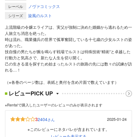
ノヴァコミックス
レーベル
旋風のルスト
シリーズ
上流階級の令嬢エライアは、実父が強制に決めた婚姻から逃れるため一
人旅立ち消息を絶った。
時は流れ、職業傭兵の世界で孤軍奮闘している十七歳の少女ルストの姿
があった。
技自慢の男たちが腕を鳴らす戦場でルストは特殊技術“精術”と卓越した
行動力と気高さで、新たな人生を切り開く。
己の生きる道を探すため始まったルストの旅路の先には数々の試練が訪
れる…！
（※各巻のページ数は、表紙と奥付を含め片面で数えています）
レビューPICK UP
※Renta!で購入したユーザーのレビューのみが表示されます
3
2404
2025-01-24
さん
※このレビューにネタバレが含まれています。
レビューを表示する