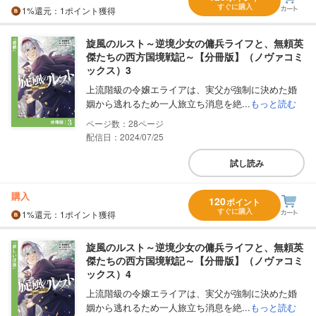
すぐに購入
1%
還元
：1ポイント獲得
旋風のルスト～逆境少女の傭兵ライフと、無頼英
傑たちの西方国境戦記～【分冊版】（ノヴァコミ
ックス）3
上流階級の令嬢エライアは、実父が強制に決めた婚
姻から逃れるため一人旅立ち消息を絶...
もっと読む
28
配信日：2024/07/25
試し読み
購入
120
ポイント
すぐに購入
1%
還元
：1ポイント獲得
旋風のルスト～逆境少女の傭兵ライフと、無頼英
傑たちの西方国境戦記～【分冊版】（ノヴァコミ
ックス）4
上流階級の令嬢エライアは、実父が強制に決めた婚
姻から逃れるため一人旅立ち消息を絶...
もっと読む