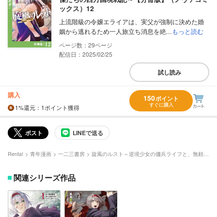
ックス）12
上流階級の令嬢エライアは、実父が強制に決めた婚
姻から逃れるため一人旅立ち消息を絶...
もっと読む
29
配信日：2025/02/25
試し読み
購入
150
ポイント
すぐに購入
1%
還元
：1ポイント獲得
ポスト
LINEで送る
Renta!
青年漫画
一二三書房
旋風のルスト～逆境少女の傭兵ライフと、無頼英傑たちの西方国境戦記～【分冊版】
関連シリーズ作品