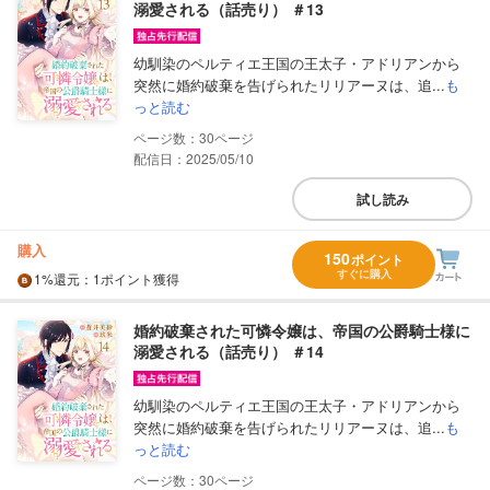
溺愛される（話売り） ＃13
幼馴染のペルティエ王国の王太子・アドリアンから
突然に婚約破棄を告げられたリリアーヌは、追...
も
っと読む
30
配信日：2025/05/10
試し読み
購入
150
ポイント
すぐに購入
1%
還元
：1ポイント獲得
婚約破棄された可憐令嬢は、帝国の公爵騎士様に
溺愛される（話売り） ＃14
幼馴染のペルティエ王国の王太子・アドリアンから
突然に婚約破棄を告げられたリリアーヌは、追...
も
っと読む
30