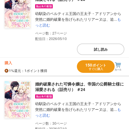
幼馴染のペルティエ王国の王太子・アドリアンから
突然に婚約破棄を告げられたリリアーヌは、追...
も
っと読む
27
配信日：2026/05/10
試し読み
購入
150
ポイント
すぐに購入
1%
還元
：1ポイント獲得
婚約破棄された可憐令嬢は、帝国の公爵騎士様に
溺愛される（話売り） ＃24
幼馴染のペルティエ王国の王太子・アドリアンから
突然に婚約破棄を告げられたリリアーヌは、追...
も
っと読む
30
配信日：2026/07/10