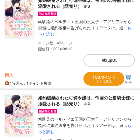
溺愛される（話売り） ＃3
幼馴染のペルティエ王国の王太子・アドリアンから
突然に婚約破棄を告げられたリリアーヌは、追...
も
っと読む
43
配信日：2024/08/10
試し読み
購入
150
ポイント
すぐに購入
1%
還元
：1ポイント獲得
婚約破棄された可憐令嬢は、帝国の公爵騎士様に
溺愛される（話売り） ＃4
幼馴染のペルティエ王国の王太子・アドリアンから
突然に婚約破棄を告げられたリリアーヌは、追...
も
っと読む