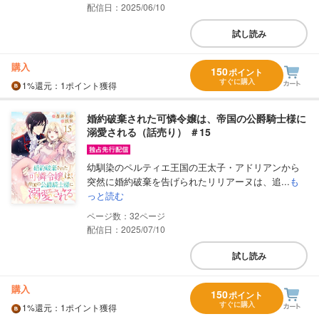
配信日：2025/06/10
試し読み
購入
150
ポイント
すぐに購入
1%
還元
：1ポイント獲得
婚約破棄された可憐令嬢は、帝国の公爵騎士様に
溺愛される（話売り） ＃15
幼馴染のペルティエ王国の王太子・アドリアンから
突然に婚約破棄を告げられたリリアーヌは、追...
も
っと読む
32
配信日：2025/07/10
試し読み
購入
150
ポイント
すぐに購入
1%
還元
：1ポイント獲得