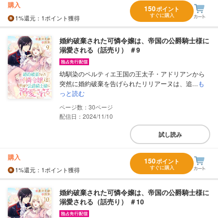
購入
150
ポイント
すぐに購入
1%
還元
：1ポイント獲得
婚約破棄された可憐令嬢は、帝国の公爵騎士様に
溺愛される（話売り） ＃9
幼馴染のペルティエ王国の王太子・アドリアンから
突然に婚約破棄を告げられたリリアーヌは、追...
も
っと読む
30
配信日：2024/11/10
試し読み
購入
150
ポイント
すぐに購入
1%
還元
：1ポイント獲得
婚約破棄された可憐令嬢は、帝国の公爵騎士様に
溺愛される（話売り） ＃10