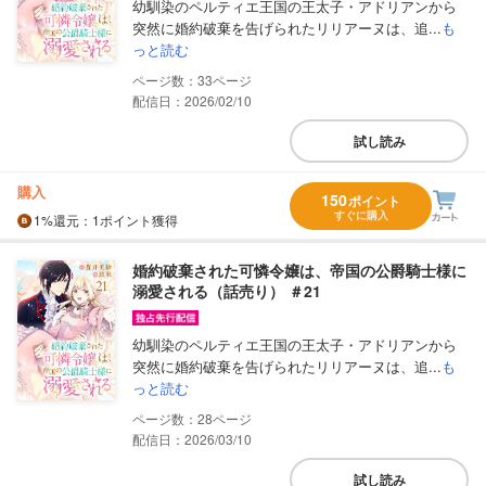
幼馴染のペルティエ王国の王太子・アドリアンから
突然に婚約破棄を告げられたリリアーヌは、追...
も
っと読む
33
配信日：2026/02/10
試し読み
購入
150
ポイント
すぐに購入
1%
還元
：1ポイント獲得
婚約破棄された可憐令嬢は、帝国の公爵騎士様に
溺愛される（話売り） ＃21
幼馴染のペルティエ王国の王太子・アドリアンから
突然に婚約破棄を告げられたリリアーヌは、追...
も
っと読む
28
配信日：2026/03/10
試し読み