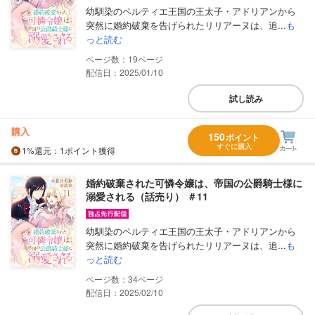
幼馴染のペルティエ王国の王太子・アドリアンから
突然に婚約破棄を告げられたリリアーヌは、追...
も
っと読む
19
配信日：2025/01/10
試し読み
購入
150
ポイント
すぐに購入
1%
還元
：1ポイント獲得
婚約破棄された可憐令嬢は、帝国の公爵騎士様に
溺愛される（話売り） ＃11
幼馴染のペルティエ王国の王太子・アドリアンから
突然に婚約破棄を告げられたリリアーヌは、追...
も
っと読む
34
配信日：2025/02/10