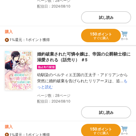
28
配信日：2024/08/10
試し読み
購入
150
ポイント
すぐに購入
1%
還元
：1ポイント獲得
婚約破棄された可憐令嬢は、帝国の公爵騎士様に
溺愛される（話売り） ＃5
幼馴染のペルティエ王国の王太子・アドリアンから
突然に婚約破棄を告げられたリリアーヌは、追...
も
っと読む
28
配信日：2024/08/10
試し読み
購入
150
ポイント
すぐに購入
1%
還元
：1ポイント獲得