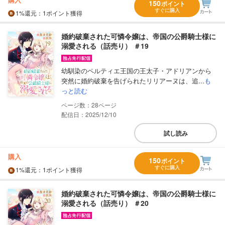
150
ポイント
すぐに購入
1%
還元
：1ポイント獲得
婚約破棄された可憐令嬢は、帝国の公爵騎士様に
溺愛される（話売り） ＃19
幼馴染のペルティエ王国の王太子・アドリアンから
突然に婚約破棄を告げられたリリアーヌは、追...
も
っと読む
28
配信日：2025/12/10
試し読み
購入
150
ポイント
すぐに購入
1%
還元
：1ポイント獲得
婚約破棄された可憐令嬢は、帝国の公爵騎士様に
溺愛される（話売り） ＃20