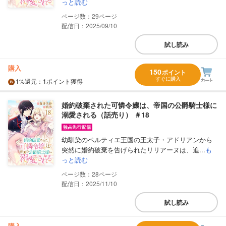
っと読む
29
配信日：2025/09/10
試し読み
購入
150
ポイント
すぐに購入
1%
還元
：1ポイント獲得
婚約破棄された可憐令嬢は、帝国の公爵騎士様に
溺愛される（話売り） ＃18
幼馴染のペルティエ王国の王太子・アドリアンから
突然に婚約破棄を告げられたリリアーヌは、追...
も
っと読む
28
配信日：2025/11/10
試し読み
購入