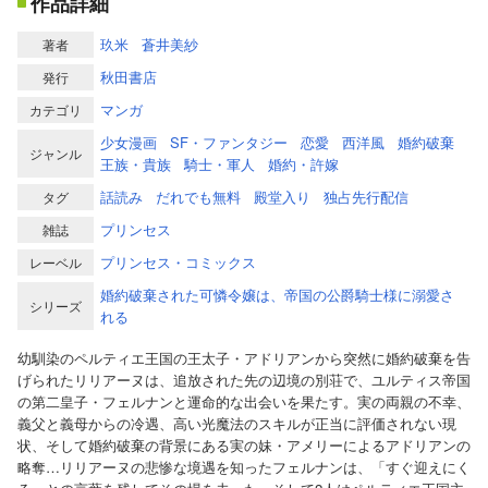
作品詳細
玖米
蒼井美紗
著者
秋田書店
発行
マンガ
カテゴリ
少女漫画
SF・ファンタジー
恋愛
西洋風
婚約破棄
ジャンル
王族・貴族
騎士・軍人
婚約・許嫁
話読み
だれでも無料
殿堂入り
独占先行配信
タグ
プリンセス
雑誌
プリンセス・コミックス
レーベル
婚約破棄された可憐令嬢は、帝国の公爵騎士様に溺愛さ
シリーズ
れる
幼馴染のペルティエ王国の王太子・アドリアンから突然に婚約破棄を告
げられたリリアーヌは、追放された先の辺境の別荘で、ユルティス帝国
の第二皇子・フェルナンと運命的な出会いを果たす。実の両親の不幸、
義父と義母からの冷遇、高い光魔法のスキルが正当に評価されない現
状、そして婚約破棄の背景にある実の妹・アメリーによるアドリアンの
略奪…リリアーヌの悲惨な境遇を知ったフェルナンは、「すぐ迎えにく