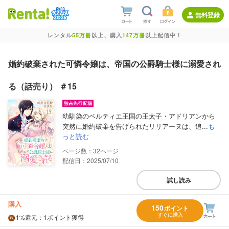
無料登録
レンタル
55万冊
以上、購入
147万冊
以上配信中！
婚約破棄された可憐令嬢は、帝国の公爵騎士様に溺愛され
る（話売り） ＃15
幼馴染のペルティエ王国の王太子・アドリアンから
突然に婚約破棄を告げられたリリアーヌは、追...
も
っと読む
32
配信日：2025/07/10
試し読み
購入
150
ポイント
すぐに購入
1%
還元
：1ポイント獲得