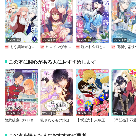
マンガ｜話
マンガ｜巻
マンガ｜話
マンガ｜巻
もう興味がないと離婚された令嬢の意外と楽しい新生活【単話】
ヒロインが来る前に妊娠しました 詰んだはずの悪役令嬢ですが、どうやら違うようです（コミック）
呪われ公爵と捨てられた花嫁の最愛婚
病弱な悪役令嬢ですが、婚約者が過保護すぎて逃げ出したい（私たち犬猿の仲でしたよね！？）【Ren
この本に関心がある人におすすめします
マンガ｜話
マンガ｜話
マンガ｜話
マンガ｜話
婚約破棄は構いませんが、魔眼を隠しているとご存じなかったの？
殺されるモブ姉はヤンデレ暴君義弟に溺愛されてます［ばら売り］
【単話売】人魚王子と恋のレッスン！
この本を読んだ人におすすめの著者