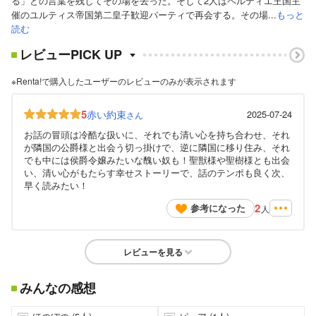
る」との言葉を残してその場を去った。そして2人はペルティエ王国主
催のユルティス帝国第二皇子歓迎パーティで再会する。その場...
もっと
読む
レビューPICK UP
※Renta!で購入したユーザーのレビューのみが表示されます
5
赤い約束
2025-07-24
さん
お話の冒頭は冷酷な扱いに、それでも清い心を持ち合わせ、それ
が隣国の公爵様と出会う切っ掛けで、逆に隣国に移り住み、それ
でも中には侯爵令嬢みたいな醜い奴も！聖獣様や聖樹様とも出会
い、清い心がもたらす幸せストーリーで、話のテンポも良く次、
早く読みたい！
2
参考になった
人
レビューを見る
みんなの感想