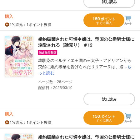
試し読み
購入
150
ポイント
すぐに購入
1%
還元
：1ポイント獲得
婚約破棄された可憐令嬢は、帝国の公爵騎士様に
溺愛される（話売り） ＃12
幼馴染のペルティエ王国の王太子・アドリアンから
突然に婚約破棄を告げられたリリアーヌは、追...
も
っと読む
28
配信日：2025/03/10
試し読み
購入
150
ポイント
すぐに購入
1%
還元
：1ポイント獲得
婚約破棄された可憐令嬢は、帝国の公爵騎士様に