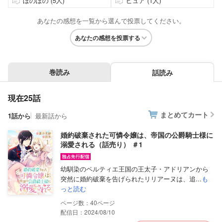
ほのぼの (5人)
ピュア (1人)
あなたの感想を一覧から選んで投票してください。
あなたの感想を投票する
巻読み
話読み
現在25話
まとめてカート
1話から
最新話から
婚約破棄された可憐令嬢は、帝国の公爵騎士様に
溺愛される（話売り） ＃1
幼馴染のペルティエ王国の王太子・アドリアンから
突然に婚約破棄を告げられたリリアーヌは、追...
も
っと読む
40
配信日：2024/08/10