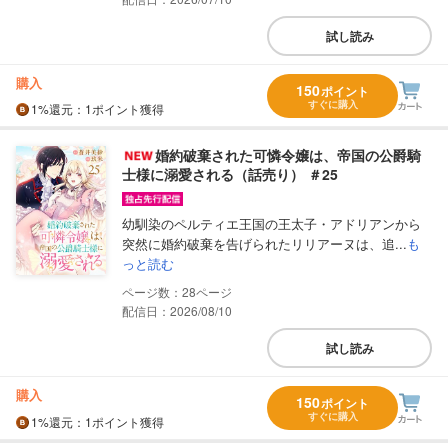
試し読み
購入
150
ポイント
すぐに購入
1%
還元
：1ポイント獲得
婚約破棄された可憐令嬢は、帝国の公爵騎
士様に溺愛される（話売り） ＃25
幼馴染のペルティエ王国の王太子・アドリアンから
突然に婚約破棄を告げられたリリアーヌは、追...
も
っと読む
28
配信日：2026/08/10
試し読み
購入
150
ポイント
すぐに購入
1%
還元
：1ポイント獲得