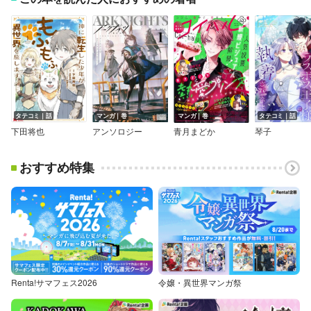
タテコミ｜話
マンガ｜巻
マンガ｜巻
タテコミ｜話
下田将也
アンソロジー
青月まどか
琴子
おすすめ特集
Renta!サマフェス2026
令嬢・異世界マンガ祭