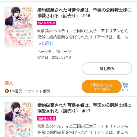
婚約破棄された可憐令嬢は、帝国の公爵騎士様に
溺愛される（話売り） ＃16
幼馴染のペルティエ王国の王太子・アドリアンから
突然に婚約破棄を告げられたリリアーヌは、追...
も
っと読む
28
配信日：2025/08/10
試し読み
購入
150
ポイント
すぐに購入
1%
還元
：1ポイント獲得
婚約破棄された可憐令嬢は、帝国の公爵騎士様に
溺愛される（話売り） ＃17
幼馴染のペルティエ王国の王太子・アドリアンから
突然に婚約破棄を告げられたリリアーヌは、追...
も