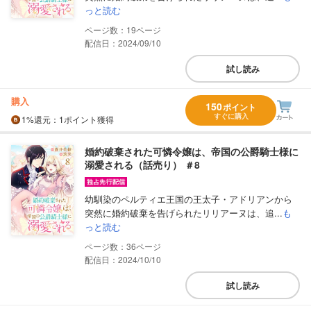
っと読む
19
配信日：2024/09/10
試し読み
購入
150
ポイント
すぐに購入
1%
還元
：1ポイント獲得
婚約破棄された可憐令嬢は、帝国の公爵騎士様に
溺愛される（話売り） ＃8
幼馴染のペルティエ王国の王太子・アドリアンから
突然に婚約破棄を告げられたリリアーヌは、追...
も
っと読む
36
配信日：2024/10/10
試し読み