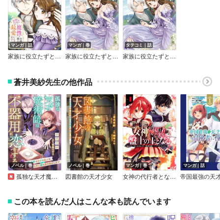
マンガ｜話
マンガ｜巻
タテコミ｜話
家族に役立たずと言われ続けたわたしが、魔性の公爵騎士様の最愛になるまで（コミック） 分冊版
家族に役立たずと言われ続けたわたしが、魔性の公爵騎士様の最愛になるまで（コミック）
家族に役立たずと言われ続けたわたしが、魔性の公爵騎士様の最愛になるまで（コミック）
蒼井美紗先生の他作品
ノベル｜巻
ノベル｜巻
マンガ｜巻
マンガ｜話
孤独な天才魔術師は不器用に恋をする～魔法陣オタクな新人は元気に謎を解き明かします！～
図書館の天才少女
女神の代行者となった少年、盤上の王となる（コミック）
この本を読んだ人はこんな本も読んでいます