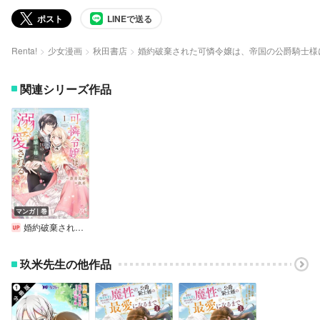
ポスト
LINEで送る
Renta!
少女漫画
秋田書店
婚約破棄された可憐令嬢は、帝国の公爵騎士様
関連シリーズ作品
マンガ｜巻
婚約破棄された可憐令嬢は、帝国の公爵騎士様に溺愛される【電子単行本】
玖米先生の他作品