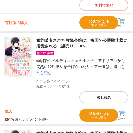
無料で読む
150
ポイント
有料版の購入
すぐに購入
婚約破棄された可憐令嬢は、帝国の公爵騎士様に
溺愛される（話売り） ＃2
幼馴染のペルティエ王国の王太子・アドリアンから
突然に婚約破棄を告げられたリリアーヌは、追...
も
っと読む
31
配信日：2024/08/10
試し読み
購入
150
ポイント
すぐに購入
1%
還元
：1ポイント獲得
婚約破棄された可憐令嬢は、帝国の公爵騎士様に