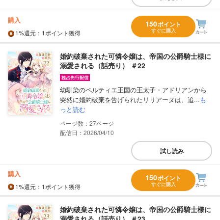
購入
150
ポイント
すぐに購入
1%
還元
：1ポイント獲得
婚約破棄された可憐令嬢は、帝国の公爵騎士様に
溺愛される（話売り） ＃22
幼馴染のペルティエ王国の王太子・アドリアンから
突然に婚約破棄を告げられたリリアーヌは、追...
も
っと読む
27
配信日：2026/04/10
試し読み
購入
150
ポイント
すぐに購入
1%
還元
：1ポイント獲得
婚約破棄された可憐令嬢は、帝国の公爵騎士様に
溺愛される（話売り） ＃23