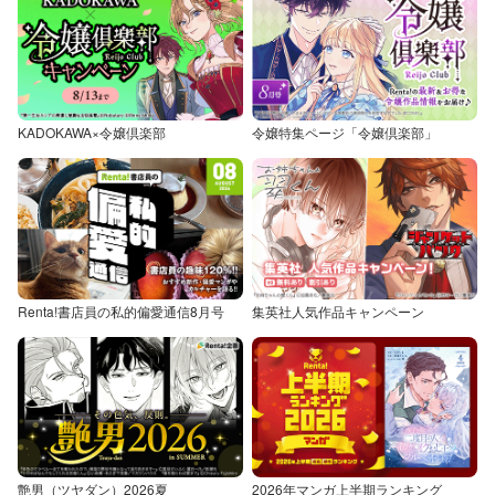
KADOKAWA×令嬢倶楽部
令嬢特集ページ「令嬢倶楽部」
Renta!書店員の私的偏愛通信8月号
集英社人気作品キャンペーン
艶男（ツヤダン）2026夏
2026年マンガ上半期ランキング