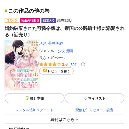
この作品の他の巻
現在25話
婚約破棄された可憐令嬢は、帝国の公爵騎士様に溺愛され
る（話売り）
玖米
蒼井美紗
ジャンル：
少女漫画
長さ：
40ページ
3.6
(82件)
レビューを書く
推し本棚
マイリスト
レンタル追加リクエスト
配信お知らせメール設定
続刊はこちら