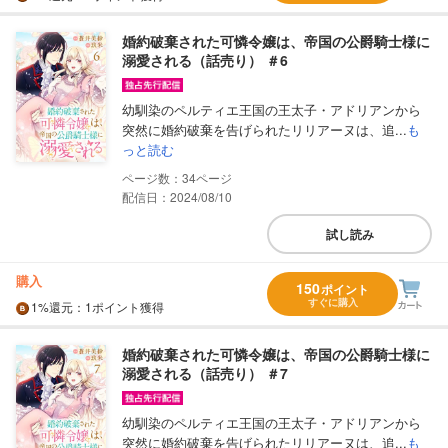
婚約破棄された可憐令嬢は、帝国の公爵騎士様に
溺愛される（話売り） ＃6
幼馴染のペルティエ王国の王太子・アドリアンから
突然に婚約破棄を告げられたリリアーヌは、追...
も
っと読む
34
配信日：2024/08/10
試し読み
購入
150
ポイント
すぐに購入
1%
還元
：1ポイント獲得
婚約破棄された可憐令嬢は、帝国の公爵騎士様に
溺愛される（話売り） ＃7
幼馴染のペルティエ王国の王太子・アドリアンから
突然に婚約破棄を告げられたリリアーヌは、追...
も