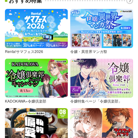
おすすめ特集
Renta!サマフェス2026
令嬢・異世界マンガ祭
KADOKAWA×令嬢倶楽部
令嬢特集ページ「令嬢倶楽部」