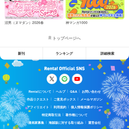
沼男（ヌマダン）2026春
神マンガ1000
トップページへ
新刊
ランキング
詳細検索
Renta!について
ヘルプ
Q&A
お問い合わせ
作品リクエスト
ご意見ボックス
メールマガジン
アフィリエイト
利用規約
個人情報保護ポリシー
特定商取引法
著作権について
漫画家募集
海賊版に対する取り組み
運営会社