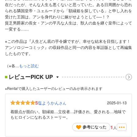
在だったが、そんな人生も悪くないと思っていた。ある日周囲から恐れ
られる隣国皇帝・ユェルードから「額縁姫を探している」と申し入れを
受けた王国は、アンを身代わりに嫁がせようとして──！？
貧乏男爵家の長女・アンの平凡な人生は、獣人の血を継ぐ皇帝によって
一変する……
※この作品は『人生どん底の芋令嬢ですが、幸せな結末を目指します！
アンソロジーコミック』の収録作品と同一の内容を単話版として再編集
したものです。
（※各...
もっと読む
レビューPICK UP
※Renta!で購入したユーザーのレビューのみが表示されます
5
塩ようかん
2025-01-13
さん
着眼点が面白い。額縁姫…立役者…評価され、愛される…地味で
もヒロインになれるストーリー。
1
参考になった
人