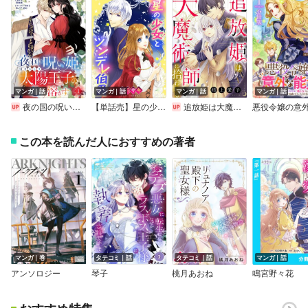
マンガ｜話
マンガ｜話
マンガ｜話
マンガ｜話
夜の国の呪い姫、引きこもり太陽王子の心を溶かす（単話版）
【単話売】星の少女とツンデレ伯爵
追放姫は大魔術師に拾われる
この本を読んだ人におすすめの著者
マンガ｜巻
タテコミ｜話
タテコミ｜話
マンガ｜話
アンソロジー
琴子
桃月あおね
鳴宮野々花