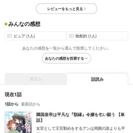
レビューをもっと見る
みんなの感想
ピュア (1人)
独創的 (1人)
あなたの感想を一覧から選んで投票してください。
あなたの感想を投票する
巻読み
話読み
現在1話
1話から
最新話から
隣国皇帝は平凡な『額縁』令嬢を乞い願う 【単
話】
女官として王宮勤めをするアンは周囲の誰よりも平