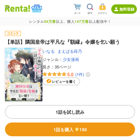
無料登録
レンタル
55万冊
以上、購入
147万冊
以上配信中！
【単話】隣国皇帝は平凡な『額縁』令嬢を乞い願う
いなる
まえばる蒔乃
ジャンル：
少女漫画
長さ：
35ページ
5.0
(1件)
レビューを書く
1話を試し読み
1話を購入
150