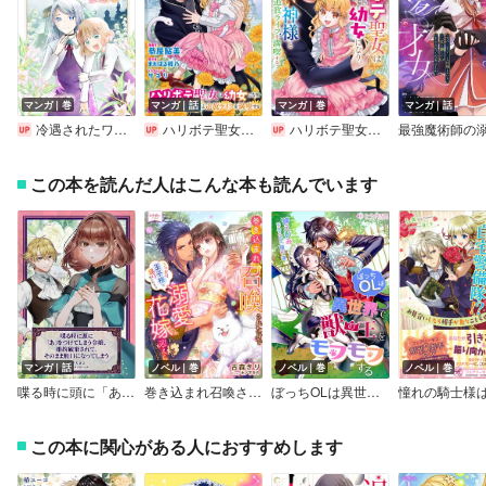
マンガ｜巻
マンガ｜話
マンガ｜巻
マンガ｜話
冷遇されたワンコ系地味令嬢は魔術学園でワケあり女装王子に溺愛される
ハリボテ聖女は幼女になり、愛の重い神様と追放ライフを満喫する（コミック） 分冊版
ハリボテ聖女は幼女になり、愛の重い神様と追放ライフを満喫する（コミック）
この本を読んだ人はこんな本も読んでいます
マンガ｜話
ノベル｜巻
ノベル｜巻
ノベル｜巻
喋る時に頭に「あ」をつけてしまう令嬢、婚約破棄されて、そのまま無口になってしまう
巻き込まれ召喚された身でうっかり王子様に蹴りを入れたら、溺愛花嫁として迎えられることになりました
ぼっちOLは異世界で獣の王をモフモフする
この本に関心がある人におすすめします