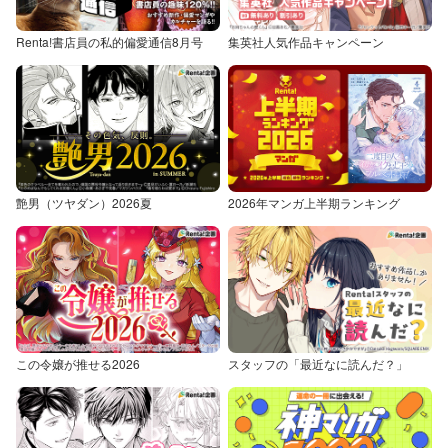
Renta!書店員の私的偏愛通信8月号
集英社人気作品キャンペーン
艶男（ツヤダン）2026夏
2026年マンガ上半期ランキング
この令嬢が推せる2026
スタッフの「最近なに読んだ？」