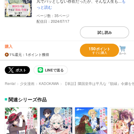
凡でパッとしない存在だったが、そんな人生も...
も
っと読む
35
配信日：2024/07/17
試し読み
購入
150
ポイント
すぐに購入
1%
還元
：1ポイント獲得
ポスト
LINEで送る
Renta!
少女漫画
KADOKAWA
【単話】隣国皇帝は平凡な『額縁』令嬢を
関連シリーズ作品