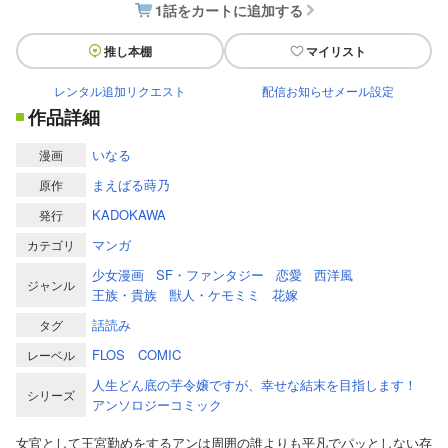
1話をカートに追加する
推し本棚
マイリスト
レンタル追加リクエスト
配信お知らせメール設定
作品詳細
いなる
漫画
まえばる蒔乃
原作
KADOKAWA
発行
マンガ
カテゴリ
少女漫画
SF・ファンタジー
恋愛
西洋風
ジャンル
王族・貴族
獣人・ケモミミ
花嫁
話読み
タグ
FLOS COMIC
レーベル
人生どん底の芋令嬢ですが、幸せな結末を目指します！
シリーズ
アンソロジーコミック
女官として王宮勤めをするアンは周囲の誰よりも平凡でパッとしない存