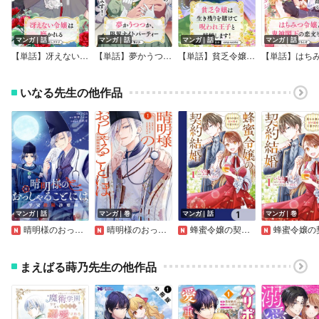
マンガ｜話
マンガ｜話
マンガ｜話
マンガ｜話
【単話】冴えない令嬢は磨かれる
【単話】夢かうつつか、限界ナイトパーティー
【単話】貧乏令嬢は生き残りを賭けて呪われ王子と結婚します！
いなる先生の他作品
マンガ｜話
マンガ｜巻
マンガ｜話
マンガ｜巻
晴明様のおっしゃることには 平安陰陽診療録 【連載版】
晴明様のおっしゃることには 平安陰陽診療録
蜂蜜令嬢の契約結婚 雇われ妻に甘い恋は不要です！？【分冊版】
蜂蜜令嬢の契約結婚 雇われ妻に甘い恋は不要で
まえばる蒔乃先生の他作品