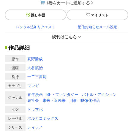
1巻をカートに追加する
推し本棚
マイリスト
レンタル追加リクエスト
配信お知らせメール設定
続刊はこちら
作品詳細
真野勝成
原作
大谷慎治
漫画
一二三書房
発行
マンガ
カテゴリ
青年漫画
SF・ファンタジー
バトル・アクション
ジャンル
裏社会
未来・近未来
刑事
映像化作品
ドラマ化
タグ
ポルカコミックス
レーベル
ティラノ
シリーズ