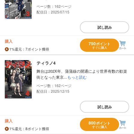
162
配信日：2025/07/15
試し読み
購入
750
ポイント
すぐに購入
1%
還元
：7ポイント獲得
ティラノ4
舞台は202X年、蒲蒲線の開通により世界有数の歓楽
街となった東京...
もっと読む
162
配信日：2025/12/15
試し読み
購入
800
ポイント
すぐに購入
1%
還元
：8ポイント獲得