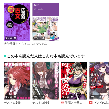
マンガ｜巻
マンガ｜巻
大学受験らくらくブック 古文
坊っちゃん
この本を読んだ人はこんな本も読んでいます
マンガ｜巻
マンガ｜巻
マンガ｜巻
マンガ｜巻
デストロ246
デストロ016
半蔵と十三人の女忍たち
ゾンビのあふれた世界で俺だけが襲われない 時子 IF S