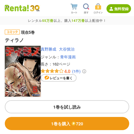
無料登録
レンタル
55万冊
以上、購入
147万冊
以上配信中！
現在5巻
ティラノ
真野勝成
大谷慎治
ジャンル：
青年漫画
長さ：
162ページ
4.0
(1件)
レビューを書く
1巻を試し読み
1巻を購入
720