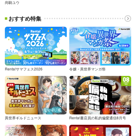
尚騎ユウ
おすすめ特集
Renta!サマフェス2026
令嬢・異世界マンガ祭
異世界ギルドニュース
Renta!書店員の私的偏愛通信8月号