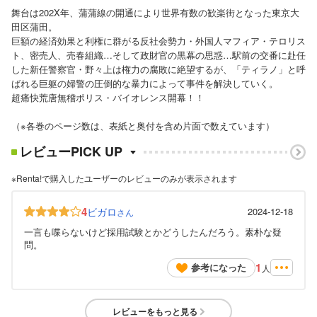
舞台は202X年、蒲蒲線の開通により世界有数の歓楽街となった東京大
田区蒲田。
巨額の経済効果と利権に群がる反社会勢力・外国人マフィア・テロリス
ト、密売人、売春組織…そして政財官の黒幕の思惑…駅前の交番に赴任
した新任警察官・野々上は権力の腐敗に絶望するが、「ティラノ」と呼
ばれる巨躯の婦警の圧倒的な暴力によって事件を解決していく。
超痛快荒唐無稽ポリス・バイオレンス開幕！！
（※各巻のページ数は、表紙と奥付を含め片面で数えています）
レビューPICK UP
※Renta!で購入したユーザーのレビューのみが表示されます
4
ビガロ
2024-12-18
さん
一言も喋らないけど採用試験とかどうしたんだろう。素朴な疑
問。
1
参考になった
人
レビューをもっと見る