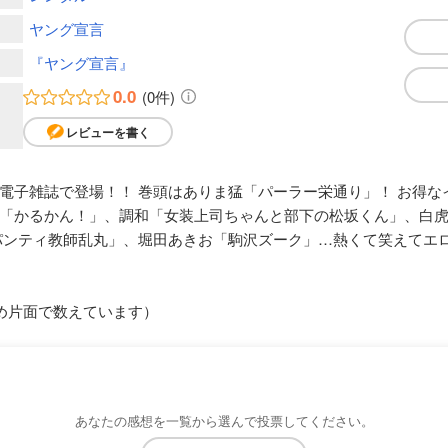
ヤング宣言
『ヤング宣言』
0.0
(0件)
レビューを書く
電子雑誌で登場！！ 巻頭はありま猛「パーラー栄通り」！ お得な
月五日「かるかん！」、調和「女装上司ちゃんと部下の松坂くん」、白
パンティ教師乱丸」、堀田あきお「駒沢ズーク」…熱くて笑えてエロ
め片面で数えています）
あなたの感想を一覧から選んで投票してください。