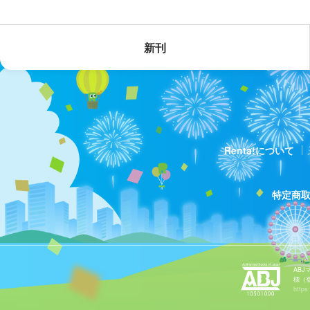
新刊
Renta!について
特定商
AB
標（
https: