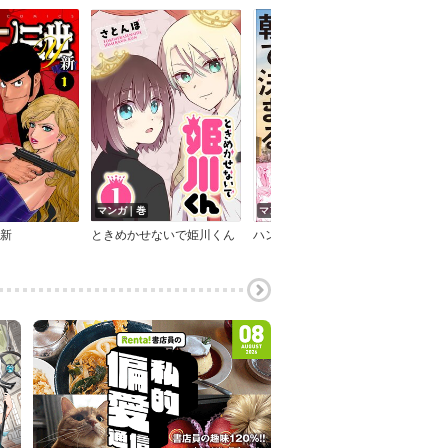
マンガ｜巻
マンガ｜巻
マン
 新
ときめかせないで姫川くん
ハンディ版 マンガ 人生の勝負は、朝で決まる。
1号