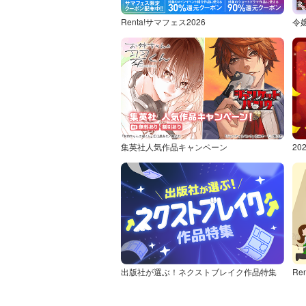
Renta!サマフェス2026
令
集英社人気作品キャンペーン
2
出版社が選ぶ！ネクストブレイク作品特集
Re