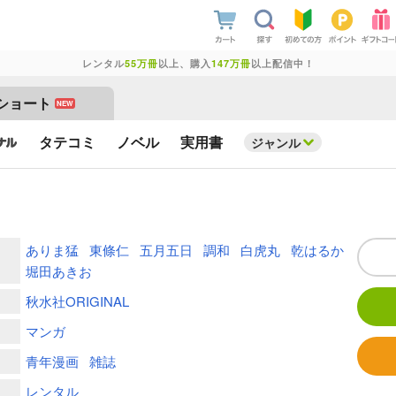
レンタル
55万冊
以上、購入
147万冊
以上配信中！
ショート
NEW
タテコミ
ノベル
実用書
ジャンル
ありま猛
東條仁
五月五日
調和
白虎丸
乾はるか
堀田あきお
秋水社ORIGINAL
マンガ
青年漫画
雑誌
レンタル