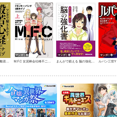
マンガ｜巻
マンガ｜巻
マンガ｜巻
マンガで解きあかす般若心経のナゾ言葉
M.F.C 女泥棒会社峰不二子カンパニー
まんがで鍛える 脳の強化書―――私、成長したいんです・・・（Business ComicSeries）
ルパン三世Y