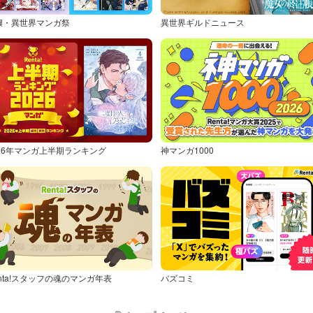
嬢・異世界マンガ祭
異世界ギルドニュース
026年マンガ上半期ランキング
神マンガ1000
nta!スタッフの魂のマンガ年表
バズコミ