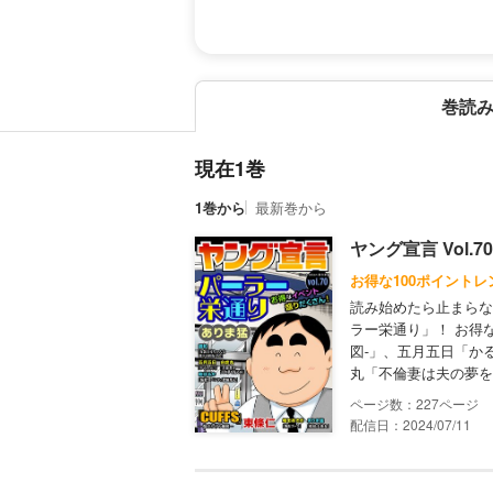
巻読
現在1巻
1巻から
最新巻から
ヤング宣言 Vol.70
お得な100ポイントレ
読み始めたら止まらな
ラー栄通り」！ お得な
図-」、五月五日「か
丸「不倫妻は夫の夢を
227
配信日：2024/07/11