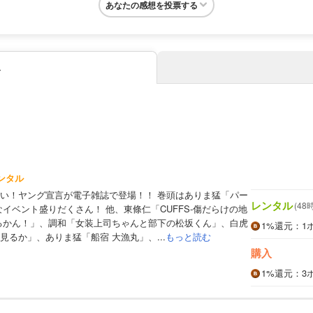
あなたの感想を投票する
み
ンタル
い！ヤング宣言が電子雑誌で登場！！ 巻頭はありま猛「パー
レンタル
(48
イベント盛りだくさん！ 他、東條仁「CUFFS-傷だらけの地
るかん！」、調和「女装上司ちゃんと部下の松坂くん」、白虎
1%
還元
：1
見るか」、ありま猛「船宿 大漁丸」、...
もっと読む
購入
1%
還元
：3