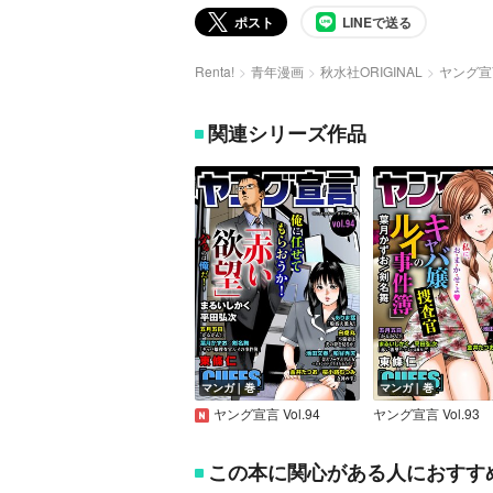
ポスト
LINEで送る
Renta!
青年漫画
秋水社ORIGINAL
ヤング宣言 
関連シリーズ作品
マンガ｜巻
マンガ｜巻
ヤング宣言 Vol.94
ヤング宣言 Vol.93
この本に関心がある人におすす