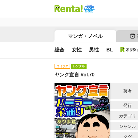
マンガ・ノベル
総合
女性
男性
BL
ヤング宣言 Vol.70
著者
発行
カテゴリ
ジャンル
タグ