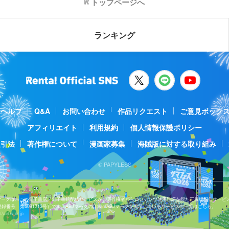
トップページへ
ランキング
ヘルプ
Q&A
お問い合わせ
作品リクエスト
ご意見ボック
アフィリエイト
利用規約
個人情報保護ポリシー
取引法
著作権について
漫画家募集
海賊版に対する取り組み
© PAPYLESS
Jマークは、この電子書店・電子書籍配信サービスが、著作権者からコンテンツ使用許諾を得た正規版配信サービ
登録番号 第6091713号）です。ABJマークの詳細、ABJマークを掲示しているサービスの一覧はこちら。
//aebs.or.jp