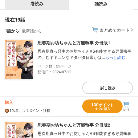
巻読み
話読み
現在19話
まとめてカート
1話から
最新話から
思春期お坊ちゃんと万能執事 分冊版1
思春期真っ只中のお坊ちゃんVS有能すぎる専属執事
の、むずキュンなドタバタ日常がは...
もっと読む
23
配信日：2024/07/12
試し読み
購入
130
ポイント
すぐに購入
1%
還元
：1ポイント獲得
思春期お坊ちゃんと万能執事 分冊版2
思春期真っ只中のお坊ちゃんVS有能すぎる専属執事