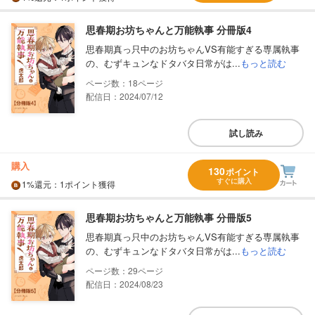
思春期お坊ちゃんと万能執事 分冊版4
思春期真っ只中のお坊ちゃんVS有能すぎる専属執事
の、むずキュンなドタバタ日常がは...
もっと読む
18
配信日：2024/07/12
試し読み
購入
130
ポイント
すぐに購入
1%
還元
：1ポイント獲得
思春期お坊ちゃんと万能執事 分冊版5
思春期真っ只中のお坊ちゃんVS有能すぎる専属執事
の、むずキュンなドタバタ日常がは...
もっと読む
29
配信日：2024/08/23