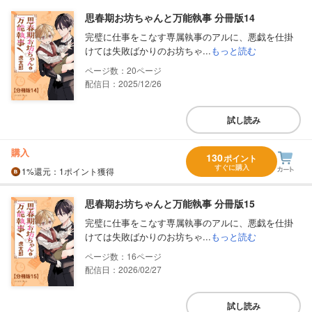
思春期お坊ちゃんと万能執事 分冊版14
完璧に仕事をこなす専属執事のアルに、悪戯を仕掛
けては失敗ばかりのお坊ちゃ...
もっと読む
20
配信日：2025/12/26
試し読み
購入
130
ポイント
すぐに購入
1%
還元
：1ポイント獲得
思春期お坊ちゃんと万能執事 分冊版15
完璧に仕事をこなす専属執事のアルに、悪戯を仕掛
けては失敗ばかりのお坊ちゃ...
もっと読む
16
配信日：2026/02/27
試し読み