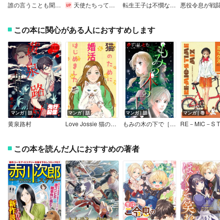
誰の言うことも聞かない最強騎士が、なぜか俺の言うことだけは聞く。＜電子限定かきおろし付＞【イラスト入り】
天使たちって、こんなんで大丈夫？【フルカラー】
転生王子は不憫な推しを過保護に甘やかす
この本に関心がある人におすすめします
マンガ｜話
マンガ｜話
マンガ｜話
マンガ｜巻
黄泉路村
Love Jossie 猫のために婚活はじめました
もみの木の下で［1話売り］
この本を読んだ人におすすめの著者