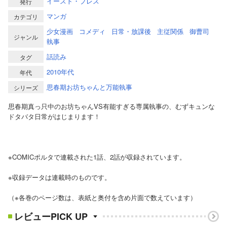
イースト・プレス
発行
マンガ
カテゴリ
少女漫画
コメディ
日常・放課後
主従関係
御曹司
ジャンル
執事
話読み
タグ
2010年代
年代
思春期お坊ちゃんと万能執事
シリーズ
思春期真っ只中のお坊ちゃんVS有能すぎる専属執事の、むずキュンな
ドタバタ日常がはじまります！
※COMICポルタで連載された1話、2話が収録されています。
※収録データは連載時のものです。
（※各巻のページ数は、表紙と奥付を含め片面で数えています）
レビューPICK UP