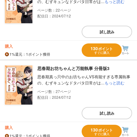
の、むずキュンなドタバタ日常がは...
もっと読む
22
配信日：2024/07/12
試し読み
購入
130
ポイント
すぐに購入
1%
還元
：1ポイント獲得
思春期お坊ちゃんと万能執事 分冊版3
思春期真っ只中のお坊ちゃんVS有能すぎる専属執事
の、むずキュンなドタバタ日常がは...
もっと読む
27
配信日：2024/07/12
試し読み
購入
130
ポイント
すぐに購入
1%
還元
：1ポイント獲得