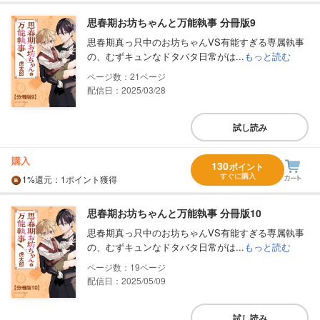
思春期お坊ちゃんと万能執事 分冊版9
思春期真っ只中のお坊ちゃんVS有能すぎる専属執事
の、むずキュンなドタバタ日常がは...
もっと読む
21
配信日：2025/03/28
試し読み
購入
130
ポイント
すぐに購入
1%
還元
：1ポイント獲得
思春期お坊ちゃんと万能執事 分冊版10
思春期真っ只中のお坊ちゃんVS有能すぎる専属執事
の、むずキュンなドタバタ日常がは...
もっと読む
19
配信日：2025/05/09
試し読み