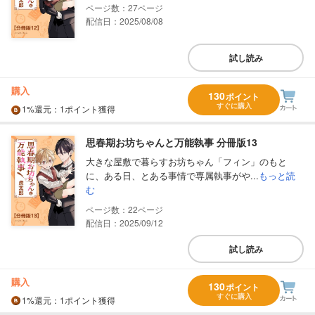
27
配信日：2025/08/08
試し読み
購入
130
ポイント
すぐに購入
1%
還元
：1ポイント獲得
思春期お坊ちゃんと万能執事 分冊版13
大きな屋敷で暮らすお坊ちゃん「フィン」のもと
に、ある日、とある事情で専属執事がや...
もっと読
む
22
配信日：2025/09/12
試し読み
購入
130
ポイント
すぐに購入
1%
還元
：1ポイント獲得