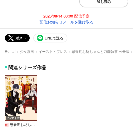
試し読み
2026/08/14 00:00 配信予定
配信お知らせメールを受け取る
ポスト
LINEで送る
Renta!
少女漫画
イースト・プレス
思春期お坊ちゃんと万能執事 分冊版
関連シリーズ作品
マンガ｜巻
思春期お坊ちゃんと万能執事【電子特典付き】