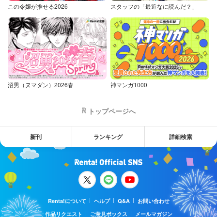
この令嬢が推せる2026
スタッフの「最近なに読んだ？」
沼男（ヌマダン）2026春
神マンガ1000
トップページへ
新刊
ランキング
詳細検索
Renta!について
ヘルプ
Q&A
お問い合わせ
作品リクエスト
ご意見ボックス
メールマガジン