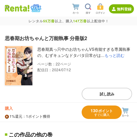
無料登録
レンタル
55万冊
以上、購入
147万冊
以上配信中！
思春期お坊ちゃんと万能執事 分冊版2
思春期真っ只中のお坊ちゃんVS有能すぎる専属執事
の、むずキュンなドタバタ日常がは...
もっと読む
22
配信日：2024/07/12
試し読み
購入
130
ポイント
すぐに購入
1%
還元
：1ポイント獲得
この作品の他の巻