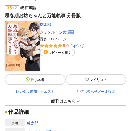
現在19話
思春期お坊ちゃんと万能執事 分冊版
虎太郎
ジャンル：
少女漫画
長さ：
23ページ
5.0
(5件)
レビューを書く
推し本棚
マイリスト
レンタル追加リクエスト
配信お知らせメール設定
続刊はこちら
作品詳細
虎太郎
著者