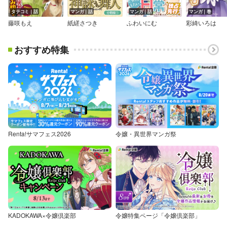
タテコミ｜話
マンガ｜話
マンガ｜話
マンガ｜巻
藤咲もえ
紙縒さつき
ふわいにむ
彩綺いろは
おすすめ特集
Renta!サマフェス2026
令嬢・異世界マンガ祭
KADOKAWA×令嬢倶楽部
令嬢特集ページ「令嬢倶楽部」