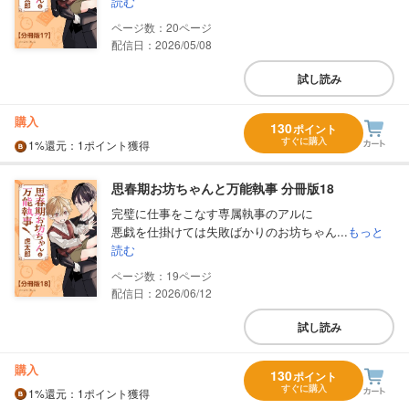
読む
20
配信日：2026/05/08
試し読み
購入
130
ポイント
すぐに購入
1%
還元
：1ポイント獲得
思春期お坊ちゃんと万能執事 分冊版18
完璧に仕事をこなす専属執事のアルに
悪戯を仕掛けては失敗ばかりのお坊ちゃん...
もっと
読む
19
配信日：2026/06/12
試し読み
購入
130
ポイント
すぐに購入
1%
還元
：1ポイント獲得