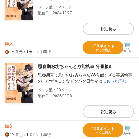
22
配信日：2024/12/27
試し読み
購入
130
ポイント
すぐに購入
1%
還元
：1ポイント獲得
思春期お坊ちゃんと万能執事 分冊版8
思春期真っ只中のお坊ちゃんVS有能すぎる専属執事
の、むずキュンなドタバタ日常がは...
もっと読む
23
配信日：2025/02/28
試し読み
購入
130
ポイント
すぐに購入
1%
還元
：1ポイント獲得