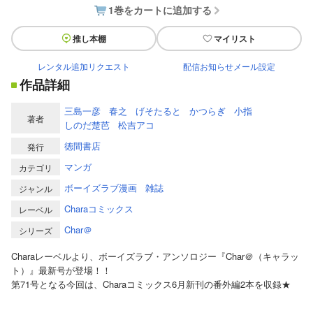
1巻をカートに追加する
推し本棚
マイリスト
レンタル追加リクエスト
配信お知らせメール設定
作品詳細
三島一彦
春之
げそたると
かつらぎ
小指
著者
しのだ楚芭
松吉アコ
徳間書店
発行
マンガ
カテゴリ
ボーイズラブ漫画
雑誌
ジャンル
Charaコミックス
レーベル
Char＠
シリーズ
Charaレーベルより、ボーイズラブ・アンソロジー『Char＠（キャラッ
ト）』最新号が登場！！
第71号となる今回は、Charaコミックス6月新刊の番外編2本を収録★