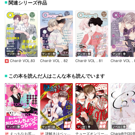
関連シリーズ作品
マンガ｜巻
マンガ｜巻
マンガ｜巻
マンガ｜巻
Char＠ VOL.83
Char＠ VOL．82
Char＠ VOL．81
Char＠ VOL．
この本を読んだ人はこんな本も読んでいます
マンガ｜巻
マンガ｜話
マンガ｜巻
ノベル｜巻
えっちなお尻じゃダメですか？【電子限定かきおろし漫画付】
謎解きはベッドの中で［ばら売り］
チューズオンリーミー！ 【電子限定特典付き】