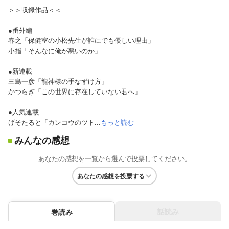
＞＞収録作品＜＜
●番外編
春之「保健室の小松先生が誰にでも優しい理由」
小指「そんなに俺が悪いのか」
●新連載
三島一彦「龍神様の手なずけ方」
かつらぎ「この世界に存在していない君へ」
●人気連載
げそたると「カンコウのツト...
もっと読む
みんなの感想
あなたの感想を一覧から選んで投票してください。
あなたの感想を投票する
話読み
巻読み