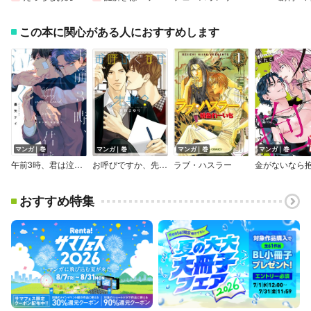
この本に関心がある人におすすめします
マンガ｜巻
マンガ｜巻
マンガ｜巻
マンガ｜巻
午前3時、君は泣く【電子限定＆Renta！限定W特典付】
お呼びですか、先輩？【SS付き電子限定版】
ラブ・ハスラー
おすすめ特集