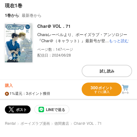
現在1巻
1巻から
最新巻から
Char＠ VOL．71
Charaレーベルより、ボーイズラブ・アンソロジー
『Char＠（キャラット）』最新号が登...
もっと読む
147
配信日：2024/06/28
試し読み
購入
300
ポイント
すぐに購入
1%
還元
：3ポイント獲得
ポスト
LINEで送る
Renta!
ボーイズラブ漫画
徳間書店
Char＠ VOL．71