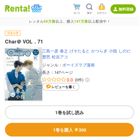
無料登録
レンタル
55万冊
以上、購入
147万冊
以上配信中！
Char＠ VOL．71
三島一彦
春之
げそたると
かつらぎ
小指
しのだ
楚芭
松吉アコ
ジャンル：
ボーイズラブ漫画
長さ：
147ページ
0.0
(0件)
レビューを書く
1巻を試し読み
1巻を購入
300