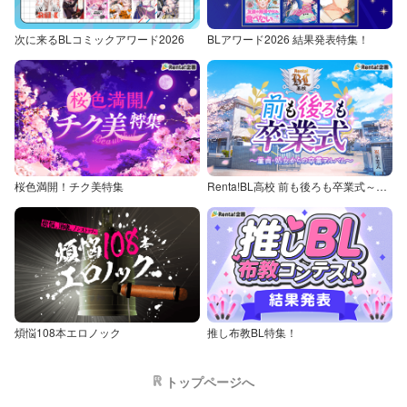
次に来るBLコミックアワード2026
BLアワード2026 結果発表特集！
桜色満開！チク美特集
Renta!BL高校 前も後ろも卒業式～童貞・処女からの卒業アルバム～
煩悩108本エロノック
推し布教BL特集！
トップページへ