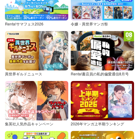
Renta!サマフェス2026
令嬢・異世界マンガ祭
異世界ギルドニュース
Renta!書店員の私的偏愛通信8月号
集英社人気作品キャンペーン
2026年マンガ上半期ランキング