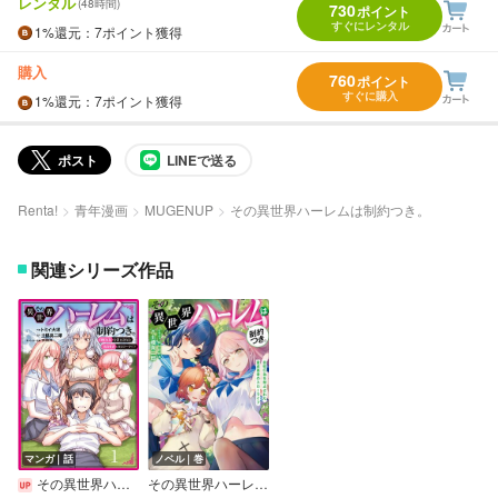
レンタル
(48時間)
730
ポイント
すぐにレンタル
1%
還元
：7ポイント獲得
購入
760
ポイント
すぐに購入
1%
還元
：7ポイント獲得
ポスト
LINEで送る
Renta!
青年漫画
MUGENUP
その異世界ハーレムは制約つき。
関連シリーズ作品
マンガ｜話
ノベル｜巻
その異世界ハーレムは制約つき。～自慰行為を禁止された童貞勇者のスローライフ～（分冊版）
その異世界ハーレムは制約つき。～自慰行為を禁止された童貞勇者のスローライフ～【通常版】