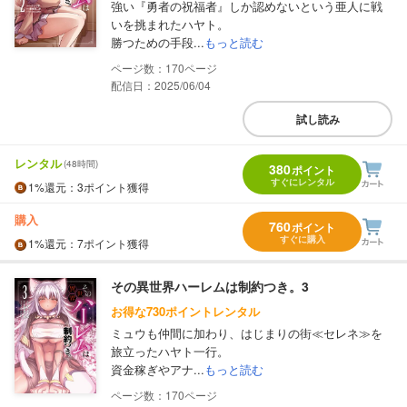
強い『勇者の祝福者』しか認めないという亜人に戦
いを挑まれたハヤト。
勝つための手段...
もっと読む
170
配信日：2025/06/04
試し読み
レンタル
(48時間)
380
ポイント
すぐにレンタル
1%
還元
：3ポイント獲得
購入
760
ポイント
すぐに購入
1%
還元
：7ポイント獲得
その異世界ハーレムは制約つき。3
お得な730ポイントレンタル
ミュウも仲間に加わり、はじまりの街≪セレネ≫を
旅立ったハヤト一行。
資金稼ぎやアナ...
もっと読む
170