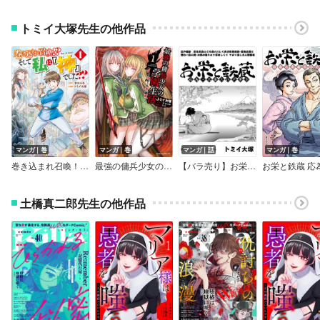
トミイ大塚先生の他作品
マンガ｜巻
マンガ｜巻
マンガ｜話
マンガ｜巻
巻き込まれ召喚！？ そして私は『神』でした？？
最強の傭兵少女の学園生活 ―少女と少女、邂逅する―
【バラ売り】お栄と鉄蔵 応為・北斎大江戸草子
土橋真二郎先生の他作品