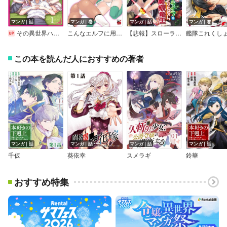
マンガ｜話
マンガ｜巻
マンガ｜話
マンガ｜巻
その異世界ハーレムは制約つき。～自慰行為を禁止された童貞勇者のスローライフ～（分冊版）
こんなエルフに用はない！
【悲報】スローライフをおくりたいオレ、百魔眼竜王だった【単話版】
この本を読んだ人におすすめの著者
マンガ｜話
マンガ｜話
マンガ｜話
マンガ｜話
千仮
葵依幸
スメラギ
鈴華
おすすめ特集