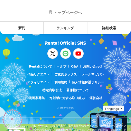
トップページへ
新刊
ランキング
詳細検索
Renta!について
ヘルプ
Q&A
お問い合わせ
作品リクエスト
ご意見ボックス
メールマガジン
アフィリエイト
利用規約
個人情報保護ポリシー
特定商取引法
著作権について
漫画家募集
海賊版に対する取り組み
運営会社
© PAPYLESS
ABJマークは、この電子書店・電子書籍配信サービスが、著作権者からコンテン
ツ使用許諾を得た正規版配信サービスであることを示す登録商標（登録番号 第