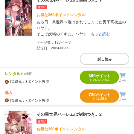
お得な360ポイントレンタル
ある日、異世界へ飛ばされてしまった男子高校生の
ハヤト。
そこで妖精のチキに、ハヤト...
もっと読む
186
配信日：2024/06/29
試し読み
レンタル
(48時間)
360
ポイント
すぐにレンタル
1%
還元
：3ポイント獲得
購入
720
ポイント
すぐに購入
1%
還元
：7ポイント獲得
その異世界ハーレムは制約つき。2
お得な380ポイントレンタル