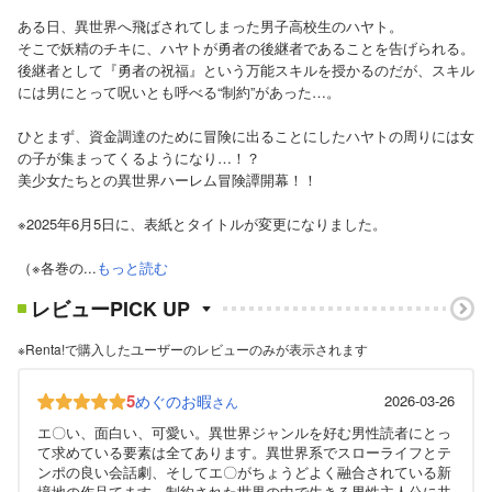
ある日、異世界へ飛ばされてしまった男子高校生のハヤト。
そこで妖精のチキに、ハヤトが勇者の後継者であることを告げられる。
後継者として『勇者の祝福』という万能スキルを授かるのだが、スキル
には男にとって呪いとも呼べる“制約”があった…。
ひとまず、資金調達のために冒険に出ることにしたハヤトの周りには女
の子が集まってくるようになり…！？
美少女たちとの異世界ハーレム冒険譚開幕！！
※2025年6月5日に、表紙とタイトルが変更になりました。
（※各巻の...
もっと読む
レビューPICK UP
※Renta!で購入したユーザーのレビューのみが表示されます
5
めぐのお暇
2026-03-26
さん
エ〇い、面白い、可愛い。異世界ジャンルを好む男性読者にとっ
て求めている要素は全てあります。異世界系でスローライフとテ
ンポの良い会話劇、そしてエ〇がちょうどよく融合されている新
境地の作品てます。制約された世界の中で生きる男性主人公に共