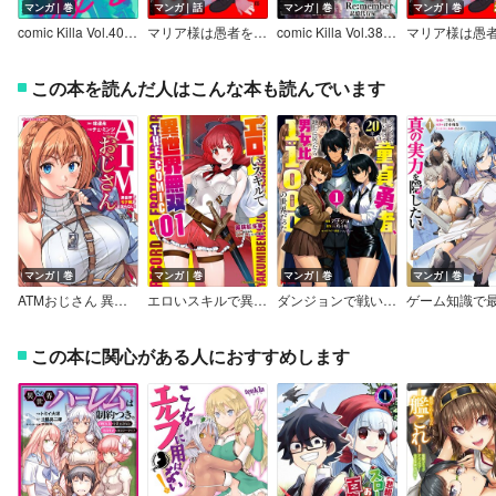
マンガ｜巻
マンガ｜話
マンガ｜巻
マンガ｜巻
comic Killa Vol.40 ひらかれる秘密
マリア様は愚者を嗤う ～その選択でいいんですね？～（分冊版）
comic Killa Vol.38 仇討ちの浪漫
この本を読んだ人はこんな本も読んでいます
マンガ｜巻
マンガ｜巻
マンガ｜巻
マンガ｜巻
ATMおじさん 異世界でモテ期が止まらない！
エロいスキルで異世界無双 THE COMIC
ダンジョンで戦い続けて20年の童貞勇者、地上に戻ったら男女比1：1000の世界だった（コミック）
この本に関心がある人におすすめします