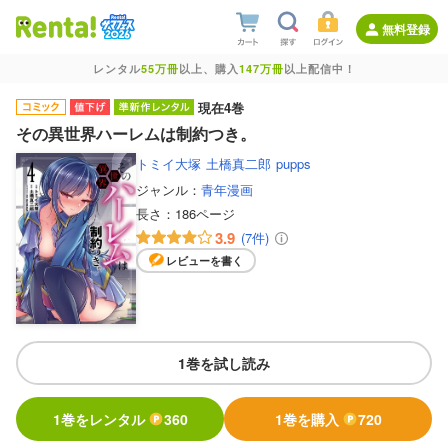
無料登録
レンタル
55万冊
以上、購入
147万冊
以上配信中！
現在4巻
その異世界ハーレムは制約つき。
トミイ大塚
土橋真二郎
pupps
ジャンル：
青年漫画
長さ：
186ページ
3.9
(7件)
レビューを書く
1巻を試し読み
1巻をレンタル
360
1巻を購入
720