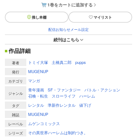
1巻をカートに追加する
推し本棚
マイリスト
配信お知らせメール設定
続刊はこちら
作品詳細
トミイ大塚
土橋真二郎
pupps
著者
MUGENUP
発行
マンガ
カテゴリ
青年漫画
SF・ファンタジー
バトル・アクション
ジャンル
召喚・転生
スローライフ
ハーレム
レンタル
準新作レンタル
値下げ
タグ
MUGENUP
雑誌
ムゲンコミックス
レーベル
その異世界ハーレムは制約つき。
シリーズ