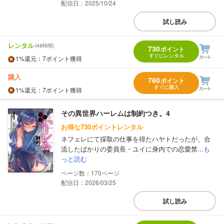
配信日：2025/10/24
試し読み
レンタル
(48時間)
730
ポイント
すぐにレンタル
1%
還元
：7ポイント獲得
購入
760
ポイント
すぐに購入
1%
還元
：7ポイント獲得
その異世界ハーレムは制約つき。4
お得な730ポイントレンタル
ネフェレにて採取の仕事を得たハヤトだったが、合
流したばかりの委員長・ユイに身内での恋愛禁...
も
っと読む
170
配信日：2026/03/25
試し読み