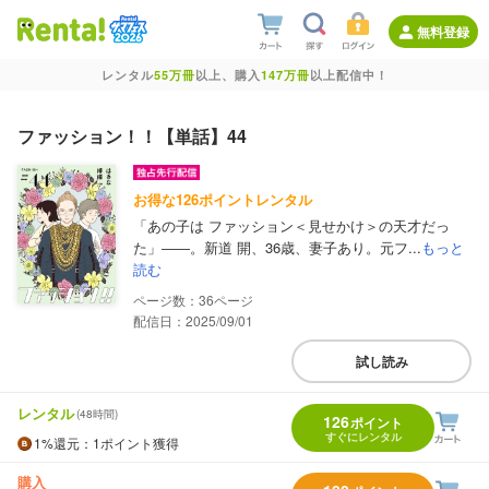
無料登録
レンタル
55万冊
以上、購入
147万冊
以上配信中！
ファッション！！【単話】44
お得な126ポイントレンタル
「あの子は ファッション＜見せかけ＞の天才だっ
た」――。新道 開、36歳、妻子あり。元フ...
もっと
読む
36
配信日：2025/09/01
試し読み
レンタル
(48時間)
126
ポイント
すぐにレンタル
1%
還元
：1ポイント獲得
購入