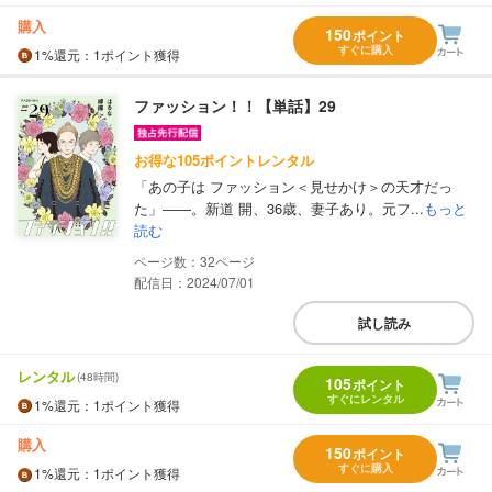
購入
150
ポイント
すぐに購入
1%
還元
：1ポイント獲得
ファッション！！【単話】29
お得な105ポイントレンタル
「あの子は ファッション＜見せかけ＞の天才だっ
た」――。新道 開、36歳、妻子あり。元フ...
もっと
読む
32
配信日：2024/07/01
試し読み
レンタル
(48時間)
105
ポイント
すぐにレンタル
1%
還元
：1ポイント獲得
購入
150
ポイント
すぐに購入
1%
還元
：1ポイント獲得