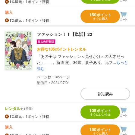
1%
還元
：1ポイント獲得
購入
150
ポイント
すぐに購入
1%
還元
：1ポイント獲得
ファッション！！【単話】22
お得な105ポイントレンタル
「あの子は ファッション＜見せかけ＞の天才だっ
た」――。新道 開、36歳、妻子あり。元フ...
もっと
読む
32
配信日：2024/07/01
試し読み
レンタル
(48時間)
105
ポイント
すぐにレンタル
1%
還元
：1ポイント獲得
購入
150
ポイント
すぐに購入