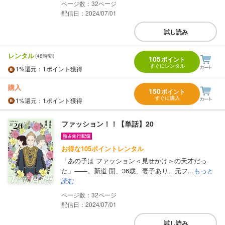
32
配信日：2024/07/01
試し読み
レンタル
(48時間)
105
ポイント
すぐにレンタル
1%
還元
：1ポイント獲得
購入
150
ポイント
すぐに購入
1%
還元
：1ポイント獲得
ファッション！！【単話】20
お得な105ポイントレンタル
「あの子は ファッション＜見せかけ＞の天才だっ
た」――。新道 開、36歳、妻子あり。元フ...
もっと
読む
32
配信日：2024/07/01
試し読み