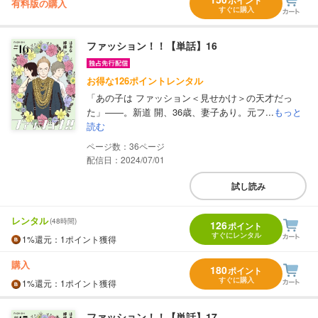
ポイント
有料版の購入
すぐに購入
ファッション！！【単話】16
お得な126ポイントレンタル
「あの子は ファッション＜見せかけ＞の天才だっ
た」――。新道 開、36歳、妻子あり。元フ...
もっと
読む
36
配信日：2024/07/01
試し読み
レンタル
(48時間)
126
ポイント
すぐにレンタル
1%
還元
：1ポイント獲得
購入
180
ポイント
すぐに購入
1%
還元
：1ポイント獲得
ファッション！！【単話】17