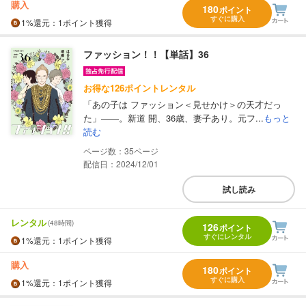
購入
180
ポイント
すぐに購入
1%
還元
：1ポイント獲得
ファッション！！【単話】36
お得な126ポイントレンタル
「あの子は ファッション＜見せかけ＞の天才だっ
た」――。新道 開、36歳、妻子あり。元フ...
もっと
読む
35
配信日：2024/12/01
試し読み
レンタル
(48時間)
126
ポイント
すぐにレンタル
1%
還元
：1ポイント獲得
購入
180
ポイント
すぐに購入
1%
還元
：1ポイント獲得