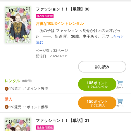
ファッション！！【単話】30
お得な105ポイントレンタル
「あの子は ファッション＜見せかけ＞の天才だっ
た」――。新道 開、36歳、妻子あり。元フ...
もっと
読む
32
配信日：2024/07/01
試し読み
レンタル
(48時間)
105
ポイント
すぐにレンタル
1%
還元
：1ポイント獲得
購入
150
ポイント
すぐに購入
1%
還元
：1ポイント獲得
ファッション！！【単話】31