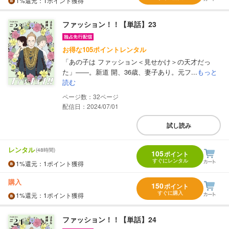
1%
還元
：1ポイント獲得
ファッション！！【単話】23
お得な105ポイントレンタル
「あの子は ファッション＜見せかけ＞の天才だっ
た」――。新道 開、36歳、妻子あり。元フ...
もっと
読む
32
配信日：2024/07/01
試し読み
レンタル
(48時間)
105
ポイント
すぐにレンタル
1%
還元
：1ポイント獲得
購入
150
ポイント
すぐに購入
1%
還元
：1ポイント獲得
ファッション！！【単話】24