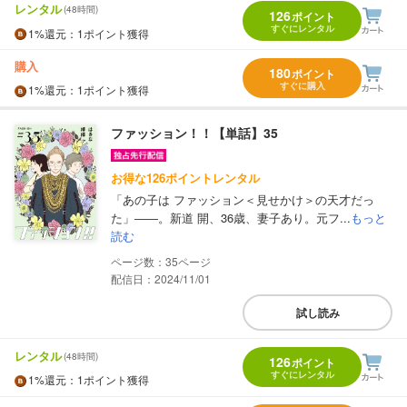
レンタル
(48時間)
126
ポイント
すぐにレンタル
1%
還元
：1ポイント獲得
購入
180
ポイント
すぐに購入
1%
還元
：1ポイント獲得
ファッション！！【単話】35
お得な126ポイントレンタル
「あの子は ファッション＜見せかけ＞の天才だっ
た」――。新道 開、36歳、妻子あり。元フ...
もっと
読む
35
配信日：2024/11/01
試し読み
レンタル
(48時間)
126
ポイント
すぐにレンタル
1%
還元
：1ポイント獲得