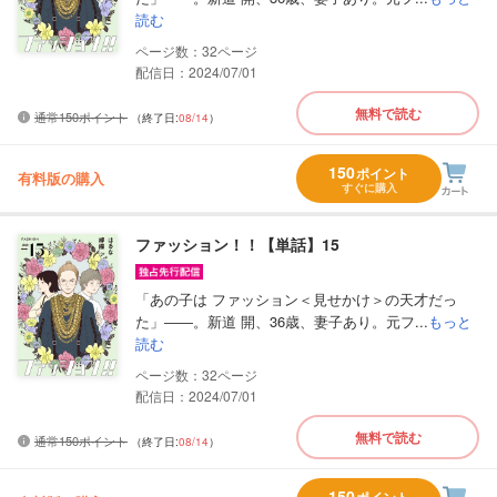
読む
32
配信日：2024/07/01
無料で読む
通常150ポイント
（終了日:
08/14
）
150
ポイント
有料版の購入
すぐに購入
ファッション！！【単話】15
「あの子は ファッション＜見せかけ＞の天才だっ
た」――。新道 開、36歳、妻子あり。元フ...
もっと
読む
32
配信日：2024/07/01
無料で読む
通常150ポイント
（終了日:
08/14
）
150