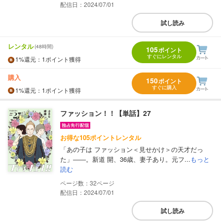
配信日：2024/07/01
試し読み
レンタル
(48時間)
105
ポイント
すぐにレンタル
1%
還元
：1ポイント獲得
購入
150
ポイント
すぐに購入
1%
還元
：1ポイント獲得
ファッション！！【単話】27
お得な105ポイントレンタル
「あの子は ファッション＜見せかけ＞の天才だっ
た」――。新道 開、36歳、妻子あり。元フ...
もっと
読む
32
配信日：2024/07/01
試し読み