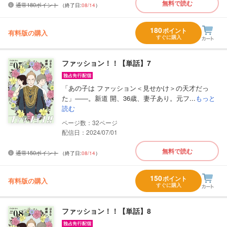
無料で読む
通常180ポイント
（終了日:
08/14
）
180
ポイント
有料版の購入
すぐに購入
ファッション！！【単話】7
「あの子は ファッション＜見せかけ＞の天才だっ
た」――。新道 開、36歳、妻子あり。元フ...
もっと
読む
32
配信日：2024/07/01
無料で読む
通常150ポイント
（終了日:
08/14
）
150
ポイント
有料版の購入
すぐに購入
ファッション！！【単話】8