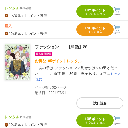
レンタル
(48時間)
105
ポイント
すぐにレンタル
1%
還元
：1ポイント獲得
購入
150
ポイント
すぐに購入
1%
還元
：1ポイント獲得
ファッション！！【単話】28
お得な105ポイントレンタル
「あの子は ファッション＜見せかけ＞の天才だっ
た」――。新道 開、36歳、妻子あり。元フ...
もっと
読む
32
配信日：2024/07/01
試し読み
レンタル
(48時間)
105
ポイント
すぐにレンタル
1%
還元
：1ポイント獲得