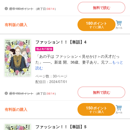
無料で読む
通常180ポイント
（終了日:
08/14
）
180
ポイント
有料版の購入
すぐに購入
ファッション！！【単話】4
「あの子は ファッション＜見せかけ＞の天才だっ
た」――。新道 開、36歳、妻子あり。元フ...
もっと
読む
30
配信日：2024/07/01
無料で読む
通常150ポイント
（終了日:
08/14
）
150
ポイント
有料版の購入
すぐに購入
ファッション！！【単話】5