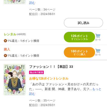
読む
34
配信日：2024/08/01
試し読み
レンタル
(48時間)
126
ポイント
すぐにレンタル
1%
還元
：1ポイント獲得
購入
180
ポイント
すぐに購入
1%
還元
：1ポイント獲得
ファッション！！【単話】33
お得な126ポイントレンタル
「あの子は ファッション＜見せかけ＞の天才だっ
た」――。新道 開、36歳、妻子あり。元フ...
もっと
読む
35
配信日：2024/09/01