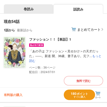
巻読み
話読み
現在54話
まとめてカート
1話から
最新話から
ファッション！！【単話】1
「あの子は ファッション＜見せかけ＞の天才だっ
た」――。新道 開、36歳、妻子あり。元フ...
もっと
読む
36
配信日：2024/07/01
無料で読む
180
ポイント
有料版の購入
すぐに購入