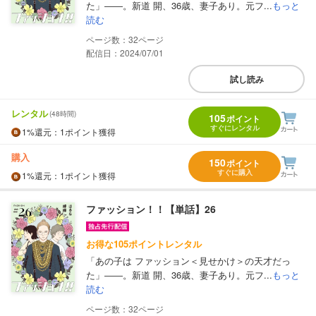
た」――。新道 開、36歳、妻子あり。元フ...
もっと
読む
32
配信日：2024/07/01
試し読み
レンタル
(48時間)
105
ポイント
すぐにレンタル
1%
還元
：1ポイント獲得
購入
150
ポイント
すぐに購入
1%
還元
：1ポイント獲得
ファッション！！【単話】26
お得な105ポイントレンタル
「あの子は ファッション＜見せかけ＞の天才だっ
た」――。新道 開、36歳、妻子あり。元フ...
もっと
読む
32