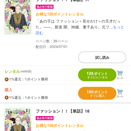
お得な126ポイントレンタル
「あの子は ファッション＜見せかけ＞の天才だっ
た」――。新道 開、36歳、妻子あり。元フ...
もっと
読む
36
配信日：2024/07/01
試し読み
レンタル
(48時間)
126
ポイント
すぐにレンタル
1%
還元
：1ポイント獲得
購入
180
ポイント
すぐに購入
1%
還元
：1ポイント獲得
ファッション！！【単話】18
お得な126ポイントレンタル