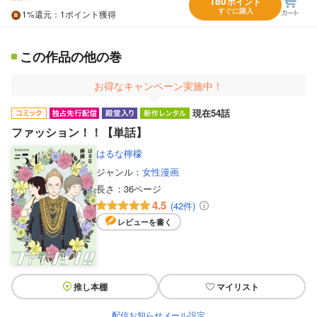
180
ポイント
すぐに購入
1%
還元
：1ポイント獲得
この作品の他の巻
お得なキャンペーン実施中！
現在54話
ファッション！！【単話】
はるな檸檬
ジャンル：
女性漫画
長さ：
36ページ
4.5
(42件)
レビューを書く
推し本棚
マイリスト
配信お知らせメール設定