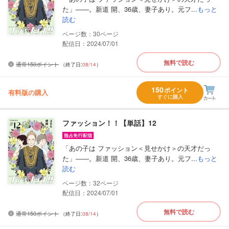
た」――。新道 開、36歳、妻子あり。元フ...
もっと
読む
30
配信日：2024/07/01
無料で読む
通常150ポイント
（終了日:
08/14
）
150
ポイント
有料版の購入
すぐに購入
ファッション！！【単話】12
「あの子は ファッション＜見せかけ＞の天才だっ
た」――。新道 開、36歳、妻子あり。元フ...
もっと
読む
32
配信日：2024/07/01
無料で読む
通常150ポイント
（終了日:
08/14
）