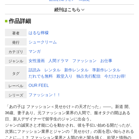
続刊はこちら
作品詳細
はるな檸檬
著者
シュークリーム
発行
マンガ
カテゴリ
女性漫画
人間ドラマ
ファッション
お仕事
ジャンル
話読み
レンタル
新作レンタル
準新作レンタル
タグ
だれでも無料
殿堂入り
独占先行配信
今だけお得!
OUR FEEL
レーベル
ファッション！！
シリーズ
「あの子は ファッション＜見せかけ＞の天才だった」――。新道 開、
36歳、妻子あり。元ファッション業界の人間で、服オタクの開はある
日、新人デザイナーで留学生のジャンに出会う。
ジャンの誠実さと才能に心を動かされ、彼を手伝い始める開だったが、
次第にファッション業界とジャンの「見せかけ」の面を思い知らされる
ことに…！？ ファッション業界と人間の光と闇を描く、欲望と情熱の