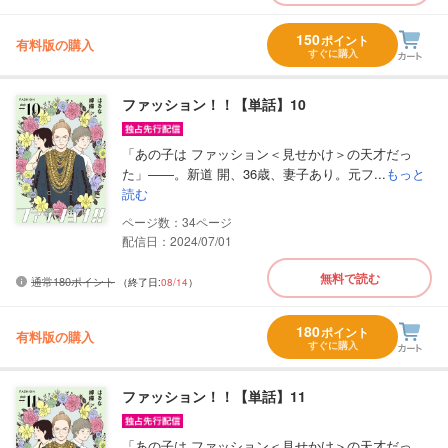
150
ポイント
有料版の購入
すぐに購入
ファッション！！【単話】10
「あの子は ファッション＜見せかけ＞の天才だっ
た」――。新道 開、36歳、妻子あり。元フ...
もっと
読む
34
配信日：2024/07/01
無料で読む
通常180ポイント
（終了日:
08/14
）
180
ポイント
有料版の購入
すぐに購入
ファッション！！【単話】11
「あの子は ファッション＜見せかけ＞の天才だっ