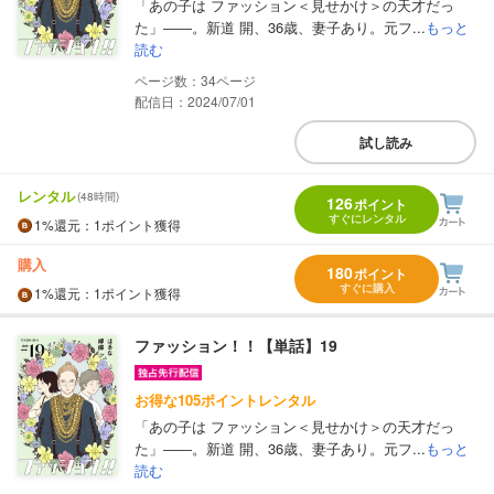
「あの子は ファッション＜見せかけ＞の天才だっ
た」――。新道 開、36歳、妻子あり。元フ...
もっと
読む
34
配信日：2024/07/01
試し読み
レンタル
(48時間)
126
ポイント
すぐにレンタル
1%
還元
：1ポイント獲得
購入
180
ポイント
すぐに購入
1%
還元
：1ポイント獲得
ファッション！！【単話】19
お得な105ポイントレンタル
「あの子は ファッション＜見せかけ＞の天才だっ
た」――。新道 開、36歳、妻子あり。元フ...
もっと
読む