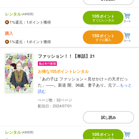
レンタル
(48時間)
105
ポイント
すぐにレンタル
1%
還元
：1ポイント獲得
購入
150
ポイント
すぐに購入
1%
還元
：1ポイント獲得
ファッション！！【単話】21
お得な105ポイントレンタル
「あの子は ファッション＜見せかけ＞の天才だっ
た」――。新道 開、36歳、妻子あり。元フ...
もっと
読む
32
配信日：2024/07/01
試し読み
レンタル
(48時間)
105
ポイント
すぐにレンタル