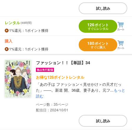
試し読み
レンタル
(48時間)
126
ポイント
すぐにレンタル
1%
還元
：1ポイント獲得
購入
180
ポイント
すぐに購入
1%
還元
：1ポイント獲得
ファッション！！【単話】34
お得な126ポイントレンタル
「あの子は ファッション＜見せかけ＞の天才だっ
た」――。新道 開、36歳、妻子あり。元フ...
もっと
読む
35
配信日：2024/10/01
試し読み