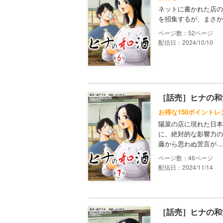
ネットに書かれた店の
を招集するが、まさか
52
配信日：2024/10/10
［話売］ヒナの和
お得な150ポイントレ
陽菜の店に現れた日本
に、絶対的な影響力の
藤から思わぬ苦言が…
46
配信日：2024/11/14
［話売］ヒナの和