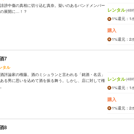
誹謗中傷の真相に切り込む真奈。疑いのあるバンドメンバー
レンタル
(48
の展開に…！？
1%
還元
：1
購入
1%
還元
：2
酒7
ンタル
酒評論家の権藤。酒のミシュランと言われる「銘酒・名店」
レンタル
(48
ある男に思いを込めて酒を振る舞う。しかし、店に対して権
。
1%
還元
：1
購入
1%
還元
：2
酒8