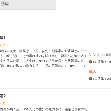
酒1
ンタル
姉妹の次女・陽菜は、上司にあたる創業家の御曹司とのデー
レンタル
(48
う。瞬く間に、その噂は社内を駆け巡り、辞職へと追い込ま
女が選んだ新しい人生は、かつて祖父が営んだ居酒屋の復
1%
還元
：1
謎に満ちた隣人の協力を得て、店の再興はなるのか…！...
も
購入
1%
還元
：2
酒2
ンタル
古鳥が鳴く店。SNSだけの告知の無力さに、陽菜と長女の莉