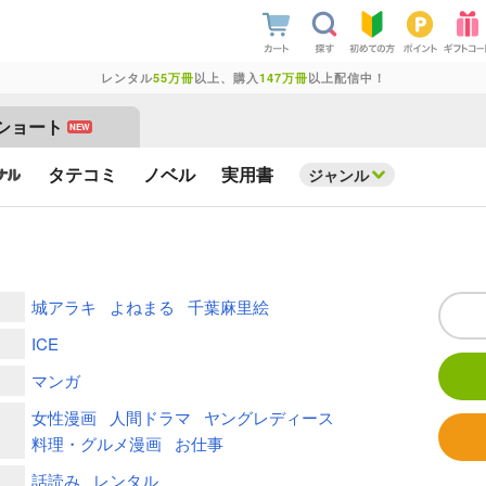
レンタル
55万冊
以上、購入
147万冊
以上配信中！
ショート
NEW
タテコミ
ノベル
実用書
ジャンル
城アラキ
よねまる
千葉麻里絵
ICE
マンガ
女性漫画
人間ドラマ
ヤングレディース
料理・グルメ漫画
お仕事
話読み
レンタル