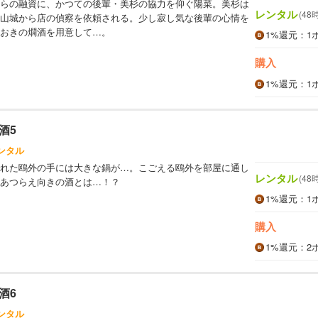
らの融資に、かつての後輩・美杉の協力を仰ぐ陽菜。美杉は
レンタル
(48
山城から店の偵察を依頼される。少し寂し気な後輩の心情を
おきの燗酒を用意して…。
1%
還元
：1
購入
1%
還元
：1
酒5
ンタル
れた鴎外の手には大きな鍋が…。こごえる鴎外を部屋に通し
レンタル
(48
あつらえ向きの酒とは…！？
1%
還元
：1
購入
1%
還元
：2
酒6
ンタル