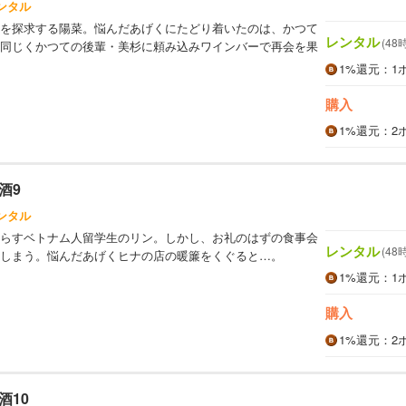
ンタル
を探求する陽菜。悩んだあげくにたどり着いたのは、かつて
レンタル
(48
同じくかつての後輩・美杉に頼み込みワインバーで再会を果
1%
還元
：1
購入
1%
還元
：2
酒9
ンタル
らすベトナム人留学生のリン。しかし、お礼のはずの食事会
レンタル
(48
しまう。悩んだあげくヒナの店の暖簾をくぐると…。
1%
還元
：1
購入
1%
還元
：2
酒10