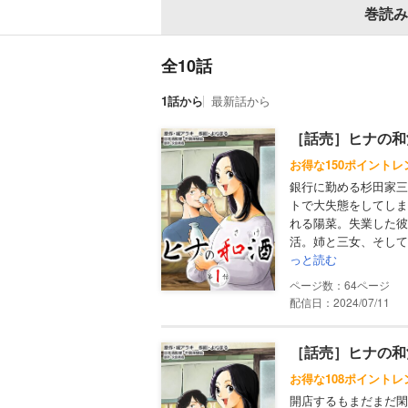
巻読み
全10話
1話から
最新話から
［話売］ヒナの和
お得な150ポイントレ
銀行に勤める杉田家三
トで大失態をしてしま
れる陽菜。失業した彼
活。姉と三女、そして
っと読む
64
配信日：2024/07/11
［話売］ヒナの和
お得な108ポイントレ
開店するもまだまだ閑