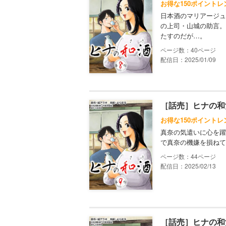
お得な150ポイントレ
日本酒のマリアージュ
の上司・山城の助言。
たすのだが…。
40
配信日：2025/01/09
［話売］ヒナの和
お得な150ポイントレ
真奈の気遣いに心を躍
で真奈の機嫌を損ねて
44
配信日：2025/02/13
［話売］ヒナの和