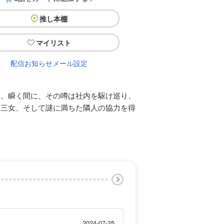
推し本棚
マイリスト
配信お知らせメール設定
う。瞬く間に、その噂は社内を駆け巡り、
と三女、そして謎に満ちた隣人の協力を得
2024-07-25