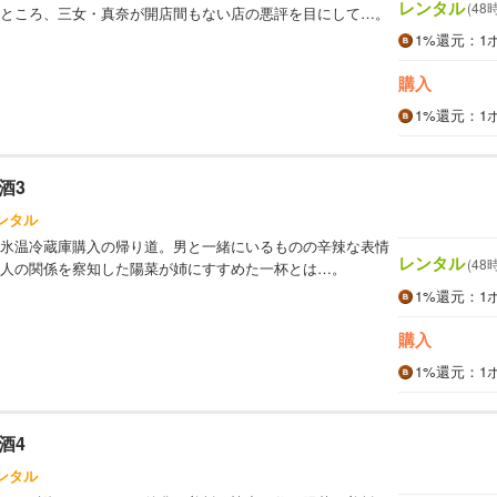
レンタル
(48
ところ、三女・真奈が開店間もない店の悪評を目にして…。
1%
還元
：1
購入
1%
還元
：1
酒3
ンタル
氷温冷蔵庫購入の帰り道。男と一緒にいるものの辛辣な表情
レンタル
(48
人の関係を察知した陽菜が姉にすすめた一杯とは…。
1%
還元
：1
購入
1%
還元
：1
酒4
ンタル