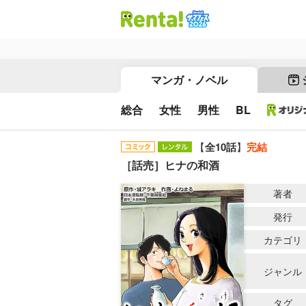
マンガ・ノベル
総合
女性
男性
BL
【
全10話
】
完結
［話売］ヒナの和酒
著者
発行
カテゴリ
ジャンル
タグ