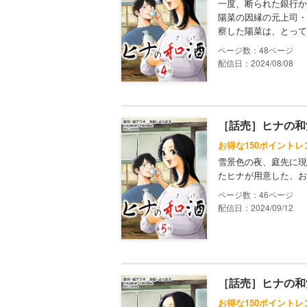
一度、断られた銀行か
陽菜の因縁の元上司・
察した陽菜は、とって
48
配信日：2024/08/08
［話売］ヒナの和
お得な150ポイントレ
雪景色の夜、庭先に現
たヒナが用意した、お
46
配信日：2024/09/12
［話売］ヒナの和
お得な150ポイントレ