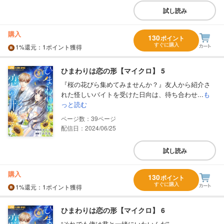
試し読み
購入
130
ポイント
すぐに購入
1%
還元
：1ポイント獲得
ひまわりは恋の形【マイクロ】 5
『桜の花びら集めてみませんか？』友人から紹介さ
れた怪しいバイトを受けた日向は、待ち合わせ...
も
っと読む
39
配信日：2024/06/25
試し読み
購入
130
ポイント
すぐに購入
1%
還元
：1ポイント獲得
ひまわりは恋の形【マイクロ】 6
“それでも俺は君と一緒にいたいんだ”――