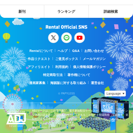
新刊
ランキング
詳細検索
Renta!について
ヘルプ
Q&A
お問い合わせ
作品リクエスト
ご意見ボックス
メールマガジン
アフィリエイト
利用規約
個人情報保護ポリシー
特定商取引法
著作権について
漫画家募集
海賊版に対する取り組み
運営会社
© PAPYLESS
ABJマークは、この電子書店・電子書籍配信サービスが、著作権者からコンテン
ツ使用許諾を得た正規版配信サービスであることを示す登録商標（登録番号 第
6091713号）です。ABJマークの詳細、ABJマークを掲示しているサービスの一
覧はこちら。
https://aebs.or.jp