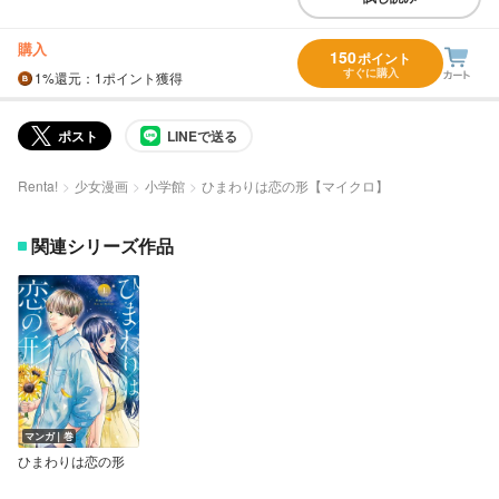
購入
150
ポイント
すぐに購入
1%
還元
：1ポイント獲得
ポスト
LINEで送る
Renta!
少女漫画
小学館
ひまわりは恋の形【マイクロ】
関連シリーズ作品
マンガ｜巻
ひまわりは恋の形