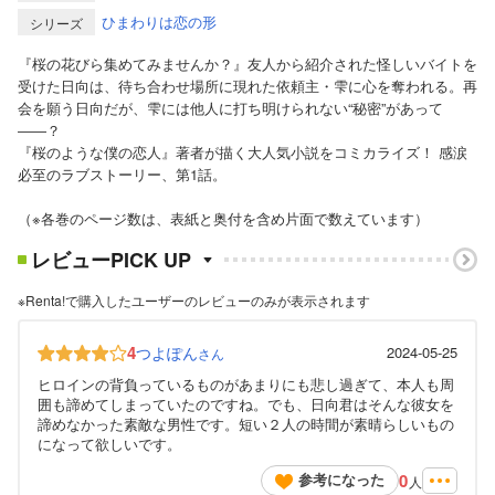
ひまわりは恋の形
シリーズ
『桜の花びら集めてみませんか？』友人から紹介された怪しいバイトを
受けた日向は、待ち合わせ場所に現れた依頼主・雫に心を奪われる。再
会を願う日向だが、雫には他人に打ち明けられない“秘密”があって
――？
『桜のような僕の恋人』著者が描く大人気小説をコミカライズ！ 感涙
必至のラブストーリー、第1話。
（※各巻のページ数は、表紙と奥付を含め片面で数えています）
レビューPICK UP
※Renta!で購入したユーザーのレビューのみが表示されます
4
つよぽん
2024-05-25
さん
ヒロインの背負っているものがあまりにも悲し過ぎて、本人も周
囲も諦めてしまっていたのですね。でも、日向君はそんな彼女を
諦めなかった素敵な男性です。短い２人の時間が素晴らしいもの
になって欲しいです。
0
参考になった
人