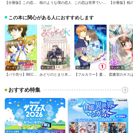
【分冊版】この恋は世界でいちばん美しい雨
桜のような僕の恋人
この恋は世界でいちばん美しい雨
この本に関心がある人におすすめします
マンガ｜話
マンガ｜話
マンガ｜話
マンガ｜話
【バラ売り】BECAUSE I’M A MAID！［英語版］
みどりのとまり木【マイクロ】
【フルカラー】夏休み限定カレシ－初めてはぜんぶ一緒
おすすめ特集