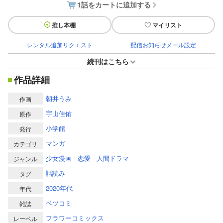
1話をカートに追加する
推し本棚
マイリスト
レンタル追加リクエスト
配信お知らせメール設定
続刊はこちら
作品詳細
朝井うみ
作画
宇山佳佑
原作
小学館
発行
マンガ
カテゴリ
少女漫画
恋愛
人間ドラマ
ジャンル
話読み
タグ
2020年代
年代
ベツコミ
雑誌
フラワーコミックス
レーベル