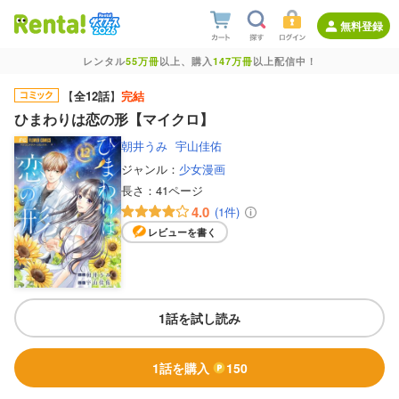
無料登録
レンタル
55万冊
以上、購入
147万冊
以上配信中！
【
全12話
】
完結
ひまわりは恋の形【マイクロ】
朝井うみ
宇山佳佑
ジャンル：
少女漫画
長さ：
41ページ
4.0
(1件)
レビューを書く
1話を試し読み
1話を購入
150