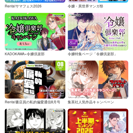
Renta!サマフェス2026
令嬢・異世界マンガ祭
KADOKAWA×令嬢倶楽部
令嬢特集ページ「令嬢倶楽部」
Renta!書店員の私的偏愛通信8月号
集英社人気作品キャンペーン