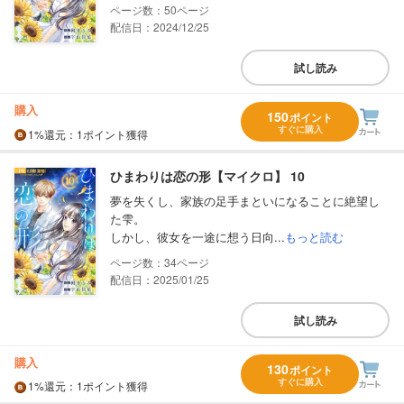
50
配信日：2024/12/25
試し読み
購入
150
ポイント
すぐに購入
1%
還元
：1ポイント獲得
ひまわりは恋の形【マイクロ】 10
夢を失くし、家族の足手まといになることに絶望し
た雫。
しかし、彼女を一途に想う日向...
もっと読む
34
配信日：2025/01/25
試し読み
購入
130
ポイント
すぐに購入
1%
還元
：1ポイント獲得