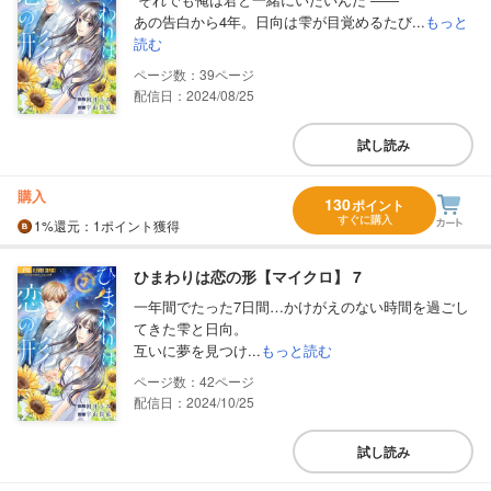
あの告白から4年。日向は雫が目覚めるたび...
もっと
読む
39
配信日：2024/08/25
試し読み
購入
130
ポイント
すぐに購入
1%
還元
：1ポイント獲得
ひまわりは恋の形【マイクロ】 7
一年間でたった7日間…かけがえのない時間を過ごし
てきた雫と日向。
互いに夢を見つけ...
もっと読む
42
配信日：2024/10/25
試し読み