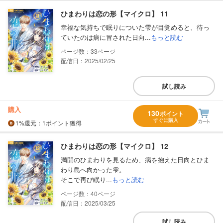
ひまわりは恋の形【マイクロ】 11
幸福な気持ちで眠りについた雫が目覚めると、待っ
ていたのは病に冒された日向...
もっと読む
33
配信日：2025/02/25
試し読み
購入
130
ポイント
すぐに購入
1%
還元
：1ポイント獲得
ひまわりは恋の形【マイクロ】 12
満開のひまわりを見るため、病を抱えた日向とひま
わり島へ向かった雫。
そこで再び眠り...
もっと読む
40
配信日：2025/03/25
試し読み