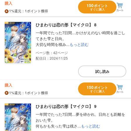
購入
150
ポイント
すぐに購入
1%
還元
：1ポイント獲得
ひまわりは恋の形【マイクロ】 8
一年間でたった7日間…かけがえのない時間を過ごし
てきた雫と日向。
大切な時間を積み...
もっと読む
42
配信日：2024/11/25
試し読み
購入
150
ポイント
すぐに購入
1%
還元
：1ポイント獲得
ひまわりは恋の形【マイクロ】 9
一年間でたった7日間…夢を砕かれ、日向とも距離を
おいた雫。
何もかも失った雫は残さ...
もっと読む