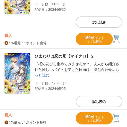
41
配信日：2024/05/25
試し読み
購入
150
ポイント
すぐに購入
1%
還元
：1ポイント獲得
ひまわりは恋の形【マイクロ】 2
『桜の花びら集めてみませんか？』友人から紹介さ
れた怪しいバイトを受けた日向は、待ち合わせ...
も
っと読む
47
配信日：2024/05/25
試し読み
購入
150
ポイント
すぐに購入
1%
還元
：1ポイント獲得