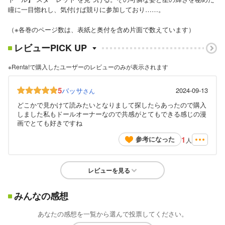
瞳に一目惚れし、気付けば競りに参加しており……。
（※各巻のページ数は、表紙と奥付を含め片面で数えています）
レビューPICK UP
※Renta!で購入したユーザーのレビューのみが表示されます
5
バッサ
2024-09-13
さん
どこかで見かけて読みたいとなりまして探したらあったので購入
しました私もドールオーナーなので共感がとてもできる感じの漫
画でとても好きですね
1
参考になった
人
レビューを見る
みんなの感想
あなたの感想を一覧から選んで投票してください。