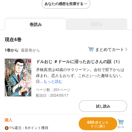
あなたの感想を投票する
話読み
巻読み
現在4巻
まとめてカート
1巻から
最新巻から
ドルおじ ＃ドールに沼ったおじさんの話（1）
矛橋真澄は42歳のサラリーマン。会社で部下からは
疎まれ、恋人もおらず、これといった趣味もない。
日...
もっと読む
201
配信日：2024/05/17
試し読み
購入
660
ポイント
すぐに購入
1%
還元
：6ポイント獲得