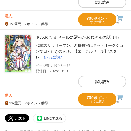
試し読み
購入
700
ポイント
すぐに購入
1%
還元
：7ポイント獲得
ドルおじ ＃ドールに沼ったおじさんの話（4）
42歳のサラリーマン、矛橋真澄はネットオークショ
ンで曰く付きの人形、【エーテルドール】“スター
レ...
もっと読む
167
配信日：2025/10/09
試し読み
購入
700
ポイント
すぐに購入
1%
還元
：7ポイント獲得
ポスト
LINEで送る