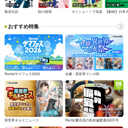
マンガ｜巻
マンガ｜巻
マンガ｜巻
マンガ｜巻
叛逆伝説
鉄の国境
ヨイショ！！で花道
【劇画】日本
おすすめ特集
Renta!サマフェス2026
令嬢・異世界マンガ祭
異世界ギルドニュース
Renta!書店員の私的偏愛通信8月号