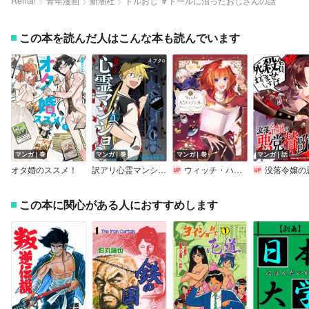
Renta!
青年漫画
新潮社
ドルおじ ＃ドールに沼ったおじさんの話
この本を読んだ人はこんな本も読んでいます
マンガ｜巻
マンガ｜巻
マンガ｜巻
マンガ｜話
オタ婚のススメ！
訳アリ心霊マンション
ウィッチ・ハンド・クラフト ～追放された王女ですが雑貨屋さん始めました～【イラスト特典付】
没落令嬢の悪党賛歌【単
この本に関心がある人におすすめします