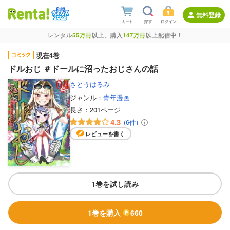
無料登録
レンタル
55万冊
以上、購入
147万冊
以上配信中！
現在4巻
ドルおじ ＃ドールに沼ったおじさんの話
さとうはるみ
ジャンル：
青年漫画
長さ：
201ページ
4.3
(6件)
レビューを書く
1巻を試し読み
1巻を購入
660