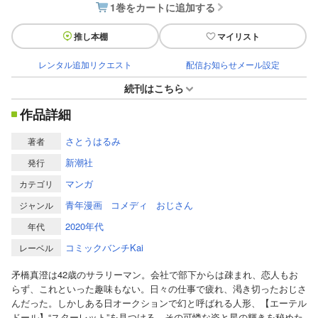
1巻をカートに追加する
推し本棚
マイリスト
レンタル追加リクエスト
配信お知らせメール設定
続刊はこちら
作品詳細
さとうはるみ
著者
新潮社
発行
マンガ
カテゴリ
青年漫画
コメディ
おじさん
ジャンル
2020年代
年代
コミックバンチKai
レーベル
矛橋真澄は42歳のサラリーマン。会社で部下からは疎まれ、恋人もお
らず、これといった趣味もない。日々の仕事で疲れ、渇き切ったおじさ
んだった。しかしある日オークションで幻と呼ばれる人形、【エーテル
ドール】“スターレット”を見つける。その可憐な姿と星の輝きを秘めた