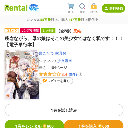
無料登録
レンタル
55万冊
以上、購入
147万冊
以上配信中！
【
全2巻
】
完結
残念ながら、母の娘はそこの美少女ではなく私です！！！
【電子単行本】
泉こたつ
家具付
ジャンル：
少女漫画
長さ：
184ページ
3.4
(8件)
レビューを書く
1巻を試し読み
1巻をレンタル
600
1巻を購入
660