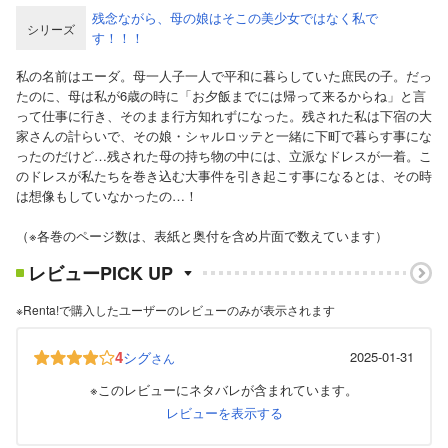
残念ながら、母の娘はそこの美少女ではなく私で
シリーズ
す！！！
私の名前はエーダ。母一人子一人で平和に暮らしていた庶民の子。だっ
たのに、母は私が6歳の時に「お夕飯までには帰って来るからね」と言
って仕事に行き、そのまま行方知れずになった。残された私は下宿の大
家さんの計らいで、その娘・シャルロッテと一緒に下町で暮らす事にな
ったのだけど…残された母の持ち物の中には、立派なドレスが一着。こ
のドレスが私たちを巻き込む大事件を引き起こす事になるとは、その時
は想像もしていなかったの…！
（※各巻のページ数は、表紙と奥付を含め片面で数えています）
レビューPICK UP
※Renta!で購入したユーザーのレビューのみが表示されます
4
シグ
2025-01-31
さん
※このレビューにネタバレが含まれています。
レビューを表示する