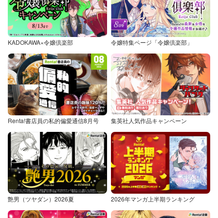
KADOKAWA×令嬢倶楽部
令嬢特集ページ「令嬢倶楽部」
Renta!書店員の私的偏愛通信8月号
集英社人気作品キャンペーン
艶男（ツヤダン）2026夏
2026年マンガ上半期ランキング