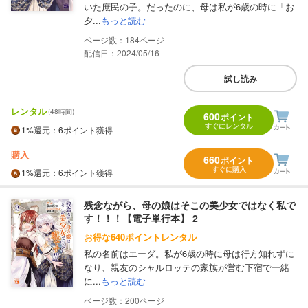
いた庶民の子。だったのに、母は私が6歳の時に「お
夕...
もっと読む
184
配信日：2024/05/16
試し読み
レンタル
(48時間)
600
ポイント
すぐにレンタル
1%
還元
：6ポイント獲得
購入
660
ポイント
すぐに購入
1%
還元
：6ポイント獲得
残念ながら、母の娘はそこの美少女ではなく私で
す！！！【電子単行本】 2
お得な640ポイントレンタル
私の名前はエーダ。私が6歳の時に母は行方知れずに
なり、親友のシャルロッテの家族が営む下宿で一緒
に...
もっと読む
200