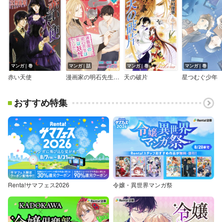
マンガ｜巻
マンガ｜話
マンガ｜巻
マンガ｜巻
赤い天使
漫画家の明石先生は実は妖怪でした。
天の破片
星つむぐ少年
おすすめ特集
Renta!サマフェス2026
令嬢・異世界マンガ祭