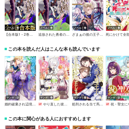
ノベル｜巻
ノベル｜巻
ノベル｜巻
ノベル｜巻
【合本版1－2巻】追放された勇者の盾は、隠者の犬になりました。
追放された勇者の盾は、隠者の犬になりました。 【電子書籍限定書き下ろしSS付き】
ざまぁの後の王子様とわたし【電子書籍限定書き下ろしSS付き】
この本を読んだ人はこんな本も読んでいます
マンガ｜話
マンガ｜巻
マンガ｜巻
マンガ｜話
婚約破棄され辺境伯との婚姻を命じられましたが、私の初恋の人はその義父です【単話版】
やり直した彼らだけが後悔します。私は幸せになりますが。
処刑される当て馬王子、私が幸せにいたします！
祝・聖女になれませんでした。このままステルスしたいのですが、悪役顔と精霊に愛され体質のせいでやっぱり色々起こ
この本に関心がある人におすすめします