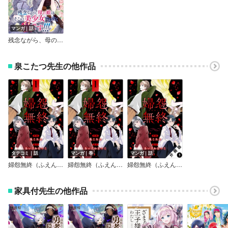
マンガ｜話
残念ながら、母の娘はそこの美少女ではなく私です！！！（話売り）
泉こたつ先生の他作品
タテコミ｜話
マンガ｜巻
マンガ｜話
婦怨無終（ふえんむしゅう）
婦怨無終（ふえんむしゅう）
婦怨無終（ふえんむしゅう） 分冊版
家具付先生の他作品