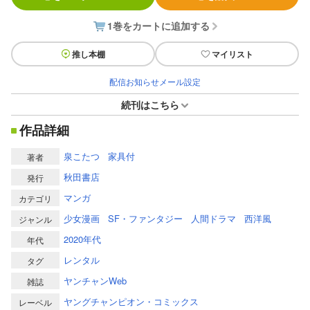
1巻をカートに追加する
推し本棚
マイリスト
配信お知らせメール設定
続刊はこちら
作品詳細
泉こたつ
家具付
著者
秋田書店
発行
マンガ
カテゴリ
少女漫画
SF・ファンタジー
人間ドラマ
西洋風
ジャンル
2020年代
年代
レンタル
タグ
ヤンチャンWeb
雑誌
ヤングチャンピオン・コミックス
レーベル