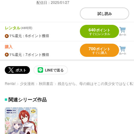
配信日：2025/01/27
試し読み
レンタル
(48時間)
640
ポイント
すぐにレンタル
1%
還元
：6ポイント獲得
購入
700
ポイント
すぐに購入
1%
還元
：7ポイント獲得
ポスト
LINEで送る
Renta!
少女漫画
秋田書店
残念ながら、母の娘はそこの美少女ではなく私
関連シリーズ作品