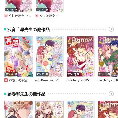
マンガ｜巻
マンガ｜話
今世は悪女で生き延びます！～玉の輿は死亡フラグなので、落ちこぼれを婿にします～【合冊版】
今世は悪女で生き延びます！～玉の輿は死亡フラグなので、落ちこぼれを婿にします～
沢音千尋先生の他作品
マンガ｜巻
マンガ｜巻
マンガ｜巻
マンガ｜巻
神隠しの教室
miniBerry vol.86
miniBerry vol.85
miniBerry vol.
藤春都先生の他作品