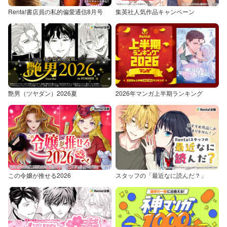
Renta!書店員の私的偏愛通信8月号
集英社人気作品キャンペーン
艶男（ツヤダン）2026夏
2026年マンガ上半期ランキング
この令嬢が推せる2026
スタッフの「最近なに読んだ？」