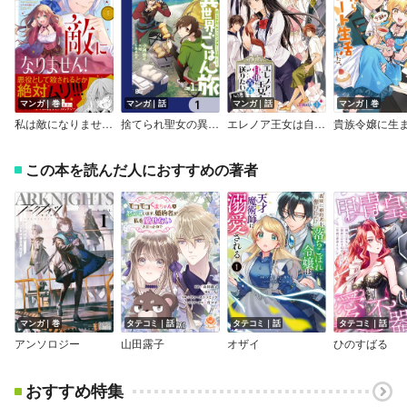
マンガ｜巻
マンガ｜話
マンガ｜話
マンガ｜巻
私は敵になりません！ 悪の魔術師に転生したけど、死ぬのはごめんなのでシナリオに逆らって生き延びます
捨てられ聖女の異世界ごはん旅 隠れスキルでキャンピングカーを召喚しました【分冊版】
エレノア王女は自由な青春を送りたい～異世界トリップでJKライフ～
この本を読んだ人におすすめの著者
マンガ｜巻
タテコミ｜話
タテコミ｜話
タテコミ｜話
アンソロジー
山田露子
オザイ
ひのすばる
おすすめ特集