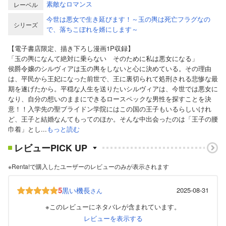
素敵なロマンス
レーベル
今世は悪女で生き延びます！～玉の輿は死亡フラグなの
シリーズ
で、落ちこぼれを婿にします～
【電子書店限定、描き下ろし漫画1P収録】
「玉の輿になんて絶対に乗らない そのために私は悪女になる」
侯爵令嬢のシルヴィアは玉の輿をしないと心に決めている。その理由
は、平民から王妃になった前世で、王に裏切られて処刑される悲惨な最
期を遂げたから。平穏な人生を送りたいシルヴィアは、今世では悪女に
なり、自分の想いのままにできるロースペックな男性を探すことを決
意！！入学先の聖ブライドン学院にはこの国の王子もいるらしいけれ
ど、王子と結婚なんてもってのほか。そんな中出会ったのは「王子の腰
巾着」とし...
もっと読む
レビューPICK UP
※Renta!で購入したユーザーのレビューのみが表示されます
5
黒い機長
2025-08-31
さん
※このレビューにネタバレが含まれています。
レビューを表示する