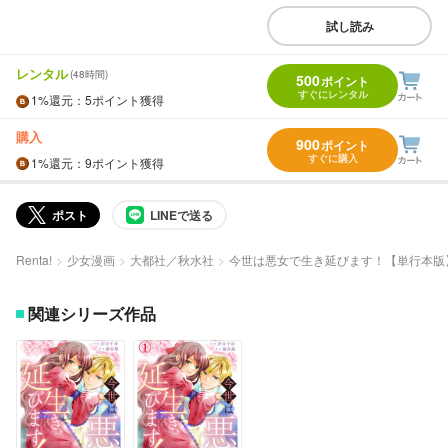
試し読み
レンタル
(48時間)
500
ポイント
すぐにレンタル
1%
還元
：5ポイント獲得
購入
900
ポイント
すぐに購入
1%
還元
：9ポイント獲得
ポスト
LINEで送る
Renta!
少女漫画
大都社／秋水社
今世は悪女で生き延びます！【単行本版
関連シリーズ作品