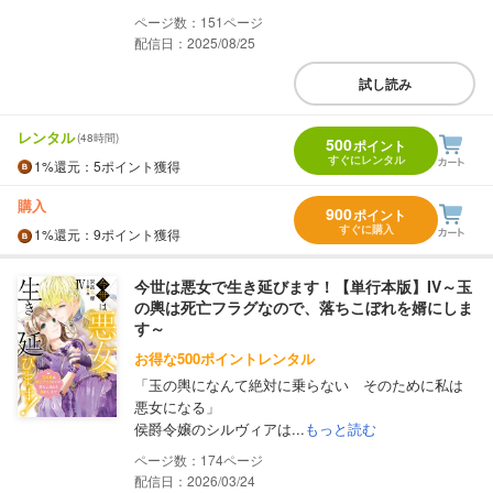
151
配信日：2025/08/25
試し読み
レンタル
(48時間)
500
ポイント
すぐにレンタル
1%
還元
：5ポイント獲得
購入
900
ポイント
すぐに購入
1%
還元
：9ポイント獲得
今世は悪女で生き延びます！【単行本版】IV～玉
の輿は死亡フラグなので、落ちこぼれを婿にしま
す～
お得な500ポイントレンタル
「玉の輿になんて絶対に乗らない そのために私は
悪女になる」
侯爵令嬢のシルヴィアは...
もっと読む
174
配信日：2026/03/24