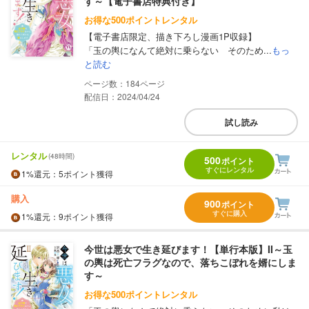
す～【電子書店特典付き】
お得な500ポイントレンタル
【電子書店限定、描き下ろし漫画1P収録】
「玉の輿になんて絶対に乗らない そのため...
もっ
と読む
184
配信日：2024/04/24
試し読み
レンタル
(48時間)
500
ポイント
すぐにレンタル
1%
還元
：5ポイント獲得
購入
900
ポイント
すぐに購入
1%
還元
：9ポイント獲得
今世は悪女で生き延びます！【単行本版】II～玉
の輿は死亡フラグなので、落ちこぼれを婿にしま
す～
お得な500ポイントレンタル