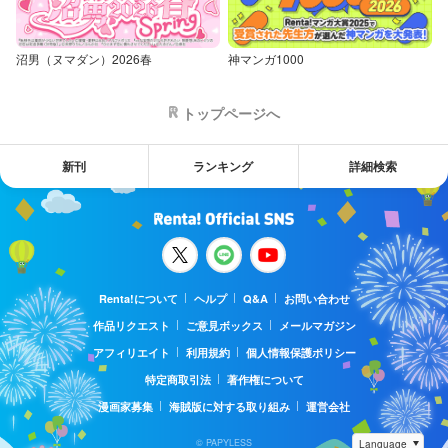
沼男（ヌマダン）2026春
神マンガ1000
トップページへ
新刊
ランキング
詳細検索
Renta!について
ヘルプ
Q&A
お問い合わせ
作品リクエスト
ご意見ボックス
メールマガジン
アフィリエイト
利用規約
個人情報保護ポリシー
特定商取引法
著作権について
漫画家募集
海賊版に対する取り組み
運営会社
© PAPYLESS