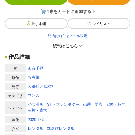
1巻をカートに追加する
推し本棚
マイリスト
配信お知らせメール設定
続刊はこちら
作品詳細
沢音千尋
画
藤春都
原作
大都社／秋水社
発行
マンガ
カテゴリ
少女漫画
SF・ファンタジー
恋愛
学園
召喚・転生
ジャンル
王族・貴族
2020年代
年代
レンタル
準新作レンタル
タグ