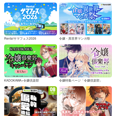
Renta!サマフェス2026
令嬢・異世界マンガ祭
KADOKAWA×令嬢倶楽部
令嬢特集ページ「令嬢倶楽部」