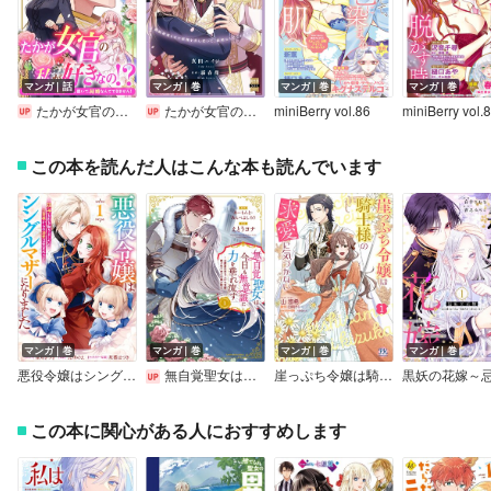
マンガ｜話
マンガ｜巻
マンガ｜巻
マンガ｜巻
たかが女官の私が好きなの！？ 婚約破棄された姫様を差し置いて、結婚なんてできません！
たかが女官の私が好きなの！？ 婚約破棄された姫様を差し置いて、結婚なんてできません！【単行本版】【電子限定特典付き】
miniBerry vol.86
miniBerry vol.
この本を読んだ人はこんな本も読んでいます
マンガ｜巻
マンガ｜巻
マンガ｜巻
マンガ｜巻
悪役令嬢はシングルマザーになりました 双子を引き取りましたが公爵様からの溺愛は想定外です【電子限定描き下ろし付き】
無自覚聖女は今日も無意識に力を垂れ流す ～公爵家の落ちこぼれ令嬢、嫁ぎ先で幸せを掴み取る～
崖っぷち令嬢は騎士様の求愛に気づかない【初回限定ペーパー付】【電子限定特典付】
この本に関心がある人におすすめします