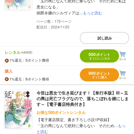
「玉の輿になんて絶対に乗らない そのために私は
悪女になる」
侯爵令嬢のシルヴィアは...
もっと読む
175
配信日：2024/11/25
試し読み
レンタル
(48時間)
500
ポイント
すぐにレンタル
1%
還元
：5ポイント獲得
購入
900
ポイント
すぐに購入
1%
還元
：9ポイント獲得
今世は悪女で生き延びます！【単行本版】III～玉
の輿は死亡フラグなので、落ちこぼれを婿にしま
す～【電子書店特典付き】
お得な500ポイントレンタル
【電子書店限定、書き下ろし小説1P収録】
「玉の輿になんて絶対に乗らない そのため...
もっ
と読む