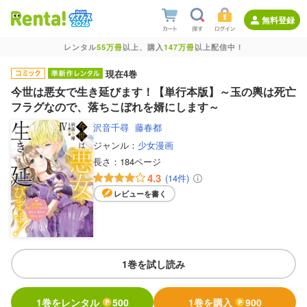
無料登録
レンタル
55万冊
以上、購入
147万冊
以上配信中！
現在4巻
今世は悪女で生き延びます！【単行本版】～玉の輿は死亡
フラグなので、落ちこぼれを婿にします～
沢音千尋
藤春都
ジャンル：
少女漫画
長さ：
184ページ
4.3
(14件)
レビューを書く
1巻を試し読み
1巻をレンタル
500
1巻を購入
900