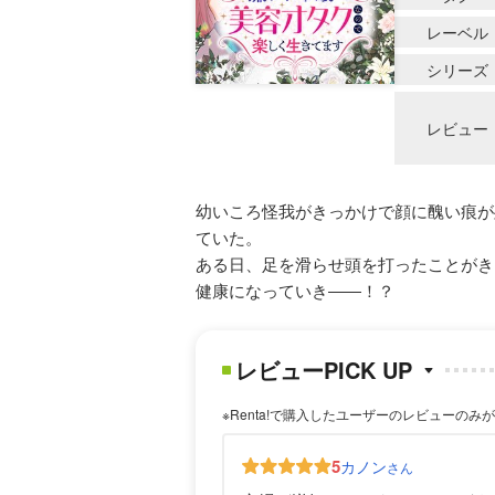
レーベル
シリーズ
レビュー
幼いころ怪我がきっかけで顔に醜い痕が
ていた。
ある日、足を滑らせ頭を打ったことがき
健康になっていき――！？
レビューPICK UP
※Renta!で購入したユーザーのレビューのみ
5
カノン
さん