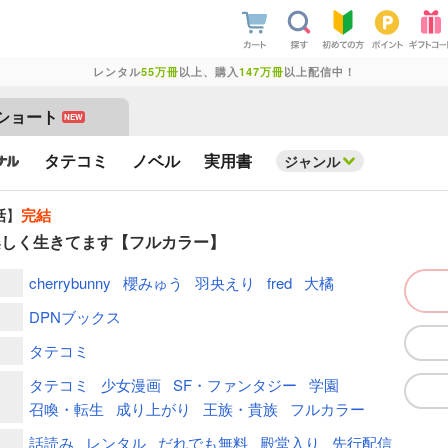
レンタル
55万冊
以上、購入
147万冊
以上配信中！
ショート
NEW
タテコミ
ノベル
実用書
ジャンル
話
】
完結
楽しく生きてます【フルカラー】
cherrybunny
櫻みゅう
羽央えり
fred
大橘
DPNブックス
タテコミ
タテコミ
少女漫画
SF・ファンタジー
学園
召喚・転生
成り上がり
王族・貴族
フルカラー
話読み
レンタル
だれでも無料
殿堂入り
先行配信