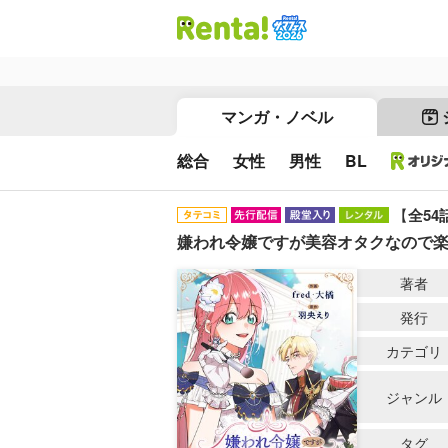
マンガ・ノベル
総合
女性
男性
BL
【
全54
嫌われ令嬢ですが美容オタクなので
著者
発行
カテゴリ
ジャンル
タグ