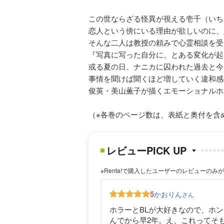
この世ならざる怪異が視える壱千（いち
恋人という傍にいる理由が欲しいのに、
そんな二人は教授の頼みで心霊相談を受
『写真に写った自分に、とある変化が起
或る夏の日、ナニカに囚われた過去と今
事情を聞けば聞くほど増していく違和感
俊英・美山薫子が描くエモーショナルホ
（※各巻のページ数は、表紙と奥付を含
レビューPICK UP
※Renta!で購入したユーザーのレビューのみ
5
かおりん
さん
ホラーとBLが大好きなので、ホ
んでから早2年。え、これってそ