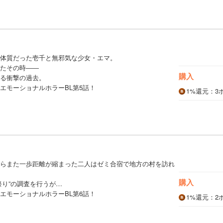
体質だった壱千と無邪気な少女・エマ。
たその時――
購入
る衝撃の過去。
エモーショナルホラーBL第5話！
1%
還元
：3
らまた一歩距離が縮まった二人はゼミ合宿で地方の村を訪れ
購入
祭り”の調査を行うが…
エモーショナルホラーBL第6話！
1%
還元
：2