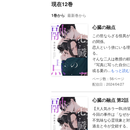
現在12巻
1巻から
最新巻から
心臓の融点
この世ならざる怪異が
の関係。
恋人という傍にいる理
る。
そんな二人は教授の頼
『写真に写った自分に
或る夏の...
もっと読む
56
配信日：2024/04/27
心臓の融点 第2話
【大人気ホラーBL待
今回の事件は「なぜか
不気味な心霊現象と対
過去と今が交錯する、