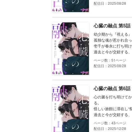
配信日：2025/08/28
心臓の融点 第5話
幼少期から『視える』
孤独な魂が惹かれ合っ
壱千が春永に打ち明け
過去と今が交錯する、
51
配信日：2025/08/28
心臓の融点 第6話
心の澱を打ち明けてか
る。
怪しい旅館に滞在し“
過去と今が交錯する、
43
配信日：2025/12/28