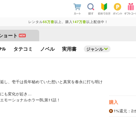
レンタル
55万冊
以上、購入
147万冊
以上配信中！
ショート
NEW
タテコミ
ノベル
実用書
ジャンル
逅し、壱千は長年秘めていた想いと真実を春永に打ち明け
にも変化が起き…
エモーショナルホラーBL第11話！
購入
1%
還元
：2