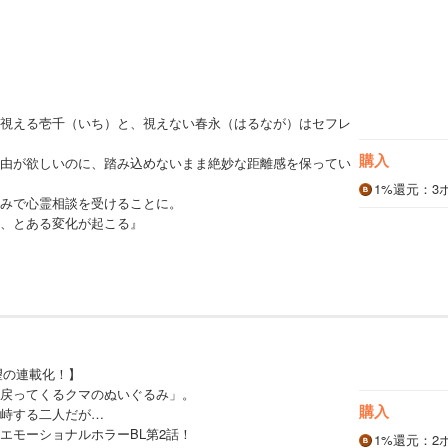
視える壱千（いち）と、視えない春永（はるなが）はセフレ
購入
由が欲しいのに、踏み込めないまま絶妙な距離感を保ってい
1%
還元
：3
みで心霊相談を受けることに。
、とある変化が起こる』
望の連載化！】
戻ってくるクマのぬいぐるみ」。
購入
峙する二人だが…
エモーショナルホラーBL第2話！
1%
還元
：2