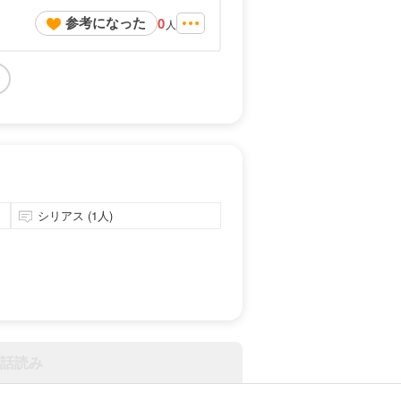
参考になった
0
人
シリアス (1人)
話読み