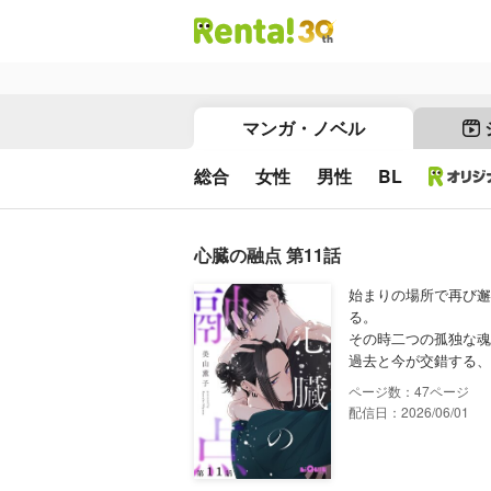
マンガ・ノベル
総合
女性
男性
BL
心臓の融点 第11話
始まりの場所で再び邂
る。
その時二つの孤独な魂
過去と今が交錯する、
47
配信日：2026/06/01