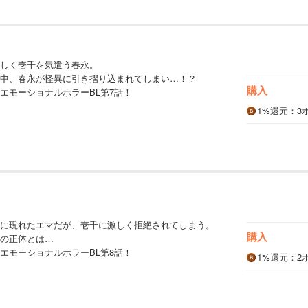
しく壱千を気遣う春永。
中、春永が怪異に引き摺り込まれてしまい…！？
購入
エモーショナルホラーBL第7話！
1%
還元
：3
に現れたエマだが、壱千に激しく拒絶されてしまう。
購入
の正体とは…
エモーショナルホラーBL第8話！
1%
還元
：2