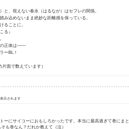
）と、視えない春永（はるなが）はセフレの関係。
踏み込めないまま絶妙な距離感を保っている。
けることに。
こる』
。
の正体は――
ラーBL！
め片面で数えています）
が表示されます
ントーにサイコーにおもしろかったです。本当に最高過ぎて巻にま
もそも巻なん？だれか教えて（泣）