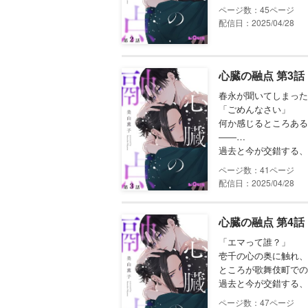
45
配信日：2025/04/28
心臓の融点 第3話
春永が聞いてしまった
「ごめんなさい」
何か感じるところある
――…
過去と今が交錯する、
41
配信日：2025/04/28
心臓の融点 第4話
「エマって誰？」
壱千の心の奥に触れ、
ところが歌舞伎町での
過去と今が交錯する、
47