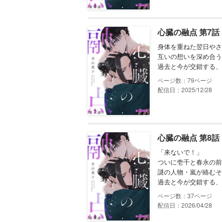
心臓の融点 第7話
身体を重ねた翌日やさ
互いの想いを深め合う
過去と今が交錯する、
79
配信日：2025/12/28
心臓の融点 第8話
「来ないで！」
ついに壱千と春永の前
謎の人物・嵐が絡むそ
過去と今が交錯する、
37
配信日：2026/04/28