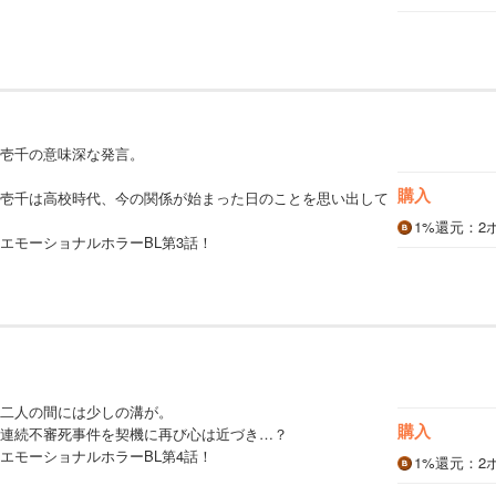
壱千の意味深な発言。
購入
壱千は高校時代、今の関係が始まった日のことを思い出して
1%
還元
：2
エモーショナルホラーBL第3話！
二人の間には少しの溝が。
購入
連続不審死事件を契機に再び心は近づき…？
エモーショナルホラーBL第4話！
1%
還元
：2