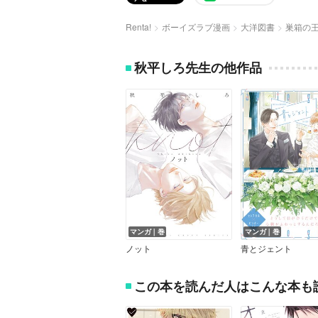
Renta!
ボーイズラブ漫画
大洋図書
巣箱の
秋平しろ先生の他作品
マンガ｜巻
マンガ｜巻
ノット
青とジェント
この本を読んだ人はこんな本も