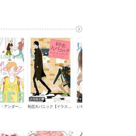
ノベル｜巻
マンガ｜巻
マン
トワイライト・アンダーグラウンド
初恋大パニック【イラスト付】【電子限定SS付】
いちばん遠い星 【Renta！限定ペーパー付】