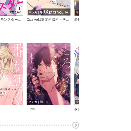
マンガ｜巻
マンガ｜巻
マン
偏愛コスプレモンスター（分冊版）
Qpa vol.36 閉所暗所～そばにいるよね？
多分もっと好きになる
マンガ｜話
マンガ｜話
マン
Luria
さきしたせんむ
伊東