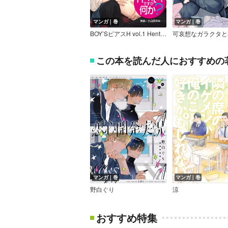
マンガ｜巻
マンガ｜巻
BOY’SピアスH vol.1 Hentaiですが何か？
可哀想なガラクタと
この本を読んだ人におすすめの
マンガ｜巻
マンガ｜巻
野白ぐり
涼
おすすめ特集