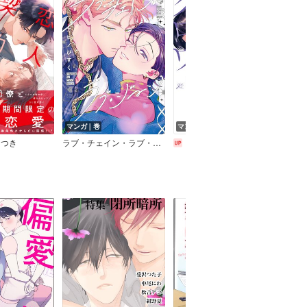
マンガ｜巻
マンガ｜巻
マン
につき
ラブ・チェイン・ラブ・ジーン
アフターグロウ【電子限定描き下ろし漫画付き】