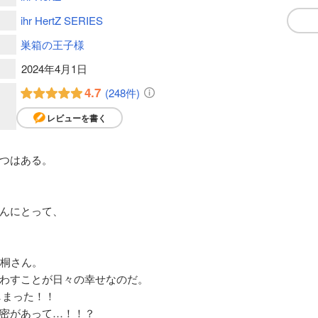
ihr HertZ SERIES
巣箱の王子様
2024年4月1日
4.7
(248件)
レビューを書く
つはある。
んにとって、
浅桐さん。
わすことが日々の幸せなのだ。
しまった！！
密があって…！！？