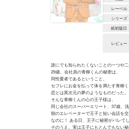
レーベル
シリーズ
紙初版日
レビュー
誰にでも知られたくないことの一つや二
29歳、会社員の青柳くんの秘密は、
同性愛者であるということ。
セフレにお金を払って体を満たす青柳く
恋とは異次元の夢のようなものだった。
そんな青柳くんの心の王子様は、
同じ会社のスーパーエリート、37歳、
朝のエレベーターで王子と短い会話を交
なのに！ ある日、王子に秘密がバレて
そのうえ、実は王子にもとんでもない秘