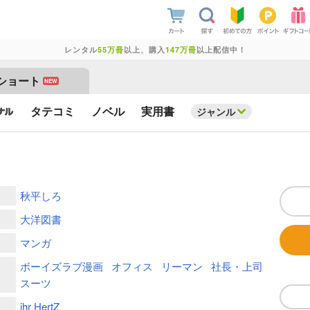
レンタル
55万冊
以上、購入
147万冊
以上配信中！
ショート
NEW
タテコミ
ノベル
実用書
ジャンル
秋平しろ
大洋図書
マンガ
ボーイズラブ漫画
オフィス
リーマン
社長・上司
スーツ
ihr HertZ