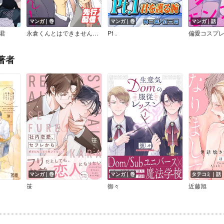
マンガ｜巻
マンガ｜巻
マンガ｜話
君
永倉くんとはできません！【電子限定かきおろし漫画付】
Pt．
著者
マンガ｜巻
マンガ｜巻
タテコミ｜話
笹
御々
近藤旭