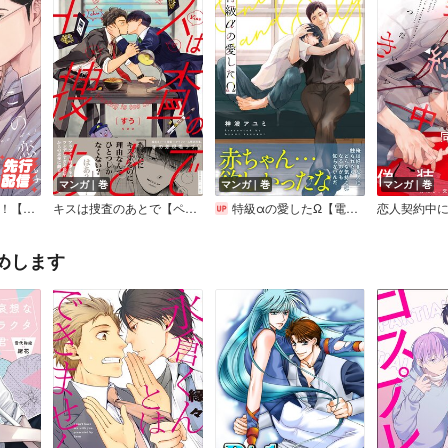
マンガ｜巻
マンガ｜巻
マンガ｜巻
この恋はオフレコで！【コミックス版】【Renta！限定ペーパー付】
キスは捜査のあとで【ペーパー付】【電子限定ペーパー付】
特級αの愛したΩ【電子限定かきおろし付】
恋人契約中
めします