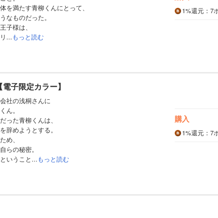
体を満たす青柳くんにとって、
1%
還元
：7
うなものだった。
王子様は、
...
もっと読む
 【電子限定カラー】
会社の浅桐さんに
くん。
購入
だった青柳くんは、
を辞めようとする。
1%
還元
：7
ため、
自らの秘密。
いうこと...
もっと読む