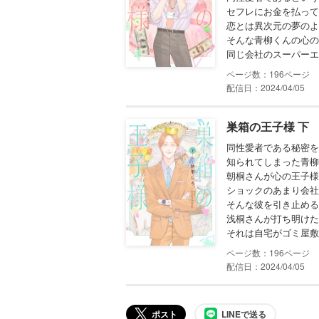
セフレにお金を払って
恋とは異次元の夢のよ
そんな青柳くんの心の
同じ会社のスーパーエリ
196
配信日：2024/04/05
巣箱の王子様 下
同性愛者である秘密を
知られてしまった青柳
朝桐さんが心の王子様
ショックのあまり会社
そんな彼を引き止める
浅桐さんが打ち明けた
それは自宅がゴミ屋敷と
196
配信日：2024/04/05
ポスト
LINEで送る