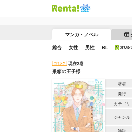
マンガ・ノベル
総合
女性
男性
BL
現在2巻
巣箱の王子様
著者
発行
カテゴリ
ジャンル
雑誌