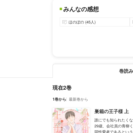
みんなの感想
ほのぼの (45人)
巻読
現在2巻
1巻から
最新巻から
巣箱の王子様 上
誰にでも知られたくな
29歳、会社員の青柳
同性愛者であるという