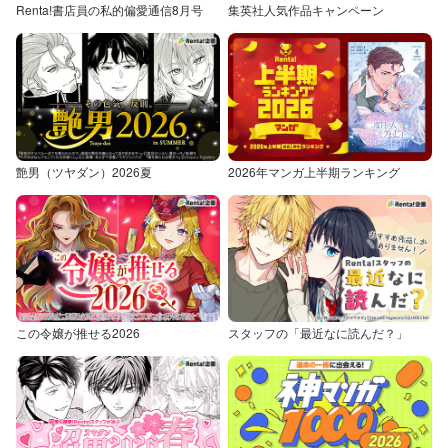
Renta!書店員の私的偏愛通信8月号
集英社人気作品キャンペーン
艶男（ツヤダン）2026夏
2026年マンガ上半期ランキング
この令嬢が推せる2026
スタッフの「最近なに読んだ？」