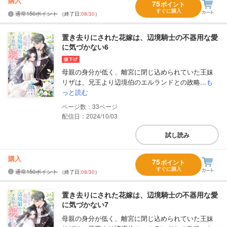
購入
75
ポイント
すぐに購入
通常150ポイント
（終了日:
08/30
）
置き去りにされた花嫁は、辺境騎士の不器用な愛
に気づかない6
母親の身分が低く、離宮に閉じ込められていた王妹
リザは、兄王より辺境伯のエルランドとの政略...
も
っと読む
33
配信日：2024/10/03
試し読み
購入
75
ポイント
すぐに購入
通常150ポイント
（終了日:
08/30
）
置き去りにされた花嫁は、辺境騎士の不器用な愛
に気づかない7
母親の身分が低く、離宮に閉じ込められていた王妹