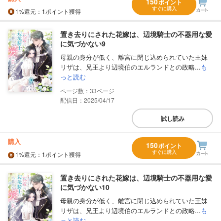
150
ポイント
すぐに購入
1%
還元
：1ポイント獲得
置き去りにされた花嫁は、辺境騎士の不器用な愛
に気づかない9
母親の身分が低く、離宮に閉じ込められていた王妹
リザは、兄王より辺境伯のエルランドとの政略...
も
っと読む
33
配信日：2025/04/17
試し読み
購入
150
ポイント
すぐに購入
1%
還元
：1ポイント獲得
置き去りにされた花嫁は、辺境騎士の不器用な愛
に気づかない10
母親の身分が低く、離宮に閉じ込められていた王妹
リザは、兄王より辺境伯のエルランドとの政略...
も
っと読む