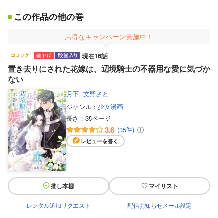
この作品の他の巻
お得なキャンペーン実施中！
現在16話
置き去りにされた花嫁は、辺境騎士の不器用な愛に気づか
ない
月下
文野さと
ジャンル：
少女漫画
長さ：
35ページ
3.6
(35件)
レビューを書く
推し本棚
マイリスト
レンタル追加リクエスト
配信お知らせメール設定