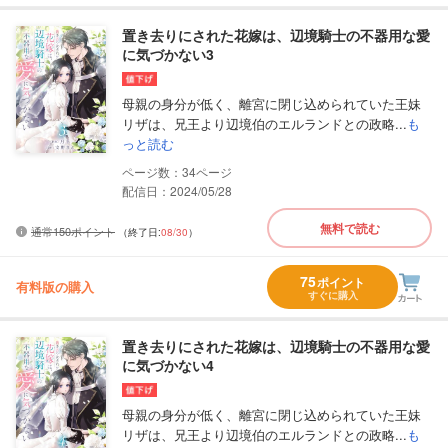
置き去りにされた花嫁は、辺境騎士の不器用な愛
に気づかない3
母親の身分が低く、離宮に閉じ込められていた王妹
リザは、兄王より辺境伯のエルランドとの政略...
も
っと読む
34
配信日：2024/05/28
無料で読む
通常150ポイント
（終了日:
08/30
）
75
ポイント
有料版の購入
すぐに購入
置き去りにされた花嫁は、辺境騎士の不器用な愛
に気づかない4
母親の身分が低く、離宮に閉じ込められていた王妹
リザは、兄王より辺境伯のエルランドとの政略...
も