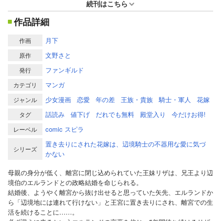
続刊はこちら
作品詳細
月下
作画
文野さと
原作
ファンギルド
発行
マンガ
カテゴリ
少女漫画
恋愛
年の差
王族・貴族
騎士・軍人
花嫁
ジャンル
話読み
値下げ
だれでも無料
殿堂入り
今だけお得!
タグ
comic スピラ
レーベル
置き去りにされた花嫁は、辺境騎士の不器用な愛に気づ
シリーズ
かない
母親の身分が低く、離宮に閉じ込められていた王妹リザは、兄王より辺
境伯のエルランドとの政略結婚を命じられる。
結婚後、ようやく離宮から抜け出せると思っていた矢先、エルランドか
ら「辺境地には連れて行けない」と王宮に置き去りにされ、離宮での生
活を続けることに……。