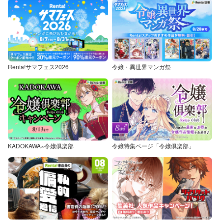
Renta!サマフェス2026
令嬢・異世界マンガ祭
KADOKAWA×令嬢倶楽部
令嬢特集ページ「令嬢倶楽部」