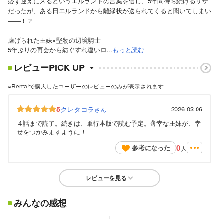
必ず迎えに来るというエルランドの言葉を信じ、5年間待ち続けるリザ
だったが、ある日エルランドから離縁状が送られてくると聞いてしまい
――！？
虐げられた王妹×堅物の辺境騎士
5年ぶりの再会から紡ぐすれ違いロ...
もっと読む
レビューPICK UP
※Renta!で購入したユーザーのレビューのみが表示されます
5
クレタコラ
2026-03-06
さん
４話まで読了。続きは、単行本版で読む予定。薄幸な王妹が、幸
せをつかみますように！
0
参考になった
人
レビューを見る
みんなの感想