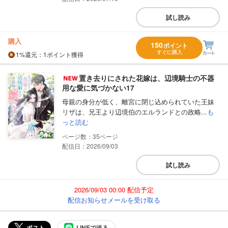
試し読み
購入
150
ポイント
すぐに購入
1%
還元
：1ポイント獲得
置き去りにされた花嫁は、辺境騎士の不器
用な愛に気づかない17
母親の身分が低く、離宮に閉じ込められていた王妹
リザは、兄王より辺境伯のエルランドとの政略...
も
っと読む
35
配信日：2026/09/03
試し読み
2026/09/03 00:00 配信予定
配信お知らせメールを受け取る
ポスト
LINEで送る