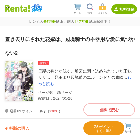
無料登録
レンタル
55万冊
以上、購入
147万冊
以上配信中！
置き去りにされた花嫁は、辺境騎士の不器用な愛に気づか
ない2
母親の身分が低く、離宮に閉じ込められていた王妹
リザは、兄王より辺境伯のエルランドとの政略...
も
っと読む
35
配信日：2024/05/28
無料で読む
通常150ポイント
（終了日:
08/30
）
75
ポイント
有料版の購入
すぐに購入