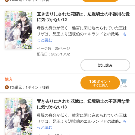
置き去りにされた花嫁は、辺境騎士の不器用な愛
に気づかない12
母親の身分が低く、離宮に閉じ込められていた王妹
リザは、兄王より辺境伯のエルランドとの政略...
も
っと読む
35
配信日：2025/10/02
試し読み
購入
150
ポイント
すぐに購入
1%
還元
：1ポイント獲得
置き去りにされた花嫁は、辺境騎士の不器用な愛
に気づかない13
母親の身分が低く、離宮に閉じ込められていた王妹
リザは、兄王より辺境伯のエルランドとの政略...
も
っと読む