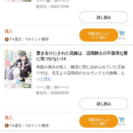
35
配信日：2025/12/04
試し読み
購入
150
ポイント
すぐに購入
1%
還元
：1ポイント獲得
置き去りにされた花嫁は、辺境騎士の不器用な愛
に気づかない14
母親の身分が低く、離宮に閉じ込められていた王妹
リザは、兄王より辺境伯のエルランドとの政略...
も
っと読む
36
配信日：2026/03/05
試し読み
購入
150
ポイント
すぐに購入
1%
還元
：1ポイント獲得