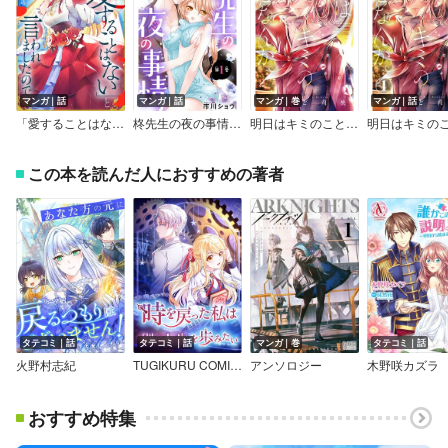
マンガ｜話
マンガ｜話
マンガ｜巻
マンガ｜話
「愛することはない」と言われましたので。
柊先生の夜の事情【マイクロ】
明日はキミのことなんか。
この本を読んだ人におすすめの著者
タテコミ｜話
タテコミ｜話
マンガ｜巻
タテコミ｜話
火野村志紀
TUGIKURU COMICS
アンソロジー
木野咲カズラ
おすすめ特集