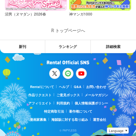
沼男（ヌマダン）2026春
神マンガ1000
トップページへ
新刊
ランキング
詳細検索
Renta!について
ヘルプ
Q&A
お問い合わせ
作品リクエスト
ご意見ボックス
メールマガジン
アフィリエイト
利用規約
個人情報保護ポリシー
特定商取引法
著作権について
漫画家募集
海賊版に対する取り組み
運営会社
© PAPYLESS