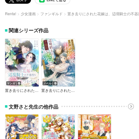
Renta!
少女漫画
ファンギルド
置き去りにされた花嫁は、辺境騎士の不器
関連シリーズ作品
マンガ｜巻
ノベル｜巻
置き去りにされた花嫁は、辺境騎士の不器用な愛に気づかない【電子単行本版／特典おまけ付き】
置き去りにされた花嫁は、辺境騎士の不器用な愛に気づかない【電子特典付き】
文野さと先生の他作品