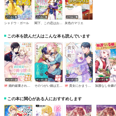
ノベル｜巻
ノベル｜巻
ノベル｜巻
シャドウ・ガール
閣下、この恋はお仕事ですか？
灰色のマリエ
この本を読んだ人はこんな本も読んでいます
マンガ｜話
マンガ｜話
マンガ｜話
マンガ｜巻
婚約破棄された可憐令嬢は、帝国の公爵騎士様に溺愛される（話売り）
そのつがい婚は王子様と
貴女にかまう暇はないと言われた侯爵令嬢の幸せすぎる末路【単話】
この本に関心がある人におすすめします