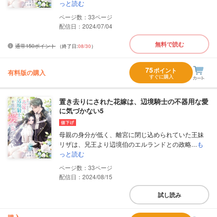
っと読む
33
配信日：2024/07/04
無料で読む
通常150ポイント
（終了日:
08/30
）
75
ポイント
有料版の購入
すぐに購入
置き去りにされた花嫁は、辺境騎士の不器用な愛
に気づかない5
母親の身分が低く、離宮に閉じ込められていた王妹
リザは、兄王より辺境伯のエルランドとの政略...
も
っと読む
33
配信日：2024/08/15
試し読み