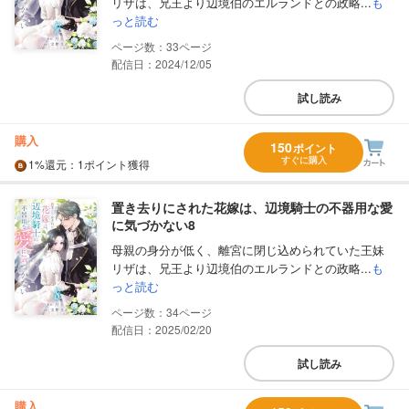
リザは、兄王より辺境伯のエルランドとの政略...
も
っと読む
33
配信日：2024/12/05
試し読み
購入
150
ポイント
すぐに購入
1%
還元
：1ポイント獲得
置き去りにされた花嫁は、辺境騎士の不器用な愛
に気づかない8
母親の身分が低く、離宮に閉じ込められていた王妹
リザは、兄王より辺境伯のエルランドとの政略...
も
っと読む
34
配信日：2025/02/20
試し読み
購入