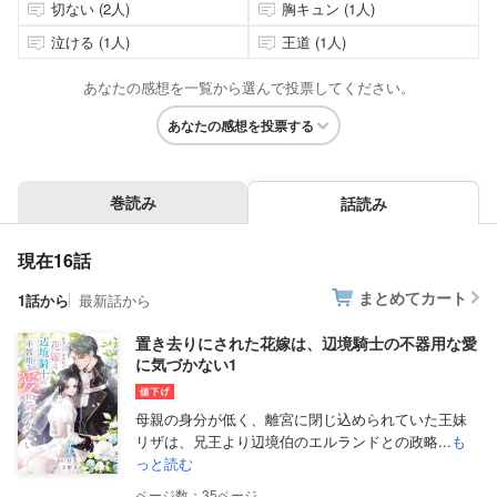
切ない (2人)
胸キュン (1人)
泣ける (1人)
王道 (1人)
あなたの感想を一覧から選んで投票してください。
あなたの感想を投票する
巻読み
話読み
現在16話
まとめてカート
1話から
最新話から
置き去りにされた花嫁は、辺境騎士の不器用な愛
に気づかない1
母親の身分が低く、離宮に閉じ込められていた王妹
リザは、兄王より辺境伯のエルランドとの政略...
も
っと読む
35