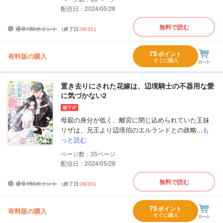
配信日：2024/05/28
無料で読む
通常150ポイント
（終了日:
08/30
）
75
ポイント
有料版の購入
すぐに購入
置き去りにされた花嫁は、辺境騎士の不器用な愛
に気づかない2
母親の身分が低く、離宮に閉じ込められていた王妹
リザは、兄王より辺境伯のエルランドとの政略...
も
っと読む
35
配信日：2024/05/28
無料で読む
通常150ポイント
（終了日:
08/30
）
75
ポイント
有料版の購入
すぐに購入