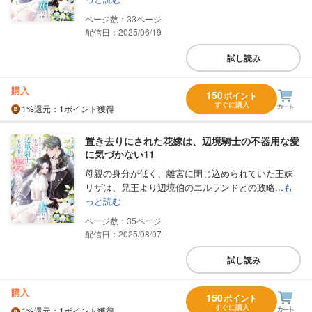
33
配信日：2025/06/19
試し読み
購入
150
ポイント
すぐに購入
1%
還元
：1ポイント獲得
置き去りにされた花嫁は、辺境騎士の不器用な愛
に気づかない11
母親の身分が低く、離宮に閉じ込められていた王妹
リザは、兄王より辺境伯のエルランドとの政略...
も
っと読む
35
配信日：2025/08/07
試し読み
購入
150
ポイント
すぐに購入
1%
還元
：1ポイント獲得