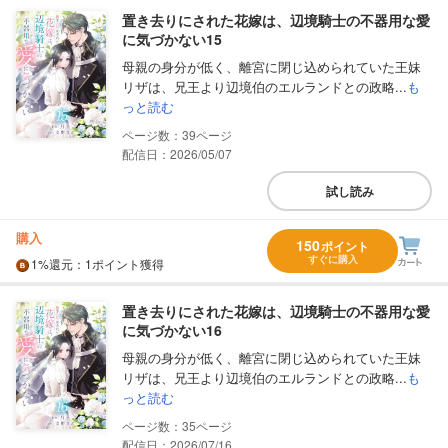
置き去りにされた花嫁は、辺境騎士の不器用な愛
に気づかない15
母親の身分が低く、離宮に閉じ込められていた王妹
リザは、兄王より辺境伯のエルランドとの政略...
も
っと読む
39
配信日：2026/05/07
試し読み
購入
150
ポイント
すぐに購入
1%
還元
：1ポイント獲得
置き去りにされた花嫁は、辺境騎士の不器用な愛
に気づかない16
母親の身分が低く、離宮に閉じ込められていた王妹
リザは、兄王より辺境伯のエルランドとの政略...
も
っと読む
35
配信日：2026/07/16