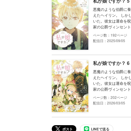
私が娘ですか？ 5
悪魔のような伯爵に養
えたヘイリン。 しか
いた。彼女は運命を呪
家の公爵ヴィンセント
192
配信日：2025/09/05
私が娘ですか？ 6
悪魔のような伯爵に養
えたヘイリン。 しか
いた。彼女は運命を呪
家の公爵ヴィンセント
202
配信日：2026/03/05
ポスト
LINEで送る