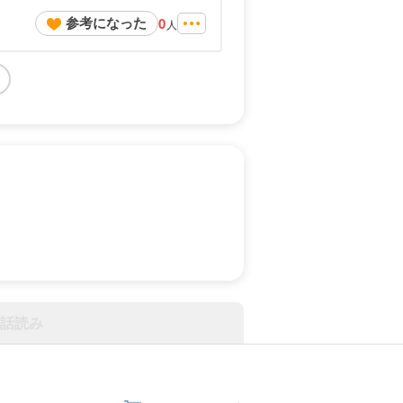
参考になった
0
人
話読み