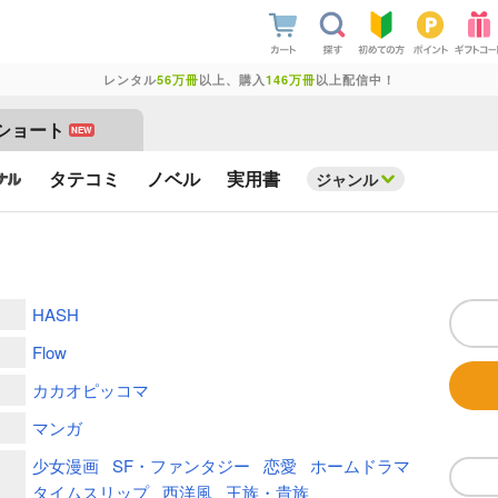
レンタル
56万冊
以上、購入
146万冊
以上配信中！
ショート
NEW
タテコミ
ノベル
実用書
ジャンル
HASH
Flow
カカオピッコマ
マンガ
少女漫画
SF・ファンタジー
恋愛
ホームドラマ
タイムスリップ
西洋風
王族・貴族