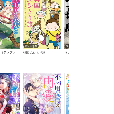
マンガ｜巻
マンガ｜巻
マン
異世界は幸せ（テンプレ）に満ち溢れている＠COMIC
韓国 女ひとり旅
ういちの島