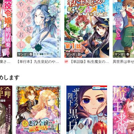
マンガ｜巻
マンガ｜話
マンガ｜巻
脇役令嬢は、婚約破棄されて優雅に花開く。
【単行本】九生皇妃のやりなおし ～復讐や寵愛は望みません～
【単話版】転生魔女の気ままなグルメ旅＠COMIC
めします