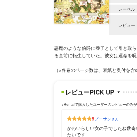
レーベル
レビュー
悪魔のような伯爵に養子として引き取ら
る直前に転生していた。彼女は運命を呪
（※各巻のページ数は、表紙と奥付を含
レビューPICK UP
※Renta!で購入したユーザーのレビューのみ
5
プーサン
さん
かわいらしい女の子でしたね数奇
たいです