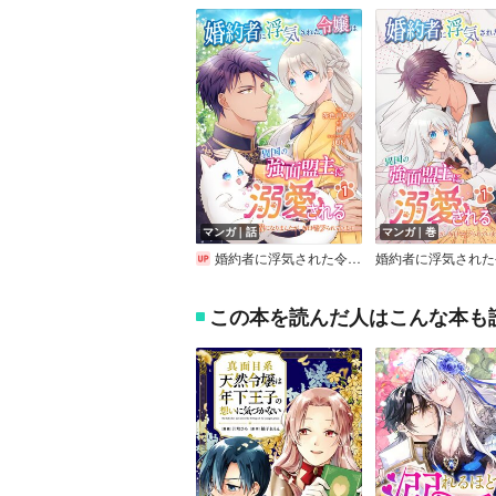
マンガ｜話
マンガ｜巻
婚約者に浮気された令嬢は異国の強面盟主に溺愛される～呪いで猫になりましたが、毎日モフられています～
この本を読んだ人はこんな本も