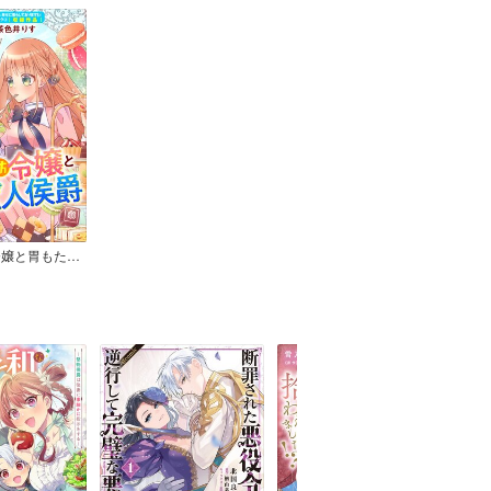
食いしん坊令嬢と胃もたれ獣人侯爵