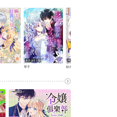
タテコミ｜話
マンガ｜巻
タテ
琴子
紡木すあ
車谷