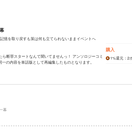
幕
記憶を取り戻すも策は何も立てられないままイベントへ
購入
たら断罪スタートなんて聞いてませんっ！ アンソロジーコミ
1%
還元
：2
同一の内容を単話版として再編集したものとなります。
一幕