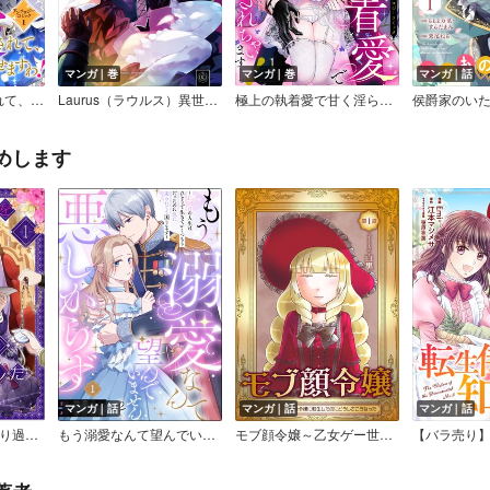
マンガ｜巻
マンガ｜巻
マンガ｜話
ソロジーコミック
Laurus（ラウルス）異世界偏愛コミックアンソロジー Vol.2
極上の執着愛で甘く淫らにイかされちゃいます…っ！アンソロジーコミック
めします
マンガ｜話
マンガ｜話
マンガ｜話
養女の役をうまくやり過ぎました
もう溺愛なんて望んでいませんので、悪しからず ～11回目の人生はひとりで生きていくつもりだったのに急に迫られても困ります～（分冊版）
モブ顔令嬢～乙女ゲー世界の悪役令嬢に転生したのにどうしてこうなった～