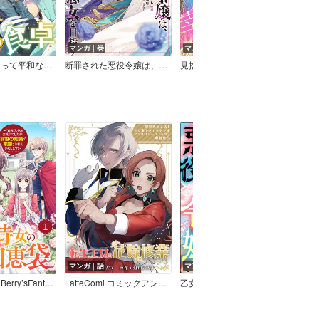
マンガ｜巻
マンガ｜話
マン
侯爵家のいたって平和ないつもの食卓～堅物侯爵は後妻に事細かに指示をする～（コミック）【分冊版】
断罪された悪役令嬢は、逆行して完璧な悪女を目指す＠COMIC
見捨てられた王女は冷酷王子に拾われました！？～幸せ婚前恋～【分冊版】
マンガ｜話
マンガ｜話
マン
【バラ売り】Berry’sFantasy転生侍女の知恵袋～“自称”人並み会社員でしたが、前世の知識で華麗にお仕えいたします！～
LatteComi コミックアンソロジー【異世界転生】（単話版）転生王女の花嫁修業
乙女ゲーの世界に転生したら、デレ属性の豪傑系悪役令嬢でした コミック版（分冊版）