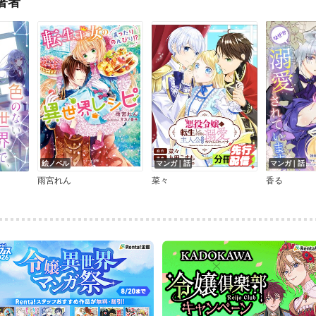
著者
絵ノベル
マンガ｜話
マンガ｜話
雨宮れん
菜々
香る