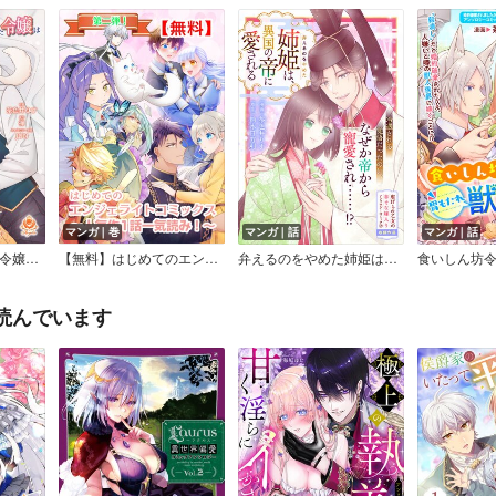
マンガ｜巻
マンガ｜話
マンガ｜話
婚約者に浮気された令嬢は異国の強面盟主に溺愛される～呪いで猫になりましたが、毎日モフられています～【合本版】
【無料】はじめてのエンジェライドコミックス～人気作1話一気読み！～第二弾
弁えるのをやめた姉姫は、異国の帝に愛される
読んでいます