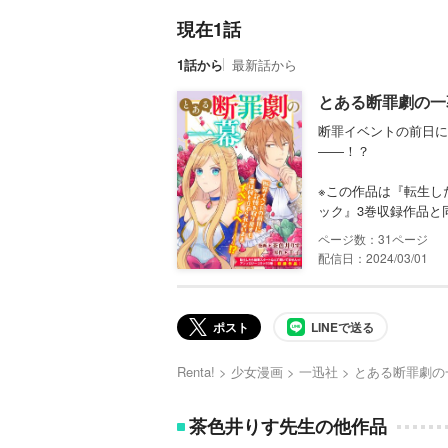
現在1話
1話から
最新話から
とある断罪劇の一
断罪イベントの前日に
――！？
※この作品は『転生し
ック』3巻収録作品と
31
配信日：2024/03/01
ポスト
LINEで送る
Renta!
少女漫画
一迅社
とある断罪劇の
茶色井りす先生の他作品