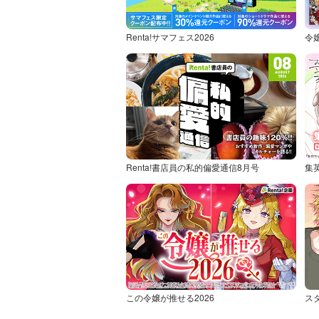
Renta!サマフェス2026
令
Renta!書店員の私的偏愛通信8月号
集
この令嬢が推せる2026
ス