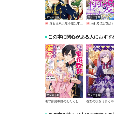
マンガ｜話
マンガ｜巻
真面目系天然令嬢は年下王子の想いに気づかない【単話版】
溺れるほど愛されて、幸せになってみせますわ！アン
この本に関心がある人におすす
マンガ｜巻
マンガ｜巻
モブ家庭教師のわたくし、推しの第三王子に溺愛されました（コミック）