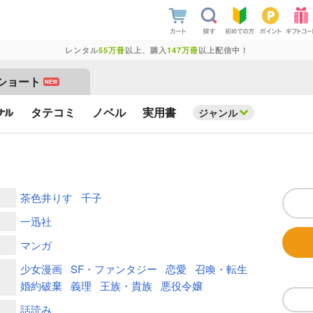
レンタル
55万冊
以上、購入
147万冊
以上配信中！
ショート
NEW
タテコミ
ノベル
実用書
ジャンル
茶色井りす
千子
一迅社
マンガ
少女漫画
SF・ファンタジー
恋愛
召喚・転生
婚約破棄
義理
王族・貴族
悪役令嬢
話読み