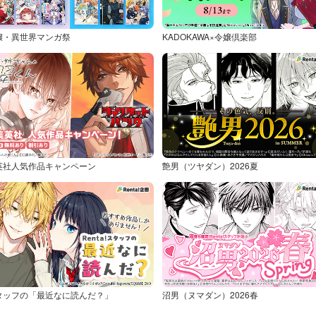
嬢・異世界マンガ祭
KADOKAWA×令嬢倶楽部
英社人気作品キャンペーン
艶男（ツヤダン）2026夏
タッフの「最近なに読んだ？」
沼男（ヌマダン）2026春