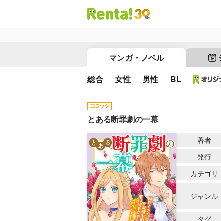
マンガ・ノベル
総合
女性
男性
BL
とある断罪劇の一幕
著者
発行
カテゴリ
ジャンル
タグ